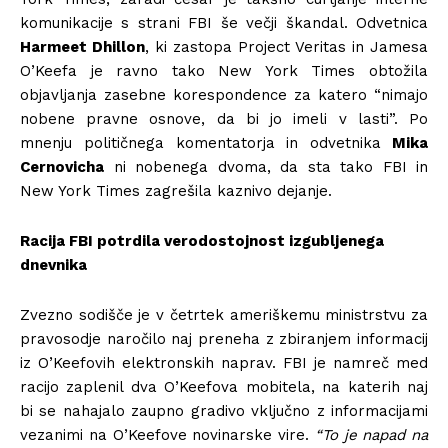
komunikacije s strani FBI še večji škandal. Odvetnica
Harmeet Dhillon
, ki zastopa Project Veritas in Jamesa
O’Keefa je ravno tako New York Times obtožila
objavljanja zasebne korespondence za katero “nimajo
nobene pravne osnove, da bi jo imeli v lasti”. Po
mnenju političnega komentatorja in odvetnika
Mika
Cernovicha
ni nobenega dvoma, da sta tako FBI in
New York Times zagrešila kaznivo dejanje.
Racija FBI potrdila verodostojnost izgubljenega
dnevnika
Zvezno sodišče je v četrtek ameriškemu ministrstvu za
pravosodje naročilo naj preneha z zbiranjem informacij
iz O’Keefovih elektronskih naprav. FBI je namreč med
racijo zaplenil dva O’Keefova mobitela, na katerih naj
bi se nahajalo zaupno gradivo vključno z informacijami
vezanimi na O’Keefove novinarske vire.
“To je napad na