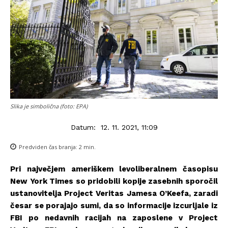
Slika je simbolična (foto: EPA)
Datum:
12. 11. 2021, 11:09
Predviden čas branja:
2
min.
Pri največjem ameriškem levoliberalnem časopisu
New York Times so pridobili kopije zasebnih sporočil
ustanovitelja Project Veritas Jamesa O’Keefa, zaradi
česar se porajajo sumi, da so informacije izcurljale iz
FBI po nedavnih racijah na zaposlene v Project