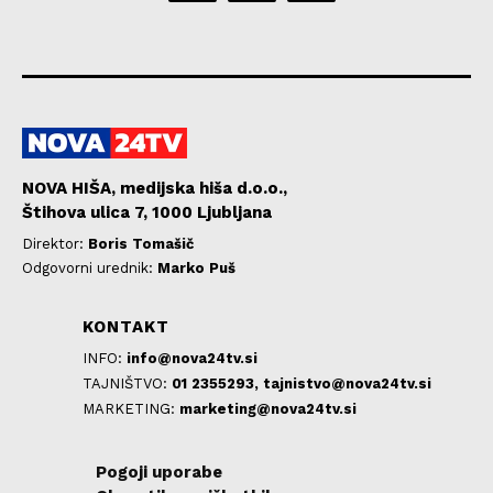
NOVA HIŠA, medijska hiša d.o.o.,
Štihova ulica 7, 1000 Ljubljana
Direktor:
Boris Tomašič
Odgovorni urednik:
Marko Puš
KONTAKT
INFO:
info@nova24tv.si
TAJNIŠTVO:
01 2355293,
tajnistvo@nova24tv.si
MARKETING:
marketing@nova24tv.si
Pogoji uporabe