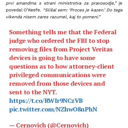
prvi amandma s strani ministrstva za pravosodje,”
je
povedal O’Keefe.
“Slišal sem: ‘Proces je kazen.’ Do tega
vikenda nisem zares razumel, kaj to pomeni.”
Something tells me that the Federal
judge who ordered the FBI to stop
removing files from Project Veritas
devices is going to have some
questions as to how attorney-client
privileged communications were
removed from those devices and
sent to the NYT.
https://t.co/RWIr9NCzVB
pic.twitter.com/NZhwO8nPhN
— Cernovich (@Cernovich)