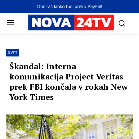
Doniraš lahko tudi preko PayPal!
SVET
Škandal: Interna
komunikacija Project Veritas
prek FBI končala v rokah New
York Times