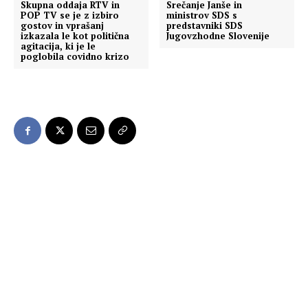
Skupna oddaja RTV in
Srečanje Janše in
POP TV se je z izbiro
ministrov SDS s
gostov in vprašanj
predstavniki SDS
izkazala le kot politična
Jugovzhodne Slovenije
agitacija, ki je le
poglobila covidno krizo