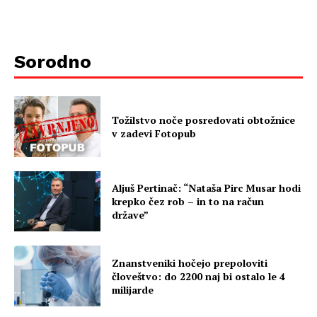
Sorodno
Tožilstvo noče posredovati obtožnice
v zadevi Fotopub
Aljuš Pertinač: “Nataša Pirc Musar hodi
krepko čez rob – in to na račun
države”
Znanstveniki hočejo prepoloviti
človeštvo: do 2200 naj bi ostalo le 4
milijarde