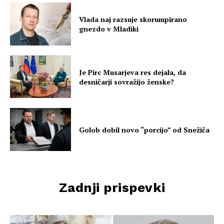
Vlada naj razsuje skorumpirano
gnezdo v Mladiki
Je Pirc Musarjeva res dejala, da
desničarji sovražijo ženske?
Golob dobil novo “porcijo” od Snežiča
Zadnji prispevki