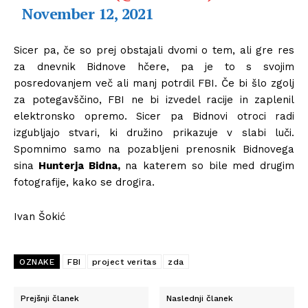
November 12, 2021
Sicer pa, če so prej obstajali dvomi o tem, ali gre res
za dnevnik Bidnove hčere, pa je to s svojim
posredovanjem več ali manj potrdil FBI. Če bi šlo zgolj
za potegavščino, FBI ne bi izvedel racije in zaplenil
elektronsko opremo. Sicer pa Bidnovi otroci radi
izgubljajo stvari, ki družino prikazuje v slabi luči.
Spomnimo samo na pozabljeni prenosnik Bidnovega
sina
Hunterja Bidna,
na katerem so bile med drugim
fotografije, kako se drogira.
Ivan Šokić
OZNAKE
FBI
project veritas
zda
Prejšnji članek
Naslednji članek