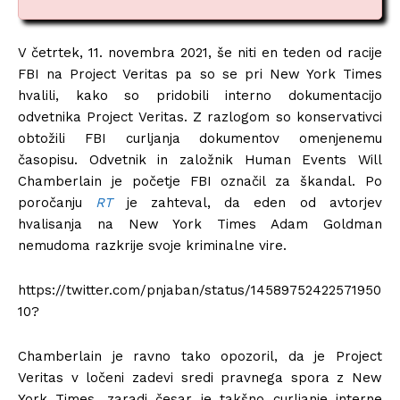
V četrtek, 11. novembra 2021, še niti en teden od racije
FBI na Project Veritas pa so se pri New York Times
hvalili, kako so pridobili interno dokumentacijo
odvetnika Project Veritas. Z razlogom so konservativci
obtožili FBI curljanja dokumentov omenjenemu
časopisu. Odvetnik in založnik Human Events Will
Chamberlain je početje FBI označil za škandal. Po
poročanju
RT
je zahteval, da eden od avtorjev
hvalisanja na New York Times Adam Goldman
nemudoma razkrije svoje kriminalne vire.
https://twitter.com/pnjaban/status/14589752422571950
10?
Chamberlain je ravno tako opozoril, da je Project
Veritas v ločeni zadevi sredi pravnega spora z New
York Times, zaradi česar je takšno curljanje interne