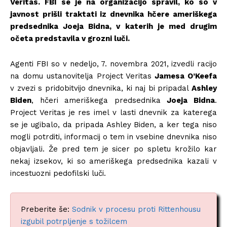
Veritas. FBI se je na organizacijo spravil, ko so v
javnost prišli traktati iz dnevnika hčere ameriškega
predsednika Joeja Bidna, v katerih je med drugim
očeta predstavila v grozni luči.
Agenti FBI so v nedeljo, 7. novembra 2021, izvedli racijo
na domu ustanovitelja Project Veritas
Jamesa O’Keefa
v zvezi s pridobitvijo dnevnika, ki naj bi pripadal
Ashley
Biden
, hčeri ameriškega predsednika
Joeja Bidna
.
Project Veritas je res imel v lasti dnevnik za katerega
se je ugibalo, da pripada Ashley Biden, a ker tega niso
mogli potrditi, informacij o tem in vsebine dnevnika niso
objavljali. Že pred tem je sicer po spletu krožilo kar
nekaj izsekov, ki so ameriškega predsednika kazali v
incestuozni pedofilski luči.
Preberite še:
Sodnik v procesu proti Rittenhousu
izgubil potrpljenje s tožilcem