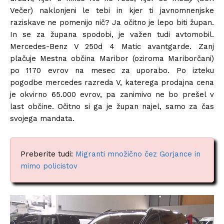
Večer) naklonjeni le tebi in kjer ti javnomnenjske
raziskave ne pomenijo nič? Ja očitno je lepo biti župan.
In se za župana spodobi, je važen tudi avtomobil.
Mercedes-Benz V 250d 4 Matic avantgarde. Zanj
plačuje Mestna občina Maribor (oziroma Mariborčani)
po 1170 evrov na mesec za uporabo. Po izteku
pogodbe mercedes razreda V, katerega prodajna cena
je okvirno 65.000 evrov, pa zanimivo ne bo prešel v
last občine. Očitno si ga je župan najel, samo za čas
svojega mandata.
Preberite tudi:
Migranti množično čez Gorjance in
mimo policistov