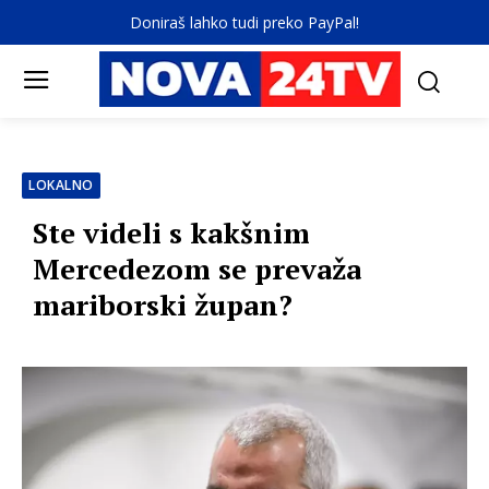
Doniraš lahko tudi preko PayPal!
LOKALNO
Ste videli s kakšnim
Mercedezom se prevaža
mariborski župan?