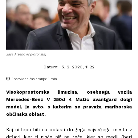
Saša Arsenovič (Foto: sta)
Datum:
5. 2. 2020, 11:22
Predviden čas branja:
1
min.
Visokoprostorska limuzina, osebnega vozila
Mercedes-Benz V 250d 4 Matic avantgard dolgi
model, je avto, s katerim se pravaža mariborska
občinska oblast.
Kaj ni lepo biti na oblasti drugega največjega mesta v
državi, kjer ti nihče nič ne reče, kjer so mediji (beri