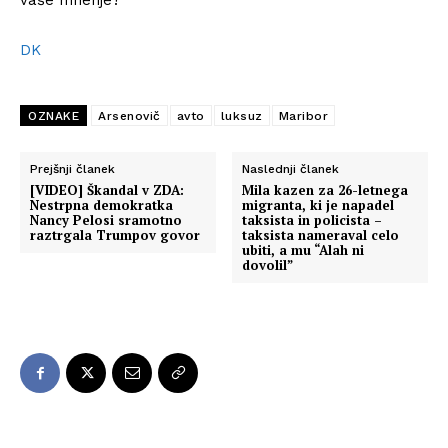
vaše mnenje?
DK
OZNAKE
Arsenovič
avto
luksuz
Maribor
Prejšnji članek
Naslednji članek
[VIDEO] Škandal v ZDA:
Mila kazen za 26-letnega
Nestrpna demokratka
migranta, ki je napadel
Nancy Pelosi sramotno
taksista in policista –
raztrgala Trumpov govor
taksista nameraval celo
ubiti, a mu “Alah ni
dovolil”