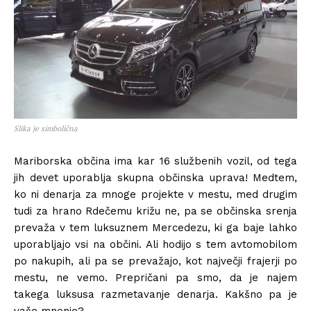
Slika je simbolična
Mariborska občina ima kar 16 službenih vozil, od tega
jih devet uporablja skupna občinska uprava! Medtem,
ko ni denarja za mnoge projekte v mestu, med drugim
tudi za hrano Rdečemu križu ne, pa se občinska srenja
prevaža v tem luksuznem Mercedezu, ki ga baje lahko
uporabljajo vsi na občini. Ali hodijo s tem avtomobilom
po nakupih, ali pa se prevažajo, kot največji frajerji po
mestu, ne vemo. Prepričani pa smo, da je najem
takega luksusa razmetavanje denarja. Kakšno pa je