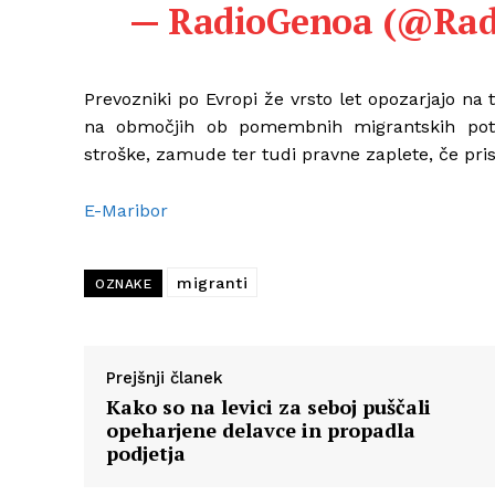
— RadioGenoa (@Ra
Prevozniki po Evropi že vrsto let opozarjajo na
na območjih ob pomembnih migrantskih pote
stroške, zamude ter tudi pravne zaplete, če pris
E-Maribor
migranti
OZNAKE
Prejšnji članek
Kako so na levici za seboj puščali
opeharjene delavce in propadla
podjetja