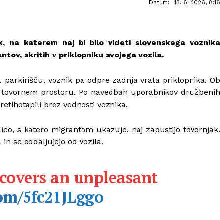
Datum:
15. 6. 2026, 8:16
k, na katerem naj bi bilo videti slovenskega voznika
ntov, skritih v priklopniku svojega vozila.
a parkirišču, voznik pa odpre zadnja vrata priklopnika. Ob
 v tovornem prostoru. Po navedbah uporabnikov družbenih
pretihotapili brez vednosti voznika.
ico, s katero migrantom ukazuje, naj zapustijo tovornjak.
in se oddaljujejo od vozila.
iscovers an unpleasant
com/5fc21JLggo