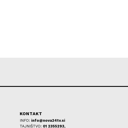
KONTAKT
INFO:
info@nova24tv.si
TAJNIŠTVO:
01 2355293,