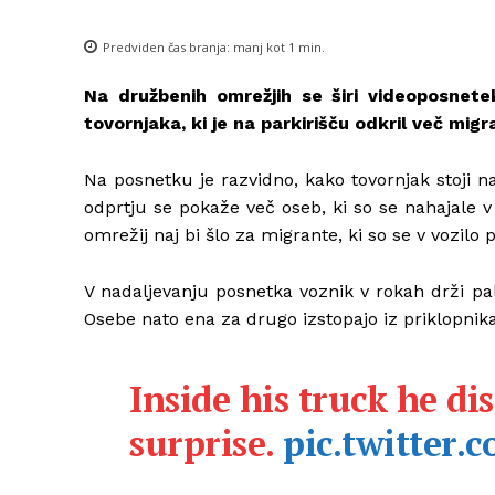
Predviden čas branja:
manj kot 1
min.
Na družbenih omrežjih se širi videoposnete
tovornjaka, ki je na parkirišču odkril več migra
Na posnetku je razvidno, kako tovornjak stoji n
odprtju se pokaže več oseb, ki so se nahajale
omrežij naj bi šlo za migrante, ki so se v vozilo 
V nadaljevanju posnetka voznik v rokah drži pal
Osebe nato ena za drugo izstopajo iz priklopnika 
Inside his truck he d
surprise.
pic.twitter.