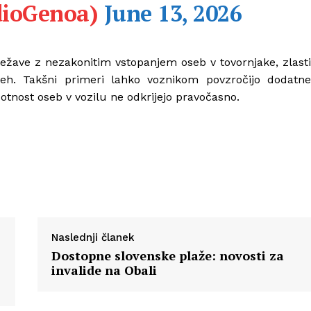
dioGenoa)
June 13, 2026
 težave z nezakonitim vstopanjem oseb v tovornjake, zlasti
h. Takšni primeri lahko voznikom povzročijo dodatne
otnost oseb v vozilu ne odkrijejo pravočasno.
Naslednji članek
Dostopne slovenske plaže: novosti za
invalide na Obali