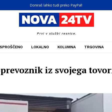
Doniraš lahko tudi preko PayPal!
Prvi v službi resnice.
SPROŠČENO
LOKALNO
KOLUMNA
TRGOVINA
oprevoznik iz svojega tovo