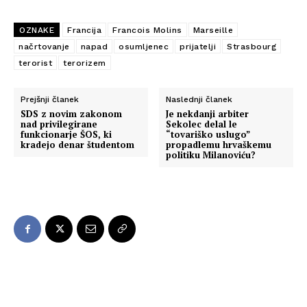
OZNAKE
Francija
Francois Molins
Marseille
načrtovanje
napad
osumljenec
prijatelji
Strasbourg
terorist
terorizem
Prejšnji članek
Naslednji članek
SDS z novim zakonom
Je nekdanji arbiter
nad privilegirane
Sekolec delal le
funkcionarje ŠOS, ki
“tovariško uslugo”
kradejo denar študentom
propadlemu hrvaškemu
politiku Milanoviću?