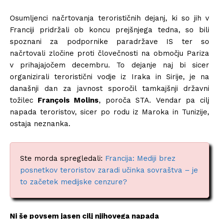
Osumljenci načrtovanja terorističnih dejanj, ki so jih v
Franciji pridržali ob koncu prejšnjega tedna, so bili
spoznani za podpornike paradržave IS ter so
načrtovali zločine proti človečnosti na območju Pariza
v prihajajočem decembru. To dejanje naj bi sicer
organizirali teroristični vodje iz Iraka in Sirije, je na
današnji dan za javnost sporočil tamkajšnji državni
tožilec
François Molins
, poroča STA. Vendar pa cilj
napada teroristov, sicer po rodu iz Maroka in Tunizije,
ostaja neznanka.
Ste morda spregledali:
Francija: Mediji brez
posnetkov teroristov zaradi učinka sovraštva – je
to začetek medijske cenzure?
Ni še povsem jasen cilj njihovega napada