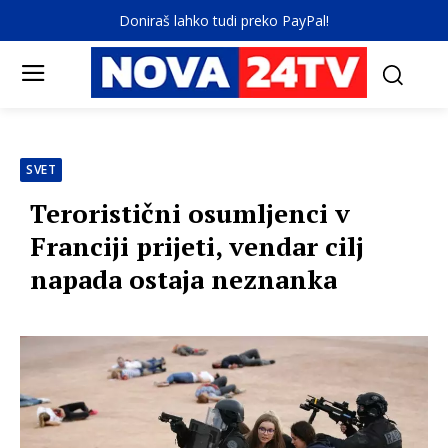
Doniraš lahko tudi preko PayPal!
SVET
Teroristični osumljenci v
Franciji prijeti, vendar cilj
napada ostaja neznanka