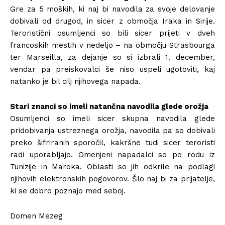
Gre za 5 moških, ki naj bi navodila za svoje delovanje
dobivali od drugod, in sicer z območja Iraka in Sirije.
Teroristični osumljenci so bili sicer prijeti v dveh
francoskih mestih v nedeljo – na območju Strasbourga
ter Marseilla, za dejanje so si izbrali 1. december,
vendar pa preiskovalci še niso uspeli ugotoviti, kaj
natanko je bil cilj njihovega napada.
Stari znanci so imeli natančna navodila glede orožja
Osumljenci so imeli sicer skupna navodila glede
pridobivanja ustreznega orožja, navodila pa so dobivali
preko šifriranih sporočil, kakršne tudi sicer teroristi
radi uporabljajo. Omenjeni napadalci so po rodu iz
Tunizije in Maroka. Oblasti so jih odkrile na podlagi
njihovih elektronskih pogovorov. Šlo naj bi za prijatelje,
ki se dobro poznajo med seboj.
Domen Mezeg