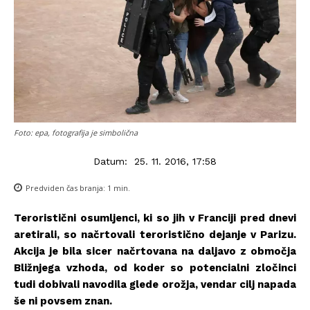
Foto: epa, fotografija je simbolična
Datum:
25. 11. 2016, 17:58
Predviden čas branja:
1
min.
Teroristični osumljenci, ki so jih v Franciji pred dnevi
aretirali, so načrtovali teroristično dejanje v Parizu.
Akcija je bila sicer načrtovana na daljavo z območja
Bližnjega vzhoda, od koder so potencialni zločinci
tudi dobivali navodila glede orožja, vendar cilj napada
še ni povsem znan.