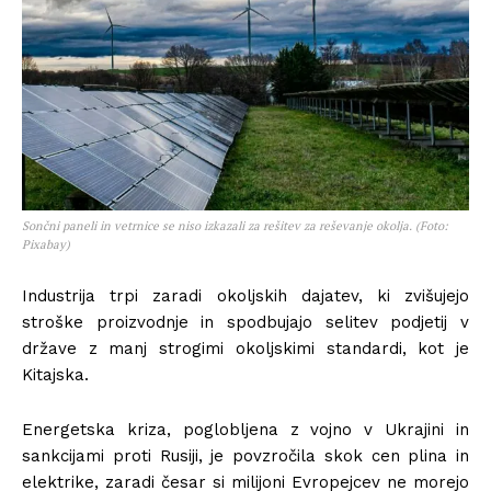
Sončni paneli in vetrnice se niso izkazali za rešitev za reševanje okolja. (Foto:
Pixabay)
Industrija trpi zaradi okoljskih dajatev, ki zvišujejo
stroške proizvodnje in spodbujajo selitev podjetij v
države z manj strogimi okoljskimi standardi, kot je
Kitajska.
Energetska kriza, poglobljena z vojno v Ukrajini in
sankcijami proti Rusiji, je povzročila skok cen plina in
elektrike, zaradi česar si milijoni Evropejcev ne morejo