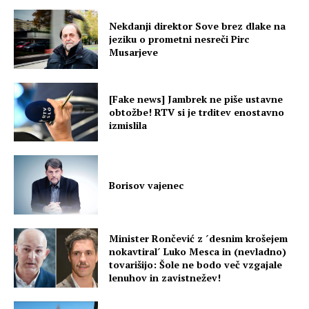
Nekdanji direktor Sove brez dlake na
jeziku o prometni nesreči Pirc
Musarjeve
[Fake news] Jambrek ne piše ustavne
obtožbe! RTV si je trditev enostavno
izmislila
Borisov vajenec
Minister Rončević z ´desnim krošejem
nokavtiral´ Luko Mesca in (nevladno)
tovarišijo: Šole ne bodo več vzgajale
lenuhov in zavistnežev!