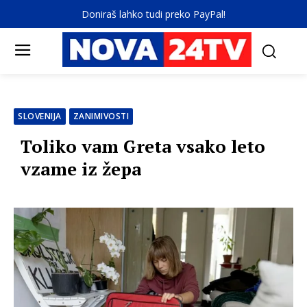
Doniraš lahko tudi preko PayPal!
SLOVENIJA
ZANIMIVOSTI
Toliko vam Greta vsako leto
vzame iz žepa