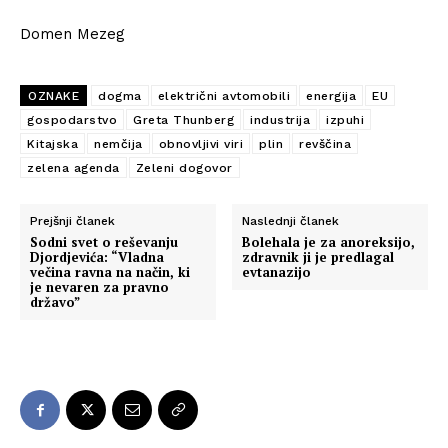
Domen Mezeg
OZNAKE
dogma
električni avtomobili
energija
EU
gospodarstvo
Greta Thunberg
industrija
izpuhi
Kitajska
nemčija
obnovljivi viri
plin
revščina
zelena agenda
Zeleni dogovor
Prejšnji članek
Naslednji članek
Sodni svet o reševanju
Bolehala je za anoreksijo,
Djordjevića: “Vladna
zdravnik ji je predlagal
večina ravna na način, ki
evtanazijo
je nevaren za pravno
državo”