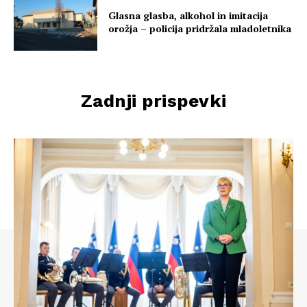
Glasna glasba, alkohol in imitacija
orožja – policija pridržala mladoletnika
Zadnji prispevki