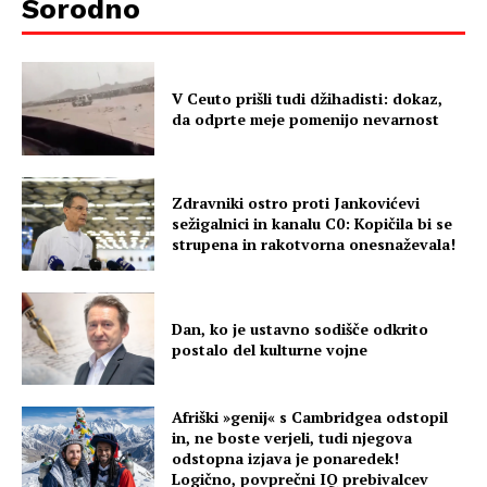
Sorodno
V Ceuto prišli tudi džihadisti: dokaz,
da odprte meje pomenijo nevarnost
Zdravniki ostro proti Jankovićevi
sežigalnici in kanalu C0: Kopičila bi se
strupena in rakotvorna onesnaževala!
Dan, ko je ustavno sodišče odkrito
postalo del kulturne vojne
Afriški »genij« s Cambridgea odstopil
in, ne boste verjeli, tudi njegova
odstopna izjava je ponaredek!
Logično, povprečni IQ prebivalcev