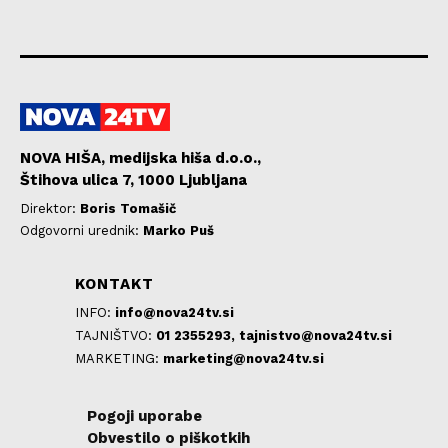
NOVA HIŠA, medijska hiša d.o.o.,
Štihova ulica 7, 1000 Ljubljana
Direktor:
Boris Tomašič
Odgovorni urednik:
Marko Puš
KONTAKT
INFO:
info@nova24tv.si
TAJNIŠTVO:
01 2355293,
tajnistvo@nova24tv.si
MARKETING:
marketing@nova24tv.si
Pogoji uporabe
Obvestilo o piškotkih