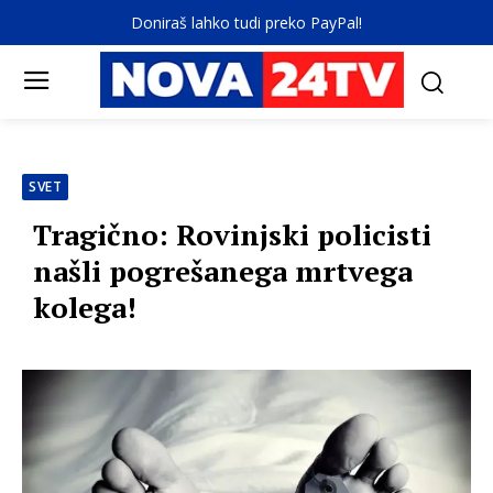
Doniraš lahko tudi preko PayPal!
SVET
Tragično: Rovinjski policisti
našli pogrešanega mrtvega
kolega!