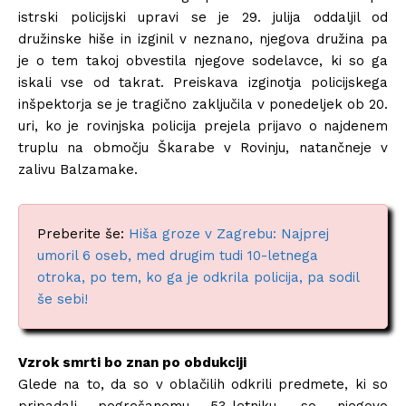
istrski policijski upravi se je 29. julija oddaljil od
družinske hiše in izginil v neznano, njegova družina pa
je o tem takoj obvestila njegove sodelavce, ki so ga
iskali vse od takrat. Preiskava izginotja policijskega
inšpektorja se je tragično zaključila v ponedeljek ob 20.
uri, ko je rovinjska policija prejela prijavo o najdenem
truplu na območju Škarabe v Rovinju, natančneje v
zalivu Balzamake.
Preberite še:
Hiša groze v Zagrebu: Najprej
umoril 6 oseb, med drugim tudi 10-letnega
otroka, po tem, ko ga je odkrila policija, pa sodil
še sebi!
Vzrok smrti bo znan po obdukciji
Glede na to, da so v oblačilih odkrili predmete, ki so