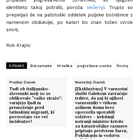
pripadali pogrešanemu 53-letniku, so njegovo
identiteto takoj potrdili, poroča
Večernji
. Truplo so
prepeljali še na patološki oddelek puljske bolnišnice z
namenom obdukcije, po kateri bo znan točen vzrok
smrti.
Rok Krajnc
OZNAKE
Balzamake
Hrvaška
pogrešana oseba
Rovinj
Prejšnji članek
Naslednji članek
Tudi ob italijansko-
[Ekskluzivno] V varnostni
slovenski meji so se
službi Galekom zavračajo
oblikovale “vaške straže”:
trditve, da naj bi njihovi
varujejo ljudi in
varnostniki v viškem
premoženje pred
azilnem domu brez
tatinskimi migranti, ki
opozorila uporabili
povzročajo vse več
solzivec – nekdanji
incidentov!
notranji minister krivdo
za katastrofalne razmere
pripisuje predvsem Šarcu,
Poklukarju in vodstvu