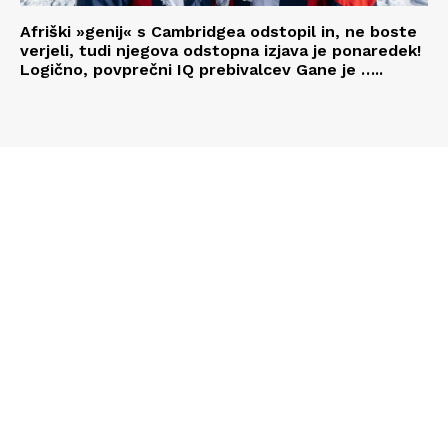
Afriški »genij« s Cambridgea odstopil in, ne boste
verjeli, tudi njegova odstopna izjava je ponaredek!
Logično, povprečni IQ prebivalcev Gane je …..