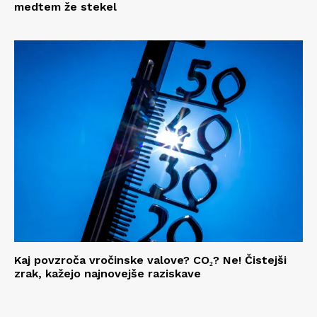
medtem že stekel
Kaj povzroča vročinske valove? CO₂? Ne! Čistejši
zrak, kažejo najnovejše raziskave