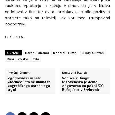
ruskemu vpletanju in kažejo v smer, da je v bistvu
sodeloval z Rusi ter oviral preiskavo, so bile pozitivno
sprejete tako na televiziji Fox kot med Trumpovimi
podporniki.
C. Š., STA
OZNAKE
Barack Obama
Donald Trump
Hillary Clinton
Rusi
volitve
zda
Prejšnji članek
Naslednji članek
Zgodovinski uspeh:
Sodišče v Haagu:
Zločinec Tito se umika iz
Nizozemska je delno
zagrebškega osrednjega
odgovorna za pokol 300
trga!
Bošnjakov v Srebrenici