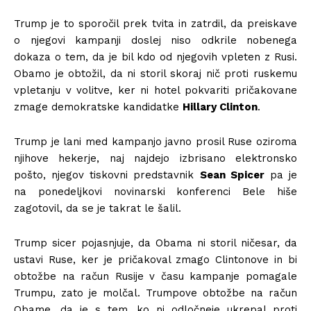
Trump je to sporočil prek tvita in zatrdil, da preiskave
o njegovi kampanji doslej niso odkrile nobenega
dokaza o tem, da je bil kdo od njegovih vpleten z Rusi.
Obamo je obtožil, da ni storil skoraj nič proti ruskemu
vpletanju v volitve, ker ni hotel pokvariti pričakovane
zmage demokratske kandidatke
Hillary Clinton
.
Trump je lani med kampanjo javno prosil Ruse oziroma
njihove hekerje, naj najdejo izbrisano elektronsko
pošto, njegov tiskovni predstavnik
Sean Spicer
pa je
na ponedeljkovi novinarski konferenci Bele hiše
zagotovil, da se je takrat le šalil.
Trump sicer pojasnjuje, da Obama ni storil ničesar, da
ustavi Ruse, ker je pričakoval zmago Clintonove in bi
obtožbe na račun Rusije v času kampanje pomagale
Trumpu, zato je molčal. Trumpove obtožbe na račun
Obame, da je s tem, ko ni odločneje ukrepal proti