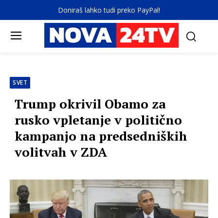
Doniraš lahko tudi preko PayPal!
SVET
Trump okrivil Obamo za
rusko vpletanje v politično
kampanjo na predsedniških
volitvah v ZDA