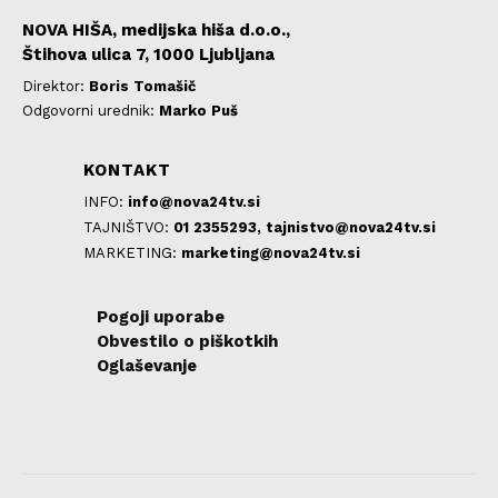
NOVA HIŠA, medijska hiša d.o.o.,
Štihova ulica 7, 1000 Ljubljana
Direktor:
Boris Tomašič
Odgovorni urednik:
Marko Puš
KONTAKT
INFO:
info@nova24tv.si
TAJNIŠTVO:
01 2355293,
tajnistvo@nova24tv.si
MARKETING:
marketing@nova24tv.si
Pogoji uporabe
Obvestilo o piškotkih
Oglaševanje