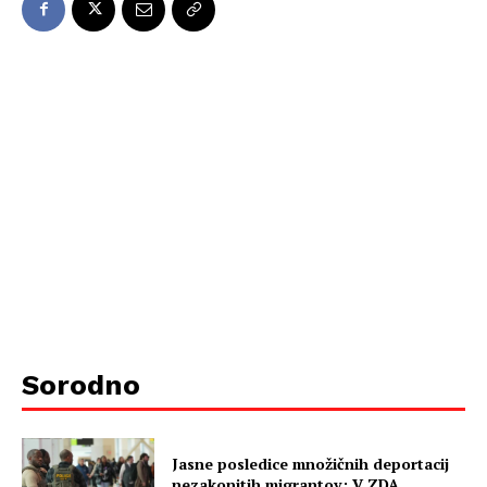
Sorodno
Jasne posledice množičnih deportacij
nezakonitih migrantov: V ZDA