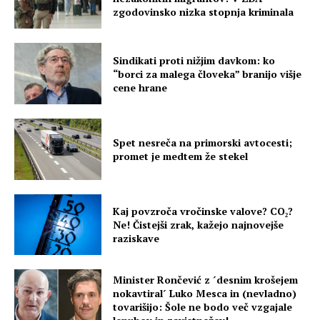
zgodovinsko nizka stopnja kriminala
Sindikati proti nižjim davkom: ko
“borci za malega človeka” branijo višje
cene hrane
Spet nesreča na primorski avtocesti;
promet je medtem že stekel
Kaj povzroča vročinske valove? CO₂?
Ne! Čistejši zrak, kažejo najnovejše
raziskave
Minister Rončević z ´desnim krošejem
nokavtiral´ Luko Mesca in (nevladno)
tovarišijo: Šole ne bodo več vzgajale