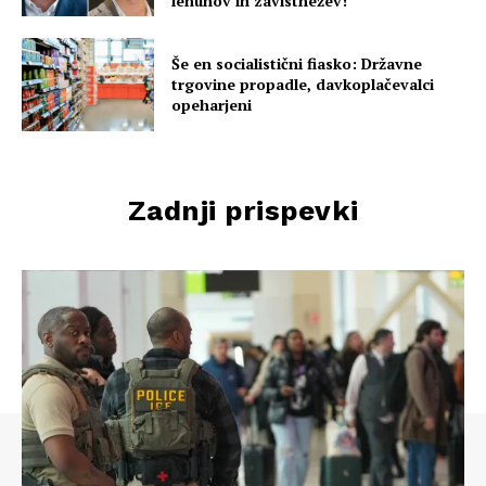
lenuhov in zavistnežev!
Še en socialistični fiasko: Državne
trgovine propadle, davkoplačevalci
opeharjeni
Zadnji prispevki