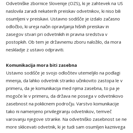
Odvetniške zbornice Slovenije (OZS), ki je zahtevek na US
naslovila zaradi nekaterih preiskav odvetnikov, ki niso bili
osumljeni v preiskavi. Ustavno sodišče je izdalo začasno
odločbo, ki ureja način opravljanja hišnih preiskav in
zasegov stvari pri odvetnikih in pravna sredstva v
postopkih. Ob tem je državnemu zboru naložilo, da mora
neskladje z ustavo odpraviti.
Komunikacija mora biti zasebna
Ustavno sodišče je svojo odločitev utemeljilo na podlagi
mnenja, da lahko odvetnik stranko učinkovito zastopa le v
primeru, da je komunikacija med njima zasebna, to pa je
mogoče le v primeru, da država ne posega v odvetnikovo
zasebnost na poklicnem področju. Varstvo komunikacije
tako ni namenjeno privilegiranju odvetnikov, temveč
varovanju njegove stranke. Na odvetniško zasebnost se ne
more sklicevati odvetnik, ki je tudi sam osumljen kaznivega