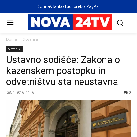
Doniraš lahko tudi preko PayPal!
Doma
Slovenija
Slovenija
Ustavno sodišče: Zakona o
kazenskem postopku in
odvetništvu sta neustavna
28. 1. 2016, 14:16
0