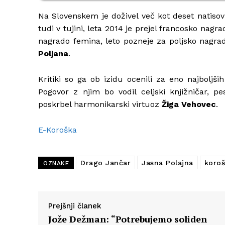
Na Slovenskem je doživel več kot deset natisov i
tudi v tujini, leta 2014 je prejel francosko nagra
nagrado femina, leto pozneje za poljsko nagra
Poljana
.
Kritiki so ga ob izidu ocenili za eno najboljši
Pogovor z njim bo vodil celjski knjižničar, 
poskrbel harmonikarski virtuoz
Žiga Vehovec
.
E-Koroška
Drago Jančar
Jasna Polajna
koro
OZNAKE
Prejšnji članek
Jože Dežman: “Potrebujemo soliden