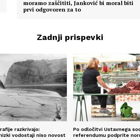
moramo zaščititi, Janković bi moral biti
prvi odgovoren za to
Zadnji prispevki
afije razkrivajo:
Po odločitvi Ustavnega sod
izki vodostaji niso novost
referendumu podprite nor