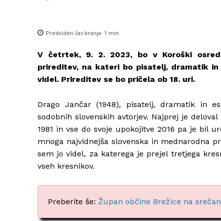
Predviden čas branja:
1
min.
V četrtek, 9. 2. 2023, bo v Koroški osredn
prireditev, na kateri bo pisatelj, dramatik 
videl. Prireditev se bo pričela ob 18. uri.
Drago Jančar (1948), pisatelj, dramatik in ese
sodobnih slovenskih avtorjev. Najprej je deloval
1981 in vse do svoje upokojitve 2016 pa je bil ur
mnoga najvidnejša slovenska in mednarodna priz
sem jo videl, za katerega je prejel tretjega kresn
vseh kresnikov.
Preberite še:
Župan občine Brežice na srečanj