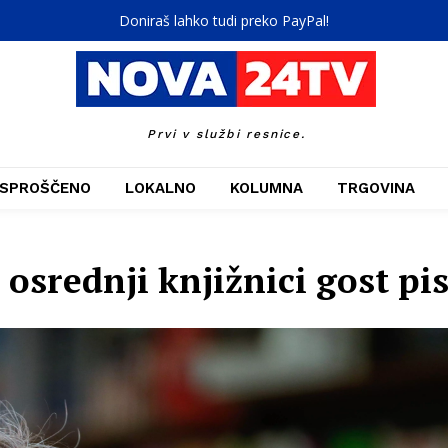
Doniraš lahko tudi preko PayPal!
Prvi v službi resnice.
SPROŠČENO
LOKALNO
KOLUMNA
TRGOVINA
 osrednji knjižnici gost pi