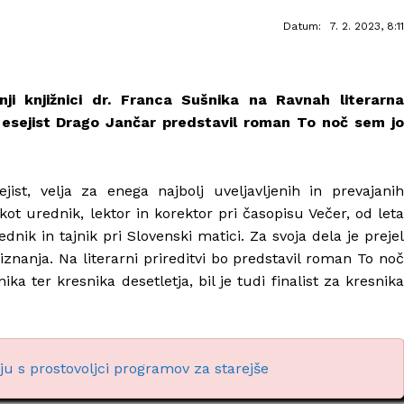
Datum:
7. 2. 2023, 8:11
ji knjižnici dr. Franca Sušnika na Ravnah literarna
in esejist Drago Jančar predstavil roman To noč sem jo
jist, velja za enega najbolj uveljavljenih in prevajanih
 kot urednik, lektor in korektor pri časopisu Večer, od leta
ednik in tajnik pri Slovenski matici. Za svoja dela je prejel
nanja. Na literarni prireditvi bo predstavil roman To noč
ika ter kresnika desetletja, bil je tudi finalist za kresnika
u s prostovoljci programov za starejše