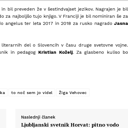
n bil preveden že v šestindvajset jezikov. Nagrajen je bil
do za najboljšo tujo knjigo. V Franciji je bil nominiran še za
do angelus ter leta 2017 in 2018 za rusko nagrado
Jasna
h literarnih del o Slovencih v času druge svetovne vojne.
pesnik in pedagog
Kristian Koželj
. Za glasbeno kuliso b
ška
to noč sem jo videl
Žiga Vehovec
Naslednji članek
Ljubljanski svetnik Horvat: pitno vodo