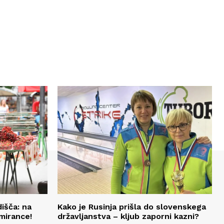
išča: na
Kako je Rusinja prišla do slovenskega
mirance!
državljanstva – kljub zaporni kazni?