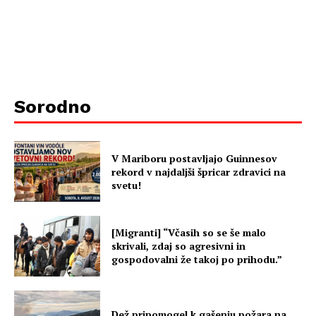
Sorodno
V Mariboru postavljajo Guinnesov
rekord v najdaljši špricar zdravici na
svetu!
[Migranti] “Včasih so se še malo
skrivali, zdaj so agresivni in
gospodovalni že takoj po prihodu.”
Dež pripomogel k gašenju požara na