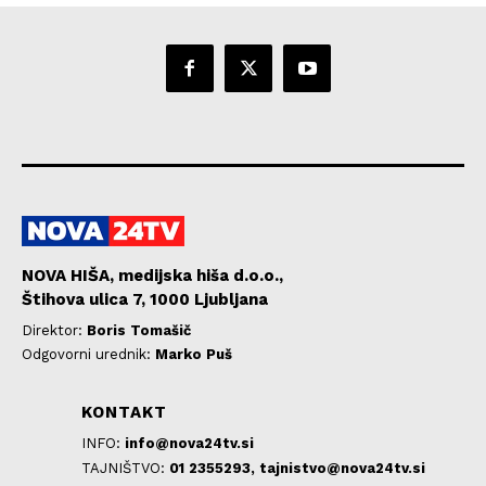
NOVA HIŠA, medijska hiša d.o.o.,
Štihova ulica 7, 1000 Ljubljana
Direktor:
Boris Tomašič
Odgovorni urednik:
Marko Puš
KONTAKT
INFO:
info@nova24tv.si
TAJNIŠTVO:
01 2355293,
tajnistvo@nova24tv.si