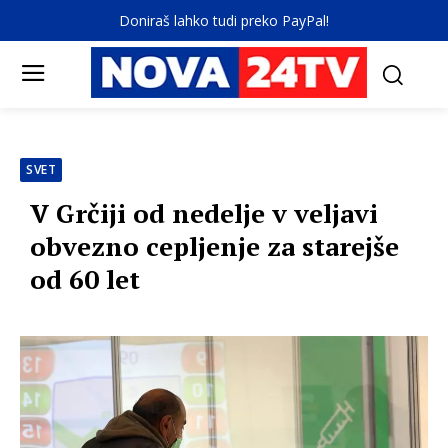
Doniraš lahko tudi preko PayPal!
SVET
V Grčiji od nedelje v veljavi
obvezno cepljenje za starejše
od 60 let