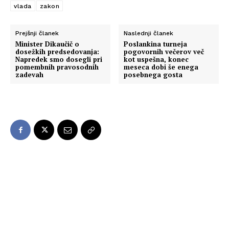
vlada
zakon
Prejšnji članek
Naslednji članek
Minister Dikaučič o
Poslankina turneja
dosežkih predsedovanja:
pogovornih večerov več
Napredek smo dosegli pri
kot uspešna, konec
pomembnih pravosodnih
meseca dobi še enega
zadevah
posebnega gosta