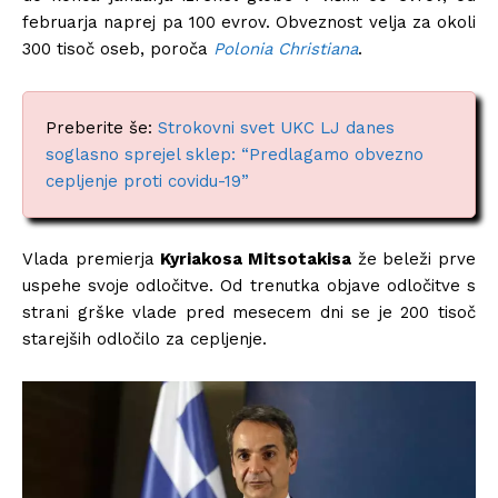
februarja naprej pa 100 evrov. Obveznost velja za okoli
300 tisoč oseb, poroča
Polonia Christiana
.
Preberite še:
Strokovni svet UKC LJ danes
soglasno sprejel sklep: “Predlagamo obvezno
cepljenje proti covidu-19”
Vlada premierja
Kyriakosa Mitsotakisa
že beleži prve
uspehe svoje odločitve. Od trenutka objave odločitve s
strani grške vlade pred mesecem dni se je 200 tisoč
starejših odločilo za cepljenje.