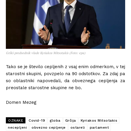
Grški predsednik vlade Kyriakos Mitsotakis (Foto: epa)
Tako se je število cepljenih z vsaj enim odmerkom, v tej
starostni skupini, povzpelo na 90 odstotkov. Za zdaj pa
so oblastniki napovedali, da obveznega cepljenja za
preostale starostne skupine ne bo.
Domen Mezeg
OZNAKE
Covid-19
globa
Grčija
Kyriakos Mitsotakis
necepljeni
obvezno cepljenje
ostareli
parlament