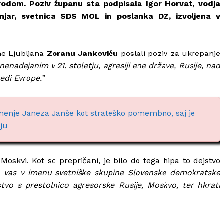
rodom. Poziv županu sta podpisala Igor Horvat, vodja
njar, svetnica SDS MOL in poslanka DZ, izvoljena v
ne Ljubljana
Zoranu Jankoviću
poslali poziv za ukrepanj
enadejanim v 21. stoletju, agresiji ene države, Rusije, nad
redi Evrope.”
nenje Janeza Janše kot strateško pomembno, saj je
aju
 Moskvi. Kot so prepričani, je bilo do tega hipa to dejstvo
o vas v imenu svetniške skupine Slovenske demokratske
jstvo s prestolnico agresorske Rusije, Moskvo, ter hkrati