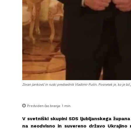
Zoran Janković in ruski predsednik Vladimir Putin. Posnetek je, ko je bil
Predviden čas branja:
1
min.
V svetniški skupini SDS ljubljanskega župana
na neodvisno in suvereno državo Ukrajino