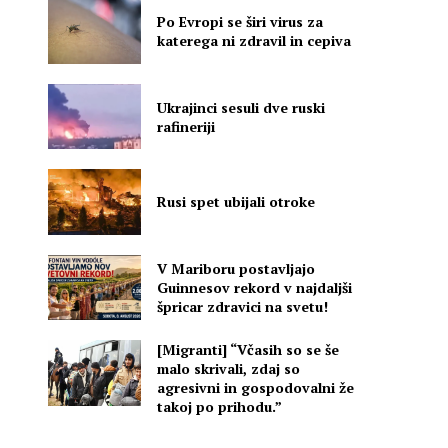
Po Evropi se širi virus za
katerega ni zdravil in cepiva
Ukrajinci sesuli dve ruski
rafineriji
Rusi spet ubijali otroke
V Mariboru postavljajo
Guinnesov rekord v najdaljši
špricar zdravici na svetu!
[Migranti] “Včasih so se še
malo skrivali, zdaj so
agresivni in gospodovalni že
takoj po prihodu.”