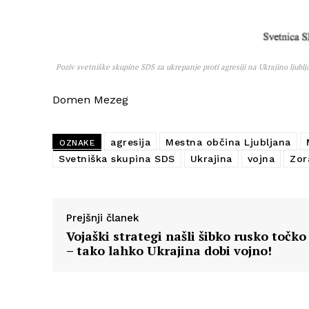
Poziv svetniške skupine SDS za ukrepanje proti agresiji na Ukrajino lju
Domen Mezeg
agresija
Mestna občina Ljubljana
OZNAKE
Svetniška skupina SDS
Ukrajina
vojna
Zor
Prejšnji članek
Vojaški strategi našli šibko rusko točko
– tako lahko Ukrajina dobi vojno!