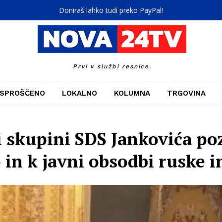
Doniraš lahko tudi preko PayPal!
Prvi v službi resnice.
SPROŠČENO
LOKALNO
KOLUMNA
TRGOVINA
i skupini SDS Jankovića poz
 in k javni obsodbi ruske i