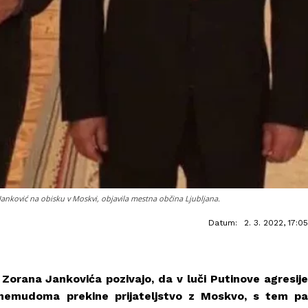
 Janković na obisku v Moskvi, objavila mestna občina Ljubljana.
Datum:
2. 3. 2022, 17:05
 Zorana Jankovića pozivajo, da v luči Putinove agresije
 nemudoma prekine prijateljstvo z Moskvo, s tem pa