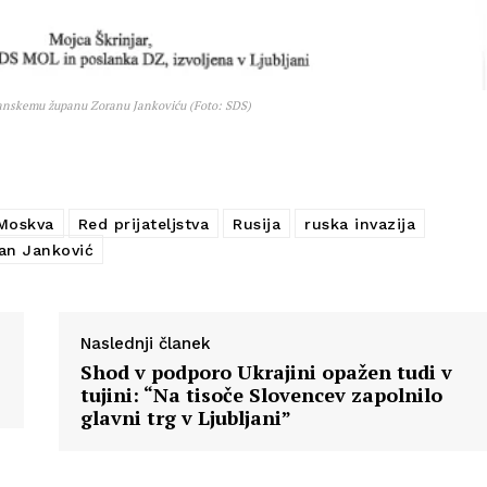
bljanskemu županu Zoranu Jankoviću (Foto: SDS)
Moskva
Red prijateljstva
Rusija
ruska invazija
an Janković
Naslednji članek
Shod v podporo Ukrajini opažen tudi v
tujini: “Na tisoče Slovencev zapolnilo
glavni trg v Ljubljani”