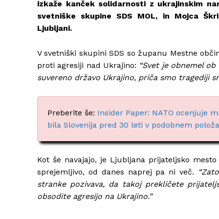
izkaže kanček solidarnosti z ukrajinskim na
svetniške skupine SDS MOL, in Mojca Škri
Ljubljani.
V svetniški skupini SDS so županu Mestne obči
proti agresiji nad Ukrajino:
“Svet je obnemel ob n
suvereno državo Ukrajino, priča smo tragediji s
Preberite še:
Insider Paper: NATO ocenjuje m
bila Slovenija pred 30 leti v podobnem polož
Kot še navajajo, je Ljubljana prijateljsko mesto
sprejemljivo, od danes naprej pa ni več.
“Zat
stranke pozivava, da takoj prekličete prijatel
obsodite agresijo na Ukrajino.”