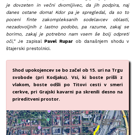
je dovzeten in večni dvomljivec, da jih podpira, naj
danes ostane doma! Kdor pa je spregledal, da so to
poceni finte zakompleksanih sodelavcev oblasti,
nezadovoljnih z lastno podobo, pa razume, zakaj se
borimo, zakaj je potrebno nam vsem še bolj odpreti
oči,”
Je zapisal
Pavel Rupar
ob današnjem shodu v
štajerski prestolnici.
Shod upokojencev se bo začel ob 15. uri na Trgu
svobode (pri Kodjaku). Vsi, ki boste prišli z
vlakom, boste odšli po Titovi cesti v smeri
cerkve, pri Grajski kavarni pa skrenili desno na
prireditveni prostor.