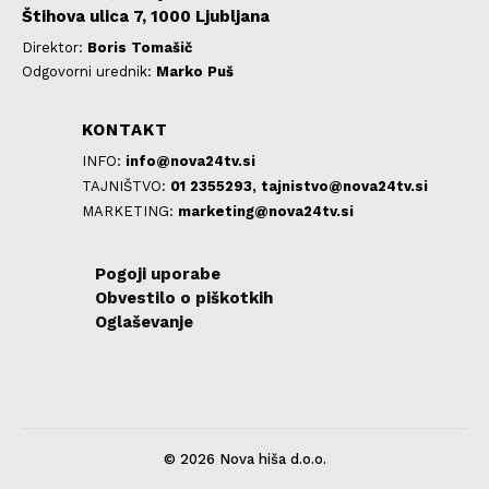
Štihova ulica 7, 1000 Ljubljana
Direktor:
Boris Tomašič
Odgovorni urednik:
Marko Puš
KONTAKT
INFO:
info@nova24tv.si
TAJNIŠTVO:
01 2355293,
tajnistvo@nova24tv.si
MARKETING:
marketing@nova24tv.si
Pogoji uporabe
Obvestilo o piškotkih
Oglaševanje
© 2026 Nova hiša d.o.o.