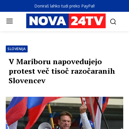
Doniraš lahko tudi preko PayPal!
SLOVENIJA
V Mariboru napovedujejo
protest več tisoč razočaranih
Slovencev