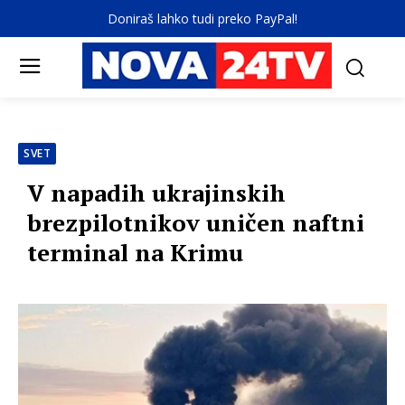
Doniraš lahko tudi preko PayPal!
SVET
V napadih ukrajinskih
brezpilotnikov uničen naftni
terminal na Krimu