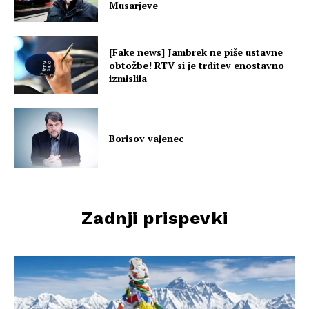
Musarjeve
[Fake news] Jambrek ne piše ustavne
obtožbe! RTV si je trditev enostavno
izmislila
Borisov vajenec
Zadnji prispevki