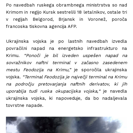
Po navedbah ruskega obrambnega ministrstva so nad
Krimom in regijo Kursk sestrelili 18 letalnikov, ostale tri
v regijah Belgorod, Brjansk in Voronež, poroča
francoska tiskovna agencija AFP.
Ukrajinska vojska je po lastnih navedbah izvedla
povračilni napad na energetsko infrastrukturo na
Krimu.
“Ponoči je bil izveden uspešen napad na
sovražnikov naftni terminal v začasno zasedenem
mestu Feodozija na Krimu,”
je sporočila ukrajinska
vojska.
“Terminal Feodozija je največji terminal na Krimu
na področju pretovarjanja naftnih derivatov, ki jih
uporablja tudi ruska okupacijska vojska
,
“
je navedla
ukrajinska vojska, ki napoveduje, da bo nadaljevala
tovrstne napade.