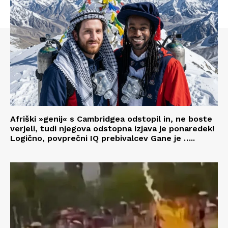
Afriški »genij« s Cambridgea odstopil in, ne boste
verjeli, tudi njegova odstopna izjava je ponaredek!
Logično, povprečni IQ prebivalcev Gane je …..