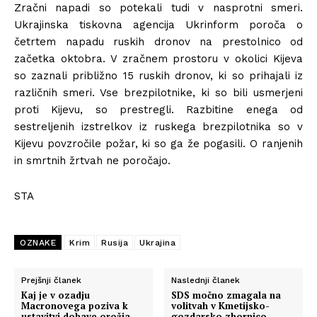
Zračni napadi so potekali tudi v nasprotni smeri.
Ukrajinska tiskovna agencija Ukrinform poroča o
četrtem napadu ruskih dronov na prestolnico od
začetka oktobra. V zračnem prostoru v okolici Kijeva
so zaznali približno 15 ruskih dronov, ki so prihajali iz
različnih smeri. Vse brezpilotnike, ki so bili usmerjeni
proti Kijevu, so prestregli. Razbitine enega od
sestreljenih izstrelkov iz ruskega brezpilotnika so v
Kijevu povzročile požar, ki so ga že pogasili. O ranjenih
in smrtnih žrtvah ne poročajo.
STA
OZNAKE
Krim
Rusija
Ukrajina
Prejšnji članek
Naslednji članek
Kaj je v ozadju
SDS močno zmagala na
Macronovega poziva k
volitvah v Kmetijsko-
ustavitvi dobave orožja
gozdarsko zbornico