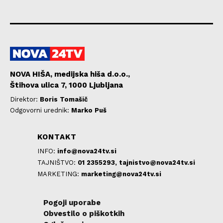
NOVA HIŠA, medijska hiša d.o.o.,
Štihova ulica 7, 1000 Ljubljana
Direktor:
Boris Tomašič
Odgovorni urednik:
Marko Puš
KONTAKT
INFO:
info@nova24tv.si
TAJNIŠTVO:
01 2355293,
tajnistvo@nova24tv.si
MARKETING:
marketing@nova24tv.si
Pogoji uporabe
Obvestilo o piškotkih