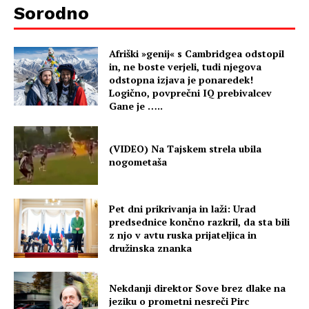
Sorodno
Afriški »genij« s Cambridgea odstopil
in, ne boste verjeli, tudi njegova
odstopna izjava je ponaredek!
Logično, povprečni IQ prebivalcev
Gane je …..
(VIDEO) Na Tajskem strela ubila
nogometaša
Pet dni prikrivanja in laži: Urad
predsednice končno razkril, da sta bili
z njo v avtu ruska prijateljica in
družinska znanka
Nekdanji direktor Sove brez dlake na
jeziku o prometni nesreči Pirc