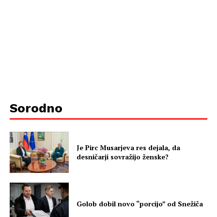
Sorodno
Je Pirc Musarjeva res dejala, da
desničarji sovražijo ženske?
Golob dobil novo “porcijo” od Snežiča