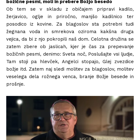
božične pesmi, moli in prebere Božjo besedo
Ob tem se v skladu z običajem pripravi kadilo,
žerjavico, oglje in priročno, manjšo kadilnico ter
posodico iz kovine. Za blagoslov sta potrebni tudi
žegnana voda in smrekova oziroma kakšna druga
vejica, da bi z njo pokropili naš dom. Celotna družina se
zatem zbere ob jaslicah, kjer je čas za prepevanje
božičnih pesmi, denimo: Sveta noč, Poslušajte vsi ljudje,
Tam stoji pa hlevček, Angelci stopajo, Glej zvezdice
božje itd. Zatem naj sledi molitev za blagoslov, molitev
veselega dela rožnega venca, branje Božje besede in
prošnje.