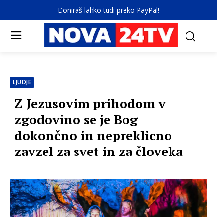
Doniraš lahko tudi preko PayPal!
LJUDJE
Z Jezusovim prihodom v
zgodovino se je Bog
dokončno in nepreklicno
zavzel za svet in za človeka