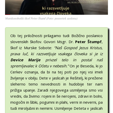
Murskosoboški škof Peter Štumf (Foto: posnetek zaslona)
Ob tej priložnosti prilagamo tudi Božično poslanico
slovenskih škofov. Govori Msgr. Dr.
Peter Štumpf
,
škof iz Murske Sobote:
“Naš Gospod Jezus Kristus,
prava luč, ki razsvetljuje vsakega človeka si je iz
Device Marije
privzel telo in postal naš
spremljevalec k Očetu v nebesih.”
On je Beseda, ki jo
Cerkev oznanja, da bi na tej poti po njej vsi imeli
življenje v obilju. Dete v jaslicah je Rešitelj, ki prežene
sleherno temo nevednosti in hudobije ter nam
prižiga upanje. Zaradi njegovega usmiljenja smo vsi
vredni, da živimo: rojeni in še nerojeni, zdravi in bolni,
mogočni in šibki, pogumni in plahi, verni in neverni, pa
tudi miroljubni in nemirni. Usmiljenje Deteta v jaslicah