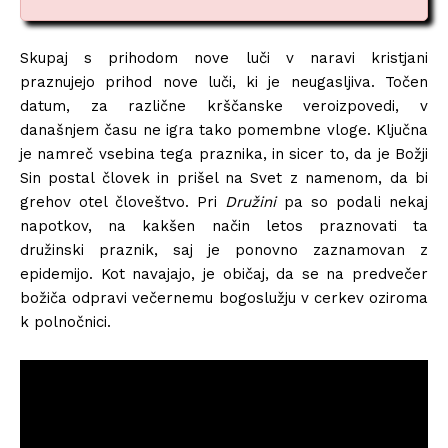
Skupaj s prihodom nove luči v naravi kristjani
praznujejo prihod nove luči, ki je neugasljiva. Točen
datum, za različne krščanske veroizpovedi, v
današnjem času ne igra tako pomembne vloge. Ključna
je namreč vsebina tega praznika, in sicer to, da je Božji
Sin postal človek in prišel na Svet z namenom, da bi
grehov otel človeštvo. Pri
Družini
pa so podali nekaj
napotkov, na kakšen način letos praznovati ta
družinski praznik, saj je ponovno zaznamovan z
epidemijo. Kot navajajo, je običaj, da se na predvečer
božiča odpravi večernemu bogoslužju v cerkev oziroma
k polnočnici.