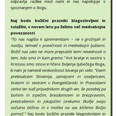
odpravlja razlike med nami in nas napolnjuje s
spoznanjem o Bogu.
Naj bodo božični prazniki blagoslovljeni in
tolažilni, v novem letu pa želimo več medsebojne
povezanosti
“To nas nagiba k spremembam – ne v grožnjah in
nasilju, temveč v pravičnosti in medsebojni ljubezni.
Božič nas zato ne more prepustiti temi nevednosti o
tem, kdo smo in kam gremo.”
Kot bratje in sestre v
Kristusu smo sinovi in hčere življenja ljubečega Boga,
ki nam je namenil neskončnost bivanja pri sebi.
“Vsem
prebivalcem Slovenije, zamejcem in izseljencem,
bratom in sestram v Evangeličanski in Pravoslavni
cerkvi ter tudi pripadnikom drugih ver, še posebej pa
bolnim in trpečim, brezdomcem in brezpravnim,
prestrašenim in jokajočim izrekamo škofje svojo
sočutno bližino in v molitvi na vas kličemo Božjo
pomoč.”
Naj bodo božični prazniki blagoslovljeni in