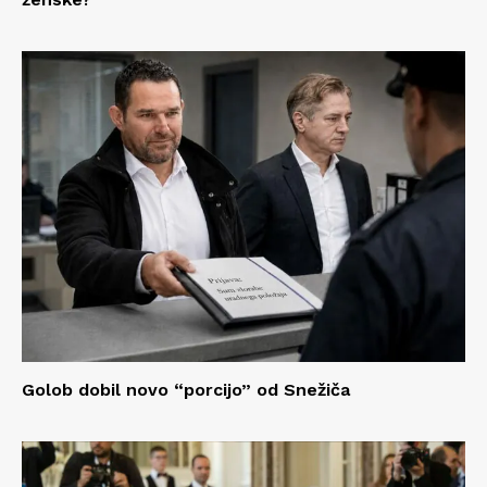
Golob dobil novo “porcijo” od Snežiča