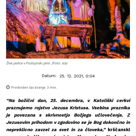
Žive jaslice v Postojnski jami. (Foto: sta)
Datum:
25. 12. 2021, 0:04
Predviden čas branja:
3
min.
“Na božični dan, 25. decembra, v Katoliški cerkvi
praznujemo rojstvo Jezusa Kristusa. Vsebina praznika
je povezana s skrivnostjo Božjega učlovečenja. Z
Jezusovim prihodom v zgodovino se je Bog dokončno in
nepreklicno zavzel za svet in za človeka,”
krščanski