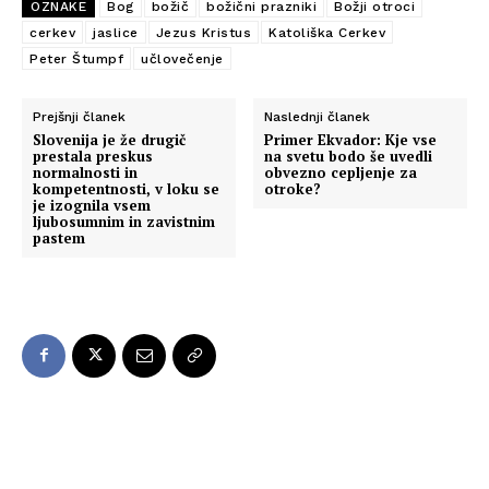
OZNAKE
Bog
božič
božični prazniki
Božji otroci
cerkev
jaslice
Jezus Kristus
Katoliška Cerkev
Peter Štumpf
učlovečenje
Prejšnji članek
Naslednji članek
Slovenija je že drugič
Primer Ekvador: Kje vse
prestala preskus
na svetu bodo še uvedli
normalnosti in
obvezno cepljenje za
kompetentnosti, v loku se
otroke?
je izognila vsem
ljubosumnim in zavistnim
pastem