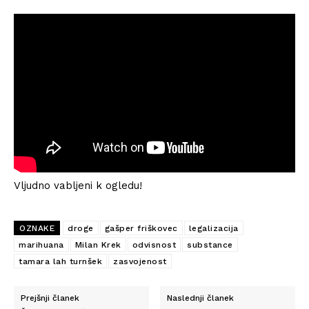
Vljudno vabljeni k ogledu!
OZNAKE
droge
gašper friškovec
legalizacija
marihuana
Milan Krek
odvisnost
substance
tamara lah turnšek
zasvojenost
Prejšnji članek
Naslednji članek