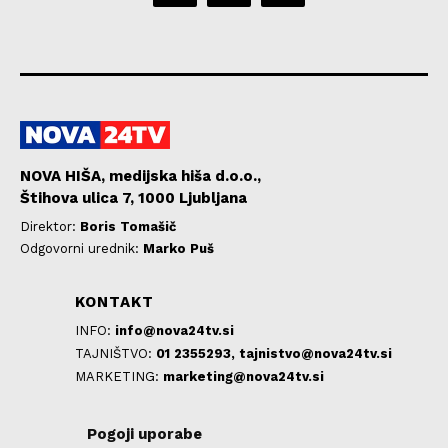
NOVA HIŠA, medijska hiša d.o.o.,
Štihova ulica 7, 1000 Ljubljana
Direktor:
Boris Tomašič
Odgovorni urednik:
Marko Puš
KONTAKT
INFO:
info@nova24tv.si
TAJNIŠTVO:
01 2355293,
tajnistvo@nova24tv.si
MARKETING:
marketing@nova24tv.si
Pogoji uporabe