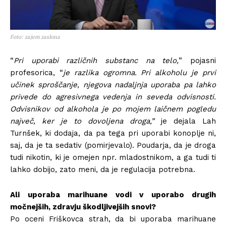
Foto: zajem zaslona
“
Pri uporabi različnih substanc na telo,
” pojasni
profesorica, “
je razlika ogromna. Pri alkoholu je prvi
učinek sproščanje, njegova nadaljnja uporaba pa lahko
privede do agresivnega vedenja in seveda odvisnosti.
Odvisnikov od alkohola je po mojem laičnem pogledu
največ, ker je to dovoljena droga,”
je dejala Lah
Turnšek, ki dodaja, da pa tega pri uporabi konoplje ni,
saj, da je ta sedativ (pomirjevalo). Poudarja, da je droga
tudi nikotin, ki je omejen npr. mladostnikom, a ga tudi ti
lahko dobijo, zato meni, da je regulacija potrebna.
Ali uporaba marihuane vodi v uporabo drugih
močnejših, zdravju škodljivejših snovi?
Po oceni Friškovca strah, da bi uporaba marihuane