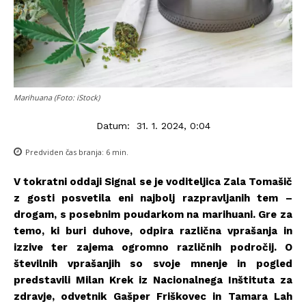
Marihuana (Foto: iStock)
Datum:
31. 1. 2024, 0:04
Predviden čas branja:
6
min.
V tokratni oddaji Signal se je voditeljica Zala Tomašič
z gosti posvetila eni najbolj razpravljanih tem –
drogam, s posebnim poudarkom na marihuani. Gre za
temo, ki buri duhove, odpira različna vprašanja in
izzive ter zajema ogromno različnih področij. O
številnih vprašanjih so svoje mnenje in pogled
predstavili Milan Krek iz Nacionalnega Inštituta za
zdravje, odvetnik Gašper Friškovec in Tamara Lah