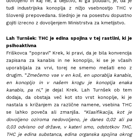
dovoljeno in kaj ne, a dejstvo, ki ga poudari, je, da je
tudi industrijska konoplja z nižjo vsebnostjo THC v
Sloveniji prepovedana. Slednjo je na posestvu dopustno
gojiti izrecno z dovoljenjem Ministrstva za kmetijstvo.
Lah Turnšek: THC je edina spojina v tej rastlini, ki je
psihoaktivna
Friškovca “popravi” Krek, ki pravi, da je bila konvencija
zapisana za kanabis in ne konopljo, ki se je včasih
uporabljala za vrvi, torej ne smemo mešati eno z
drugim. “
Zmečemo vse v en koš, en uporablja kanabis,
en konopljo in v našem krogu je konoplja enaka
kanabis, pa ni,”
je dejal Krek. Lah Turnšek ob tem
dodaja, da obstaja več kot sto vrst konoplje, ki je
nastala s križanjem za različne namene, vsebina THC
se lahko poveča ali zmanjša.
“Klasifikacija, kot je
dovoljeno oziroma nedovoljeno, je danes 0,02 ali pa
0,03 odvisno od države, v kateri smo, odstotkov THC.
THC je edina substanca, edina organska spojina okrog