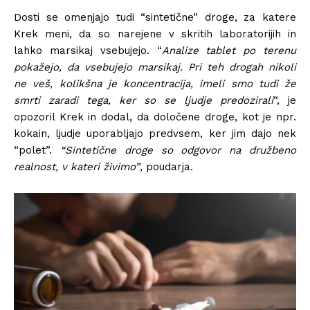
Dosti se omenjajo tudi “sintetične” droge, za katere
Krek meni, da so narejene v skritih laboratorijih in
lahko marsikaj vsebujejo. “
Analize tablet po terenu
pokažejo, da vsebujejo marsikaj. Pri teh drogah nikoli
ne veš, kolikšna je koncentracija, imeli smo tudi že
smrti zaradi tega, ker so se ljudje predozirali
“, je
opozoril Krek in dodal, da določene droge, kot je npr.
kokain, ljudje uporabljajo predvsem, ker jim dajo nek
“polet”.
“Sintetične droge so odgovor na družbeno
realnost, v kateri živimo”
, poudarja.