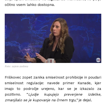
očitno vsem lahko dostopna.
Foto: zajem zaslona
Friškovec zopet zanika smiselnost prohibicije in poudari
smiselnost regulacije: navede primer Kanade, kjer
imajo to področje urejeno, kar se je izkazalo za
pozitivno. “
Ljudje kupujejo preverjene izdelke,
zmanjšalo se je kupovanje na črnem trgu,”
je dejal.