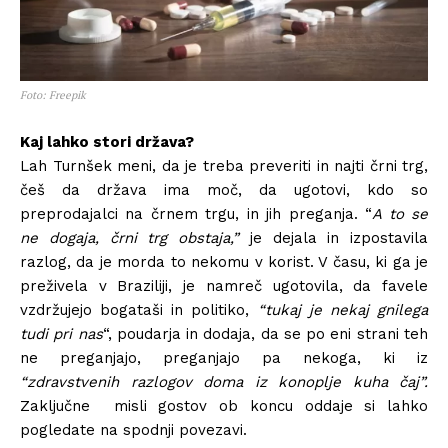
Foto: Freepik
Kaj lahko stori država?
Lah Turnšek meni, da je treba preveriti in najti črni trg,
češ da država ima moč, da ugotovi, kdo so
preprodajalci na črnem trgu, in jih preganja. “
A to se
ne dogaja, črni trg obstaja,”
je dejala in izpostavila
razlog, da je morda to nekomu v korist. V času, ki ga je
preživela v Braziliji, je namreč ugotovila, da favele
vzdržujejo bogataši in politiko,
“tukaj je nekaj gnilega
tudi pri nas
“, poudarja in dodaja, da se po eni strani teh
ne preganjajo, preganjajo pa nekoga, ki iz
“zdravstvenih razlogov doma iz konoplje kuha čaj”.
Zaključne misli gostov ob koncu oddaje si lahko
pogledate na spodnji povezavi.