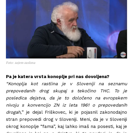
Foto: zajem zaslona
Pa je katera vrsta konoplje pri nas dovoljena?
“Konoplja kot rastlina je v Sloveniji na seznamu
prepovedanih drog skupaj s tekočino THC. To je
posledica dejstva, da je to določeno na evropskem
nivoju s konvencijo ZN iz leta 1961
o prepovedanih
drogah,
” je dejal Friškovec, ki je pojasnil zakonodajno
stran prepovedi drog v Sloveniji. Meni, da je v Sloveniji
okrog konoplje “fama”, kaj lahko imaš na posesti, kaj je