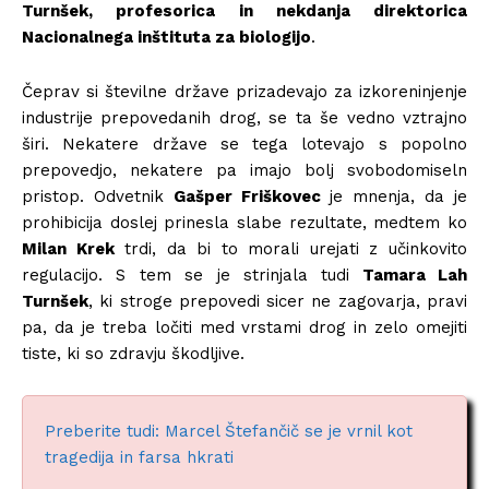
Turnšek, profesorica in nekdanja direktorica
Nacionalnega inštituta za biologijo
.
Čeprav si številne države prizadevajo za izkoreninjenje
industrije prepovedanih drog, se ta še vedno vztrajno
širi. Nekatere države se tega lotevajo s popolno
prepovedjo, nekatere pa imajo bolj svobodomiseln
pristop. Odvetnik
Gašper Friškovec
je mnenja, da je
prohibicija doslej prinesla slabe rezultate, medtem ko
Milan Krek
trdi, da bi to morali urejati z učinkovito
regulacijo. S tem se je strinjala tudi
Tamara Lah
Turnšek
, ki stroge prepovedi sicer ne zagovarja, pravi
pa, da je treba ločiti med vrstami drog in zelo omejiti
tiste, ki so zdravju škodljive.
Preberite tudi: Marcel Štefančič se je vrnil kot
tragedija in farsa hkrati