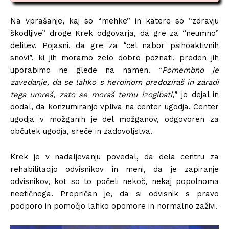
Na vprašanje, kaj so “mehke” in katere so “zdravju
škodljive” droge Krek odgovarja, da gre za “neumno”
delitev. Pojasni, da gre za “cel nabor psihoaktivnih
snovi”, ki jih moramo zelo dobro poznati, preden jih
uporabimo ne glede na namen. “
Pomembno je
zavedanje, da se lahko s heroinom predoziraš in zaradi
tega umreš, zato se moraš temu izogibati,
” je dejal in
dodal, da konzumiranje vpliva na center ugodja. Center
ugodja v možganih je del možganov, odgovoren za
občutek ugodja, sreče in zadovoljstva.
Krek je v nadaljevanju povedal, da dela centru za
rehabilitacijo odvisnikov in meni, da je zapiranje
odvisnikov, kot so to počeli nekoč, nekaj popolnoma
neetičnega. Prepričan je, da si odvisnik s pravo
podporo in pomočjo lahko opomore in normalno zaživi.