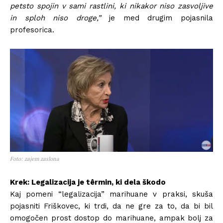
petsto spojin v sami rastlini, ki nikakor niso zasvoljive
in sploh niso droge,”
je med drugim pojasnila
profesorica.
Foto: zajem zaslona
Krek: Legalizacija je têrmin, ki dela škodo
Kaj pomeni “legalizacija” marihuane v praksi, skuša
pojasniti Friškovec, ki trdi, da ne gre za to, da bi bil
omogočen prost dostop do marihuane, ampak bolj za