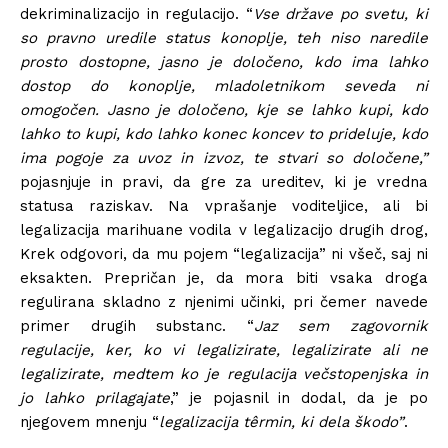
dekriminalizacijo in regulacijo. “
Vse države po svetu, ki
so pravno uredile status konoplje, teh niso naredile
prosto dostopne, jasno je določeno, kdo ima lahko
dostop do konoplje, mladoletnikom seveda ni
omogočen. Jasno je določeno, kje se lahko kupi, kdo
lahko to kupi, kdo lahko konec koncev to prideluje, kdo
ima pogoje za uvoz in izvoz, te stvari so določene,”
pojasnjuje in pravi, da gre za ureditev, ki je vredna
statusa raziskav. Na vprašanje voditeljice, ali bi
legalizacija marihuane vodila v legalizacijo drugih drog,
Krek odgovori, da mu pojem “legalizacija” ni všeč, saj ni
eksakten. Prepričan je, da mora biti vsaka droga
regulirana skladno z njenimi učinki, pri čemer navede
primer drugih substanc. “
Jaz sem zagovornik
regulacije, ker, ko vi legalizirate, legalizirate ali ne
legalizirate, medtem ko je regulacija večstopenjska in
jo lahko prilagajate
,” je pojasnil in dodal, da je po
njegovem mnenju “
legalizacija têrmin, ki dela škodo”
.