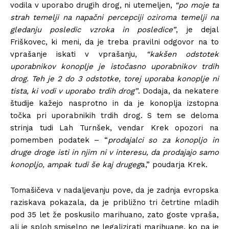
vodila v uporabo drugih drog, ni utemeljen,
“po moje ta
strah temelji na napačni percepciji oziroma temelji na
gledanju posledic vzroka in posledice”
, je dejal
Friškovec, ki meni, da je treba pravilni odgovor na to
vprašanje iskati v vprašanju,
“kakšen odstotek
uporabnikov konoplje je istočasno uporabnikov trdih
drog. Teh je 2 do 3 odstotke, torej uporaba konoplje ni
tista, ki vodi v uporabo trdih drog”
. Dodaja, da nekatere
študije kažejo nasprotno in da je konoplja izstopna
točka pri uporabnikih trdih drog. S tem se deloma
strinja tudi Lah Turnšek, vendar Krek opozori na
pomemben podatek – “
prodajalci so za konopljo in
druge droge isti in njim ni v interesu, da prodajajo samo
konopljo, ampak tudi še kaj drugeg
a,” poudarja Krek.
Tomašičeva v nadaljevanju pove, da je zadnja evropska
raziskava pokazala, da je približno tri četrtine mladih
pod 35 let že poskusilo marihuano, zato goste vpraša,
ali je sploh smiselno ne legalizirati marihuane, ko pa je