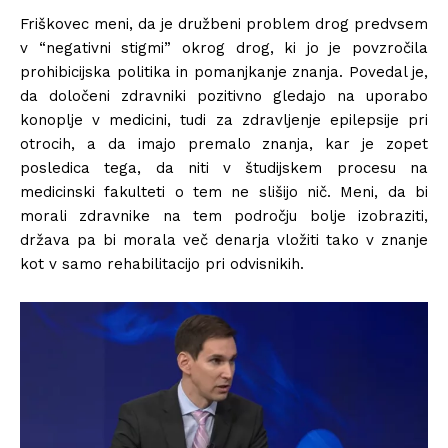
Friškovec meni, da je družbeni problem drog predvsem
v “negativni stigmi” okrog drog, ki jo je povzročila
prohibicijska politika in pomanjkanje znanja. Povedal je,
da določeni zdravniki pozitivno gledajo na uporabo
konoplje v medicini, tudi za zdravljenje epilepsije pri
otrocih, a da imajo premalo znanja, kar je zopet
posledica tega, da niti v študijskem procesu na
medicinski fakulteti o tem ne slišijo nič. Meni, da bi
morali zdravnike na tem področju bolje izobraziti,
država pa bi morala več denarja vložiti tako v znanje
kot v samo rehabilitacijo pri odvisnikih.