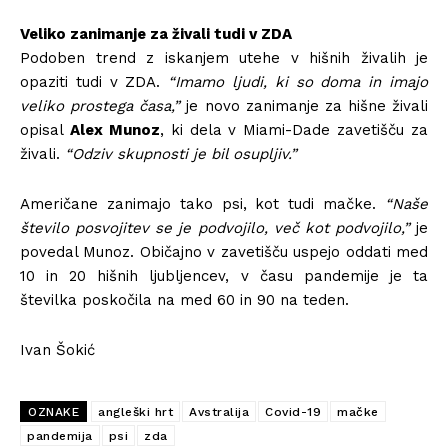
Veliko zanimanje za živali tudi v ZDA
Podoben trend z iskanjem utehe v hišnih živalih je
opaziti tudi v ZDA.
“Imamo ljudi, ki so doma in imajo
veliko prostega časa,”
je novo zanimanje za hišne živali
opisal
Alex Munoz
, ki dela v Miami-Dade zavetišču za
živali.
“Odziv skupnosti je bil osupljiv.”
Američane zanimajo tako psi, kot tudi mačke.
“Naše
število posvojitev se je podvojilo, več kot podvojilo,”
je
povedal Munoz. Običajno v zavetišču uspejo oddati med
10 in 20 hišnih ljubljencev, v času pandemije je ta
številka poskočila na med 60 in 90 na teden.
Ivan Šokić
OZNAKE
angleški hrt
Avstralija
Covid-19
mačke
pandemija
psi
zda