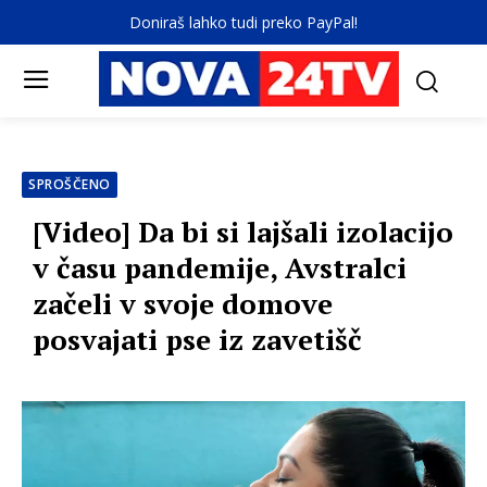
Doniraš lahko tudi preko PayPal!
SPROŠČENO
[Video] Da bi si lajšali izolacijo
v času pandemije, Avstralci
začeli v svoje domove
posvajati pse iz zavetišč