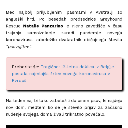
Med najbolj priljubljenimi pasmami v Avstraliji so
angleški hrti. Po besedah predsednice Greyhound
Rescue
Natalie Panzarino
je njeno zavetišče v času
trajanja samoizolacije zaradi pandemije novega
koronavirusa zabeležilo dvakratnik običajnega števila
“posvojitev”.
Preberite še:
Tragično: 12-letna deklica iz Belgije
postala najmlajša žrtev novega koronavirusa v
Evropi!
Na teden naj bi tako zabeležili do osem psov, ki najdejo
nov dom, medtem ko se je število prijav za začasno
nudenje svojega doma živali trikratno povečalo.