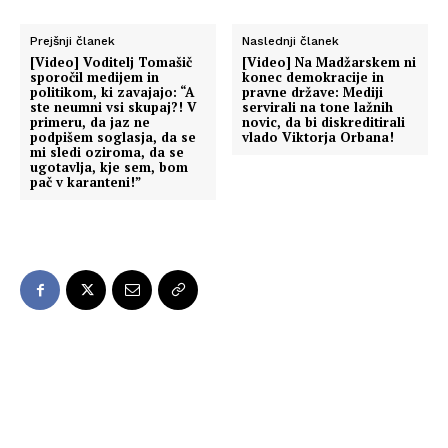
Prejšnji članek
Naslednji članek
[Video] Voditelj Tomašič
[Video] Na Madžarskem ni
sporočil medijem in
konec demokracije in
politikom, ki zavajajo: “A
pravne države: Mediji
ste neumni vsi skupaj?! V
servirali na tone lažnih
primeru, da jaz ne
novic, da bi diskreditirali
podpišem soglasja, da se
vlado Viktorja Orbana!
mi sledi oziroma, da se
ugotavlja, kje sem, bom
pač v karanteni!”