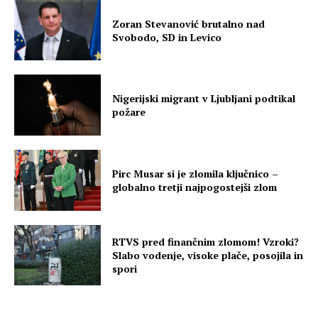
Zoran Stevanović brutalno nad
Svobodo, SD in Levico
Nigerijski migrant v Ljubljani podtikal
požare
Pirc Musar si je zlomila ključnico –
globalno tretji najpogostejši zlom
RTVS pred finančnim zlomom! Vzroki?
Slabo vodenje, visoke plače, posojila in
spori