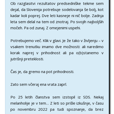
Ob razglasitvi rezultatov predsedniške tekme sem
dejal, da Slovenija potrebuje sodelovanja še bolj, kot
kadar koli poprej. Dve leti kasneje ni nič bolje. Zadnja
leta sem delal na tem od znotraj. Po svojih najboljših
močeh. Pa od zunaj. Z omejenimi uspehi.
Potrebujemo več. Klik v glavi. Je že tako v življenju – v
vsakem trenutku imamo dve možnosti: ali naredimo
korak naprej v prihodnost ali pa o(b)stanemo v
jutrišnji preteklosti.
Čas je, da gremo na pot prihodnosti.
Zato sem včeraj ena vrata zaprl.
Po 25 letih članstva sem izstopil iz SDS. Nekaj
melanholije je v tem… Z leti so prišle izkušnje, v času
po novembru 2022 pa tudi spoznanje, da brez