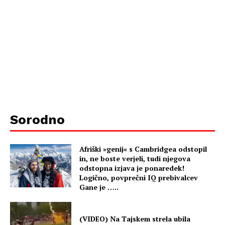
Sorodno
Afriški »genij« s Cambridgea odstopil
in, ne boste verjeli, tudi njegova
odstopna izjava je ponaredek!
Logično, povprečni IQ prebivalcev
Gane je …..
(VIDEO) Na Tajskem strela ubila