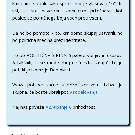
kampanji začutili, kako sproščeno je glasovati ‘ZA’. In
vsi, ki ste naveličani zamujenih priložnosti kot
posledice političnega boja vseh proti vsem.
Da ne bo pomote – to, kar bomo skupaj ustvarili, ne
bo politična sredina brez identitete.
To bo POLITIČNA ŠIRINA. S paleto vonjav in okusov.
A takšnih, ki se med seboj ne ‘nevtralizirajo’. To je
pot, ki jo izberejo Demokrati.
Vsaka pot se začne s prvim korakom. Lahko je
skupna, če boste ubrali pot
#sodelovanja
.
Naj nas poveže
#ZAupanje
v prihodnost.