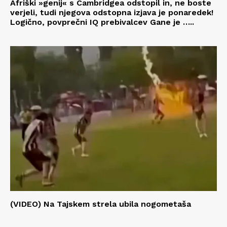
Afriški »genij« s Cambridgea odstopil in, ne boste
verjeli, tudi njegova odstopna izjava je ponaredek!
Logično, povprečni IQ prebivalcev Gane je …..
(VIDEO) Na Tajskem strela ubila nogometaša