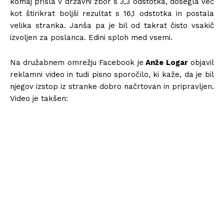
komaj prišla v državni zbor s 3,3 odstotka, dosegla več
kot štirikrat boljši rezultat s 16,1 odstotka in postala
velika stranka. Janša pa je bil od takrat čisto vsakič
izvoljen za poslanca. Edini sploh med vsemi.
Na družabnem omrežju Facebook je
Anže Logar
objavil
reklamni video in tudi pisno sporočilo, ki kaže, da je bil
njegov izstop iz stranke dobro načrtovan in pripravljen.
Video je takšen: