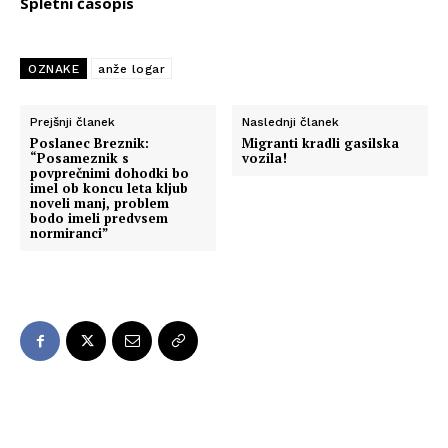
Spletni časopis
OZNAKE
anže logar
Prejšnji članek
Naslednji članek
Poslanec Breznik:
Migranti kradli gasilska
“Posameznik s
vozila!
povprečnimi dohodki bo
imel ob koncu leta kljub
noveli manj, problem
bodo imeli predvsem
normiranci”