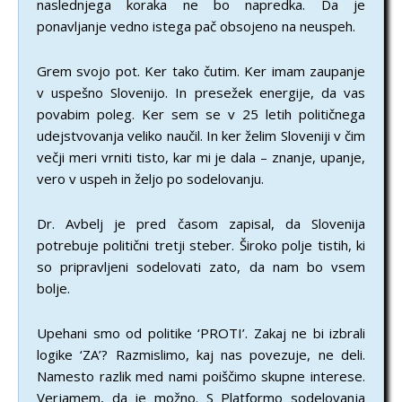
naslednjega koraka ne bo napredka. Da je
ponavljanje vedno istega pač obsojeno na neuspeh.
Grem svojo pot. Ker tako čutim. Ker imam zaupanje
v uspešno Slovenijo. In presežek energije, da vas
povabim poleg. Ker sem se v 25 letih političnega
udejstvovanja veliko naučil. In ker želim Sloveniji v čim
večji meri vrniti tisto, kar mi je dala – znanje, upanje,
vero v uspeh in željo po sodelovanju.
Dr. Avbelj je pred časom zapisal, da Slovenija
potrebuje politični tretji steber. Široko polje tistih, ki
so pripravljeni sodelovati zato, da nam bo vsem
bolje.
Upehani smo od politike ‘PROTI’. Zakaj ne bi izbrali
logike ‘ZA’? Razmislimo, kaj nas povezuje, ne deli.
Namesto razlik med nami poiščimo skupne interese.
Verjamem, da je možno. S Platformo sodelovanja