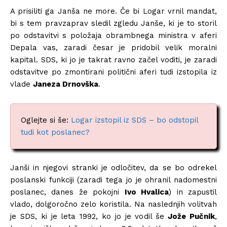
A prisiliti ga Janša ne more. Če bi Logar vrnil mandat,
bi s tem pravzaprav sledil zgledu Janše, ki je to storil
po odstavitvi s položaja obrambnega ministra v aferi
Depala vas, zaradi česar je pridobil velik moralni
kapital. SDS, ki jo je takrat ravno začel voditi, je zaradi
odstavitve po zmontirani politični aferi tudi izstopila iz
vlade
Janeza Drnovška
.
Oglejte si še:
Logar izstopil iz SDS – bo odstopil
tudi kot poslanec?
Janši in njegovi stranki je odločitev, da se bo odrekel
poslanski funkciji (zaradi tega jo je ohranil nadomestni
poslanec, danes že pokojni
Ivo Hvalica
) in zapustil
vlado, dolgoročno zelo koristila. Na naslednjih volitvah
je SDS, ki je leta 1992, ko jo je vodil še
Jože Pučnik
,