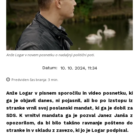
Anže Logar v novem posnetku o nadaljnji politični poti.
Datum:
10. 10. 2024, 11:34
Predviden čas branja:
3
min.
Anže Logar v pisnem sporočilu in video posnetku, ki
ga je objavil danes, ni pojasnil, ali bo po izstopu iz
stranke vrnil svoj poslanski mandat, ki ga je dobil za
SDS. K vrnitvi mandata ga je pozval Janez Janša z
opozorilom, da bi bilo takšno ravnanje pošteno do
stranke in v skladu z zavezo, ki jo je Logar podpisal.