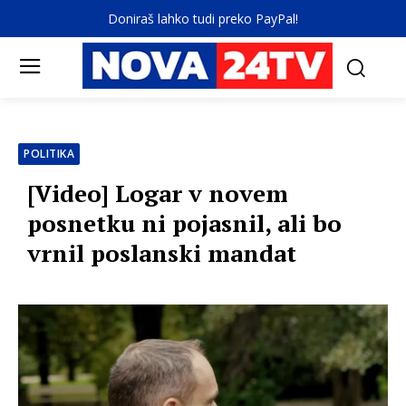
Doniraš lahko tudi preko PayPal!
POLITIKA
[Video] Logar v novem
posnetku ni pojasnil, ali bo
vrnil poslanski mandat