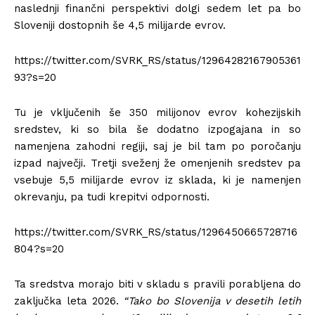
naslednji finančni perspektivi dolgi sedem let pa bo
Sloveniji dostopnih še 4,5 milijarde evrov.
https://twitter.com/SVRK_RS/status/12964282167905361
93?s=20
Tu je vključenih še 350 milijonov evrov kohezijskih
sredstev, ki so bila še dodatno izpogajana in so
namenjena zahodni regiji, saj je bil tam po poročanju
izpad največji. Tretji sveženj že omenjenih sredstev pa
vsebuje 5,5 milijarde evrov iz sklada, ki je namenjen
okrevanju, pa tudi krepitvi odpornosti.
https://twitter.com/SVRK_RS/status/1296450665728716
804?s=20
Ta sredstva morajo biti v skladu s pravili porabljena do
zaključka leta 2026.
“Tako bo Slovenija v desetih letih