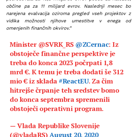
občine pa za 11 milijard evrov. Naslednji mesec bo
narejena evalvacija oziroma pregled vseh projektov z
vidika možnosti njihove umestitve v enega od
omenjenih finančnih okvirov.”
Minister @SVRK_RS
@ZCernac
: Iz
obstoječe finančne perspektive je
treba do konca 2023 počrpati 1,8
mrd €. K temu je treba dodati še 312
mio € iz sklada
#ReactEU
. Za čim
hitrejše črpanje teh sredstev bomo
do konca septembra spremenili
obstoječi operativni program.
— Vlada Republike Slovenije
(@vladaRS)
August 20, 2020