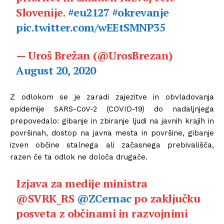
Slovenije.
#eu2127
#okrevanje
pic.twitter.com/wEEtSMNP35
— Uroš Brežan (@UrosBrezan)
August 20, 2020
Z odlokom se je zaradi zajezitve in obvladovanja
epidemije SARS-CoV-2 (COVID-19) do nadaljnjega
prepovedalo: gibanje in zbiranje ljudi na javnih krajih in
površinah, dostop na javna mesta in površine, gibanje
izven občine stalnega ali začasnega prebivališča,
razen če ta odlok ne določa drugače.
Izjava za medije ministra
@SVRK_RS
@ZCernac
po zaključku
posveta z občinami in razvojnimi