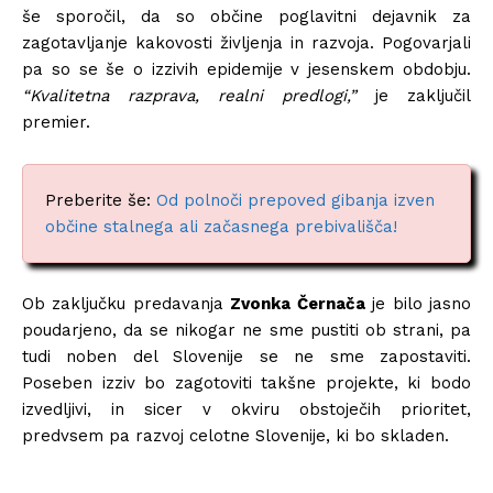
še sporočil, da so o
bčine poglavitni dejavnik za
zagotavljanje kakovosti življenja in razvoja. Pogovarjali
pa so se še o izzivih epidemije
v jesenskem obdobju.
“Kvalitetna razprava, realni predlogi,”
je zaključil
premier.
Preberite še:
Od polnoči prepoved gibanja izven
občine stalnega ali začasnega prebivališča!
Ob zaključku predavanja
Zvonka Černača
je bilo jasno
poudarjeno, da se nikogar ne sme pustiti ob strani, pa
tudi noben del Slovenije se ne sme zapostaviti.
Poseben izziv bo zagotoviti takšne projekte, ki bodo
izvedljivi, in sicer v okviru obstoječih prioritet,
predvsem pa razvoj celotne Slovenije, ki bo skladen.