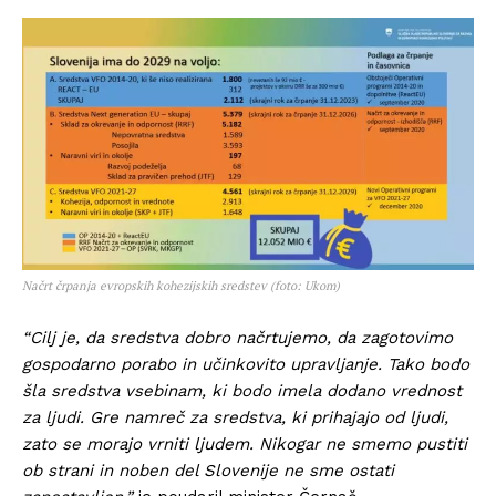
Načrt črpanja evropskih kohezijskih sredstev (foto: Ukom)
“Cilj je, da sredstva dobro načrtujemo, da zagotovimo
gospodarno porabo in učinkovito upravljanje. Tako bodo
šla sredstva vsebinam, ki bodo imela dodano vrednost
za ljudi. Gre namreč za sredstva, ki prihajajo od ljudi,
zato se morajo vrniti ljudem. Nikogar ne smemo pustiti
ob strani in noben del Slovenije ne sme ostati