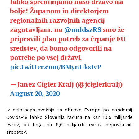
lahko spreminjamo našo državo na
bolje! Županom in direktorjem
regionalnih razvojnih agencij
zagotavljam: na
@mddszRS
smo že
pripravili plan potreb za črpanje EU
sredstev, da bomo odgovorili na
potrebe po vsej državi.
pic.twitter.com/BMynUksIvP
— Janez Cigler Kralj (@jciglerkralj)
August 20, 2020
Iz celotnega svežnja za obnovo Evrope po pandemiji
Covida-19 lahko Slovenija računa na kar 10,5 milijarde
evrov, od tega na 6,6 milijarde evrov nepovratnih
sredstev.