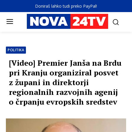
Doniraš lahko tudi preko PayPal!
POLITIKA
[Video] Premier Janša na Brdu
pri Kranju organiziral posvet
z župani in direktorji
regionalnih razvojnih agenij
o črpanju evropskih sredstev