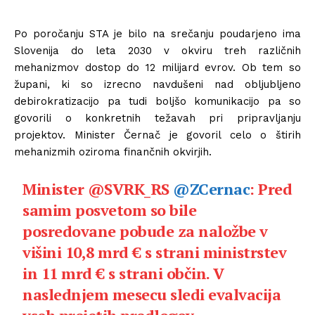
Po poročanju STA je bilo na srečanju poudarjeno ima
Slovenija do leta 2030 v okviru treh različnih
mehanizmov dostop do 12 milijard evrov. Ob tem so
župani, ki so izrecno navdušeni nad obljubljeno
debirokratizacijo pa tudi boljšo komunikacijo pa so
govorili o konkretnih težavah pri pripravljanju
projektov. Minister Černač je govoril celo o štirih
mehanizmih oziroma finančnih okvirjih.
Minister @SVRK_RS
@ZCernac
: Pred
samim posvetom so bile
posredovane pobude za naložbe v
višini 10,8 mrd € s strani ministrstev
in 11 mrd € s strani občin. V
naslednjem mesecu sledi evalvacija