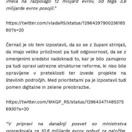
imela na razpolago 12 milijard evrov, od tega 3,6
milijarde evrov posojil.”
https://twitter.com/vladaRS/status/12964297900236185
60?s=20
Černač je ob tem izpostavil, da so se z župani strinjali,
da imajo veliko priložnost pa tudi odgovornost, da se z
omenjenimi sredstvi nadoknadi to, kar je bilo zamujeno
pa tudi opravi ustrezne strukturne reforme, ki niso bile
opravljene v preteklosti ter izvede projekte na
številnih področjih. Med prioritetami pa je izpostavil tudi
pomen digitalne in zelene preobrazbe.
https://twitter.com/MKGP_RS/status/129643471485375
6930?s=20
“V pripravi na današnji posvet so ministrstva
posredovala za 10,8 milijarde evrov pobud za naložbe,