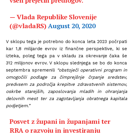
vseh prejetih predlogov.
— Vlada Republike Slovenije
(@vladaRS)
August 20, 2020
V sklopu tega je potrebno do konca leta 2023 počrpati
kar 1,8 milijarde evrov iz finančne perspektive, ki se
izteka, poleg tega pa v skladu za okrevanje čaka še
312 milijonov evrov. V sklopu slednjega se bo do konca
septembra spremenili
“obstoječi operativni program in
omogočili podlage za čimprejšnje črpanje sredstev,
predvsem za področja krepitve zdravstvenih sistemov,
oskrbe starejših, zaposlovanja mladih in ohranjanja
delovnih mest ter za zagotavljanja obratnega kapitala
podjetjem.”
Posvet z župani in županjami ter
RRA o razvoju in investiranju