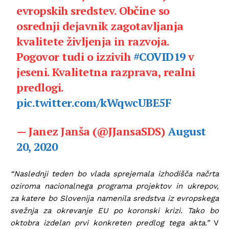
evropskih sredstev. Občine so
osrednji dejavnik zagotavljanja
kvalitete življenja in razvoja.
Pogovor tudi o izzivih
#COVID19
v
jeseni. Kvalitetna razprava, realni
predlogi.
pic.twitter.com/kWqwcUBE5F
— Janez Janša (@JJansaSDS)
August
20, 2020
“Naslednji teden bo vlada sprejemala izhodišča načrta
oziroma nacionalnega programa projektov in ukrepov,
za katere bo Slovenija namenila sredstva iz evropskega
svežnja za okrevanje EU po koronski krizi. Tako bo
oktobra izdelan prvi konkreten predlog tega akta.”
V