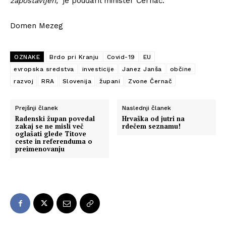
zapostavljen,”
je poudaril minister Černač.
Domen Mezeg
OZNAKE
Brdo pri Kranju
Covid-19
EU
evropska sredstva
investicije
Janez Janša
občine
razvoj
RRA
Slovenija
župani
Zvone Černač
Prejšnji članek
Naslednji članek
Radenski župan povedal
Hrvaška od jutri na
zakaj se ne misli več
rdečem seznamu!
oglašati glede Titove
ceste in referenduma o
preimenovanju