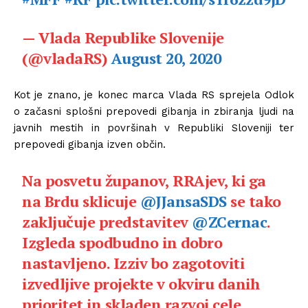
— Vlada Republike Slovenije
(@vladaRS)
August 20, 2020
Kot je znano, je konec marca Vlada RS sprejela Odlok
o začasni splošni prepovedi gibanja in zbiranja ljudi na
javnih mestih in površinah v Republiki Sloveniji ter
prepovedi gibanja izven občin.
Na posvetu županov, RRAjev, ki ga
na Brdu sklicuje
@JJansaSDS
se tako
zaključuje predstavitev
@ZCernac
.
Izgleda spodbudno in dobro
nastavljeno. Izziv bo zagotoviti
izvedljive projekte v okviru danih
prioritet in skladen razvoj cele