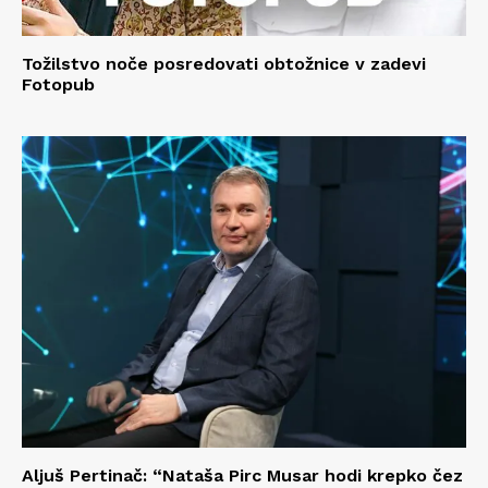
Tožilstvo noče posredovati obtožnice v zadevi
Fotopub
Aljuš Pertinač: “Nataša Pirc Musar hodi krepko čez