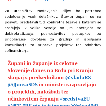
Za uresničitev zastavljenih ciljev bo potrebno
sodelovanje vseh deležnikov. Številni župani so na
posvetu predstavili tudi konkretne težave s katerimi se
srečujejo. V veliko veselje so jim obetajoča se
debirokratizacija, poenostavitev postopkov za
pridobivanje dovoljenj za gradnjo in izboljšana
komunikacija za pripravo projektov ter odobritev
sofinanciranja.
Župani in županje iz celotne
Slovenije danes na Brdu pri Kranju
skupaj s predsednikom
@vladaRS
@JJansaSDS
in ministri razpravljajo
o projektih, naložbah ter
učinkovitem črpanju
#sredstvaEU
#MFF
#RF
pic.twitter.com/sYr6zzd9jD