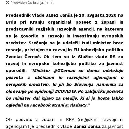
Predviden čas branja:
4
min.
Predsednik Vlade Janez Janša je 20. avgusta 2020 na
Brdu pri Kranju organiziral posvet z župani in
predstavniki regijskih razvojnih agencij, na katerem
se je govorilo o razvoju in investiranju evropskih
sredstev. Srečanja se je udeležil tudi minister brez
resorja, pristojen za razvoj in EU kohezijsko politiko
Zvonko Černač. Ob tem so iz Službe vlade RS za
razvoj in evropsko kohezijsko politiko za javnost
sporočili:
“
Minister
@ZCernac
se danes udeležuje
posveta z občinami in razvojnimi agencijami o
evropskih sredstvih, ki jih bo Slovenija
namenila za
okrevanje po epidemiji
#COVID19
.
Po zaključku posveta
bo minister dal izjavo za medije, ki si jo boste lahko
ogledali na Facebook strani
@vladaRS.”
Ob posvetu z župani in RRA (regijskimi razvojnimi
agencijami) je predsednik vlade
Janez Janša
za javnost