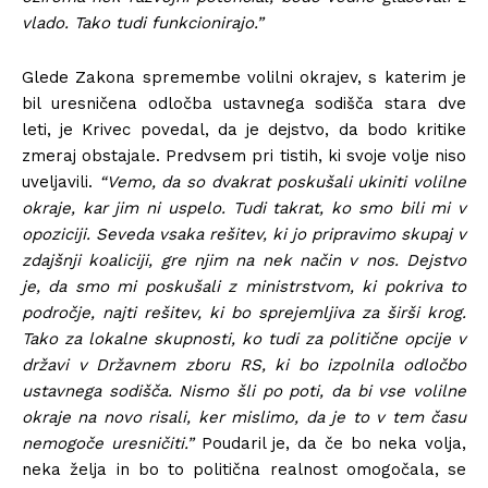
vlado. Tako tudi funkcionirajo.”
Glede Zakona spremembe volilni okrajev, s katerim je
bil uresničena odločba ustavnega sodišča stara dve
leti, je Krivec povedal, da je dejstvo, da bodo kritike
zmeraj obstajale. Predvsem pri tistih, ki svoje volje niso
uveljavili.
“Vemo, da so dvakrat poskušali ukiniti volilne
okraje, kar jim ni uspelo. Tudi takrat, ko smo bili mi v
opoziciji. Seveda vsaka rešitev, ki jo pripravimo skupaj v
zdajšnji koaliciji, gre njim na nek način v nos. Dejstvo
je, da smo mi poskušali z ministrstvom, ki pokriva to
področje, najti rešitev, ki bo sprejemljiva za širši krog.
Tako za lokalne skupnosti, ko tudi za politične opcije v
državi v Državnem zboru RS, ki bo izpolnila odločbo
ustavnega sodišča. Nismo šli po poti, da bi vse volilne
okraje na novo risali, ker mislimo, da je to v tem času
nemogoče uresničiti.”
Poudaril je, da če bo neka volja,
neka želja in bo to politična realnost omogočala, se