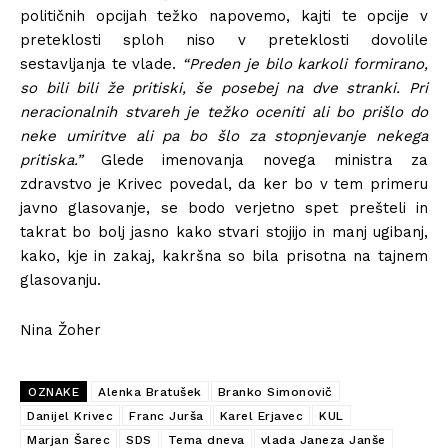
političnih opcijah težko napovemo, kajti te opcije v
preteklosti sploh niso v preteklosti dovolile
sestavljanja te vlade.
“Preden je bilo karkoli formirano,
so bili bili že pritiski, še posebej na dve stranki. Pri
neracionalnih stvareh je težko oceniti ali bo prišlo do
neke umiritve ali pa bo šlo za stopnjevanje nekega
pritiska.”
Glede imenovanja novega ministra za
zdravstvo je Krivec povedal, da ker bo v tem primeru
javno glasovanje, se bodo verjetno spet prešteli in
takrat bo bolj jasno kako stvari stojijo in manj ugibanj,
kako, kje in zakaj, kakršna so bila prisotna na tajnem
glasovanju.
Nina Žoher
OZNAKE
Alenka Bratušek
Branko Simonovič
Danijel Krivec
Franc Jurša
Karel Erjavec
KUL
Marjan Šarec
SDS
Tema dneva
vlada Janeza Janše