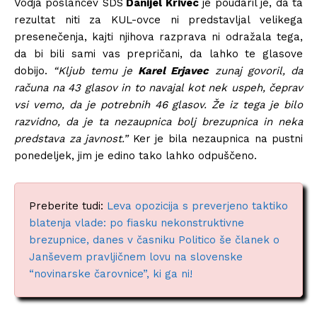
Vodja poslancev SDS
Danijel Krivec
je poudaril je, da ta
rezultat niti za KUL-ovce ni predstavljal velikega
presenečenja, kajti njihova razprava ni odražala tega,
da bi bili sami vas prepričani, da lahko te glasove
dobijo.
“Kljub temu je
Karel Erjavec
zunaj govoril, da
računa na 43 glasov in to navajal kot nek uspeh, čeprav
vsi vemo, da je potrebnih 46 glasov. Že iz tega je bilo
razvidno, da je ta nezaupnica bolj brezupnica in neka
predstava za javnost.”
Ker je bila nezaupnica na pustni
ponedeljek, jim je edino tako lahko odpuščeno.
Preberite tudi:
Leva opozicija s preverjeno taktiko
blatenja vlade: po fiasku nekonstruktivne
brezupnice, danes v časniku Politico še članek o
Janševem pravljičnem lovu na slovenske
“novinarske čarovnice”, ki ga ni!