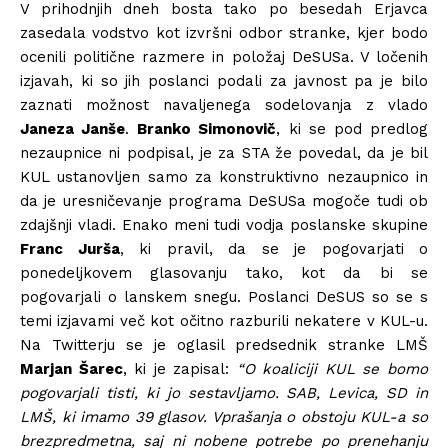
V prihodnjih dneh bosta tako po besedah Erjavca
zasedala vodstvo kot izvršni odbor stranke, kjer bodo
ocenili politične razmere in položaj DeSUSa. V ločenih
izjavah, ki so jih poslanci podali za javnost pa je bilo
zaznati možnost navaljenega sodelovanja z vlado
Janeza Janše
.
Branko Simonovič
, ki se pod predlog
nezaupnice ni podpisal, je za STA že povedal, da je bil
KUL ustanovljen samo za konstruktivno nezaupnico in
da je uresničevanje programa DeSUSa mogoče tudi ob
zdajšnji vladi. Enako meni tudi vodja poslanske skupine
Franc Jurša
, ki pravil, da se je pogovarjati o
ponedeljkovem glasovanju tako, kot da bi se
pogovarjali o lanskem snegu. Poslanci DeSUS so se s
temi izjavami več kot očitno razburili nekatere v KUL-u.
Na Twitterju se je oglasil predsednik stranke LMŠ
Marjan Šarec
, ki je zapisal:
“O koaliciji KUL se bomo
pogovarjali tisti, ki jo sestavljamo. SAB, Levica, SD in
LMŠ, ki imamo 39 glasov. Vprašanja o obstoju KUL-a so
brezpredmetna, saj ni nobene potrebe po prenehanju