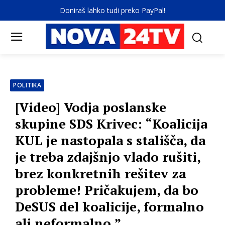
Doniraš lahko tudi preko PayPal!
POLITIKA
[Video] Vodja poslanske
skupine SDS Krivec: “Koalicija
KUL je nastopala s stališča, da
je treba zdajšnjo vlado rušiti,
brez konkretnih rešitev za
probleme! Pričakujem, da bo
DeSUS del koalicije, formalno
ali neformalno.”