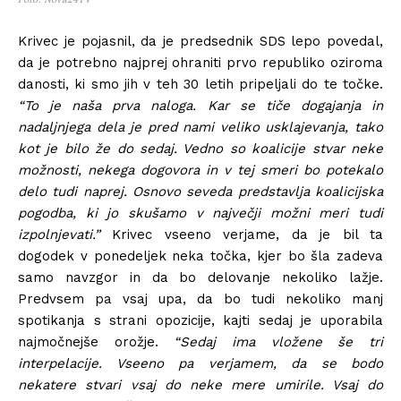
Krivec je pojasnil, da je predsednik SDS lepo povedal,
da je potrebno najprej ohraniti prvo republiko oziroma
danosti, ki smo jih v teh 30 letih pripeljali do te točke.
“To je naša prva naloga. Kar se tiče dogajanja in
nadaljnjega dela je pred nami veliko usklajevanja, tako
kot je bilo že do sedaj. Vedno so koalicije stvar neke
možnosti, nekega dogovora in v tej smeri bo potekalo
delo tudi naprej. Osnovo seveda predstavlja koalicijska
pogodba, ki jo skušamo v največji možni meri tudi
izpolnjevati.”
Krivec vseeno verjame, da je bil ta
dogodek v ponedeljek neka točka, kjer bo šla zadeva
samo navzgor in da bo delovanje nekoliko lažje.
Predvsem pa vsaj upa, da bo tudi nekoliko manj
spotikanja s strani opozicije, kajti sedaj je uporabila
najmočnejše orožje.
“Sedaj ima vložene še tri
interpelacije. Vseeno pa verjamem, da se bodo
nekatere stvari vsaj do neke mere umirile. Vsaj do