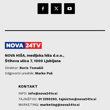
NOVA HIŠA, medijska hiša d.o.o.,
Štihova ulica 7, 1000 Ljubljana
Direktor:
Boris Tomašič
Odgovorni urednik:
Marko Puš
KONTAKT
INFO:
info@nova24tv.si
TAJNIŠTVO:
01 2355293,
tajnistvo@nova24tv.si
MARKETING:
marketing@nova24tv.si