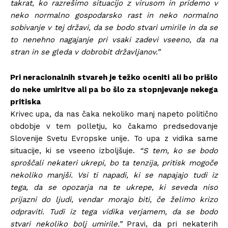
takrat, ko razrešimo situacijo z virusom in pridemo v
neko normalno gospodarsko rast in neko normalno
sobivanje v tej državi, da se bodo stvari umirile in da se
to nenehno nagajanje pri vsaki zadevi vseeno, da na
stran in se gleda v dobrobit državljanov.”
Pri neracionalnih stvareh je težko oceniti ali bo prišlo
do neke umiritve ali pa bo šlo za stopnjevanje nekega
pritiska
Krivec upa, da nas čaka nekoliko manj napeto politično
obdobje v tem polletju, ko čakamo predsedovanje
Slovenije Svetu Evropske unije. To upa z vidika same
situacije, ki se vseeno izboljšuje.
“S tem, ko se bodo
sproščali nekateri ukrepi, bo ta tenzija, pritisk mogoče
nekoliko manjši. Vsi ti napadi, ki se napajajo tudi iz
tega, da se opozarja na te ukrepe, ki seveda niso
prijazni do ljudi, vendar morajo biti, če želimo krizo
odpraviti. Tudi iz tega vidika verjamem, da se bodo
stvari nekoliko bolj umirile.”
Pravi, da pri nekaterih