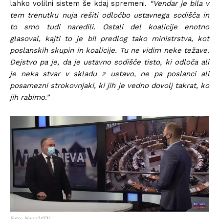
lahko volilni sistem še kdaj spremeni.
“Vendar je bila v
tem trenutku nuja rešiti odločbo ustavnega sodišča in
to smo tudi naredili. Ostali del koalicije enotno
glasoval, kajti to je bil predlog tako ministrstva, kot
poslanskih skupin in koalicije. Tu ne vidim neke težave.
Dejstvo pa je, da je ustavno sodišče tisto, ki odloča ali
je neka stvar v skladu z ustavo, ne pa poslanci ali
posamezni strokovnjaki, ki jih je vedno dovolj takrat, ko
jih rabimo.”
Foto: Nova24TV