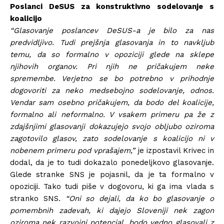
Poslanci DeSUS za konstruktivno sodelovanje s
koalicijo
“Glasovanje poslancev DeSUS-a je bilo za nas
predvidljivo. Tudi prejšnja glasovanja in to navkljub
temu, da so formalno v opoziciji glede na sklepe
njihovih organov. Pri njih ne pričakujem neke
spremembe. Verjetno se bo potrebno v prihodnje
dogovoriti za neko medsebojno sodelovanje, odnos.
Vendar sam osebno pričakujem, da bodo del koalicije,
formalno ali neformalno. V vsakem primeru pa že z
zdajšnjimi glasovanji dokazujejo svojo obljubo oziroma
zagotovilo glasov, zato sodelovanje s koalicijo ni v
nobenem primeru pod vprašajem,”
je izpostavil Krivec in
dodal, da je to tudi dokazalo ponedeljkovo glasovanje.
Glede stranke SNS je pojasnil, da je ta formalno v
opoziciji. Tako tudi piše v dogovoru, ki ga ima vlada s
stranko SNS.
“Oni so dejali, da ko bo glasovanje o
pomembnih zadevah, ki dajejo Sloveniji nek zagon
oziroma nek razvojni potencial, bodo vedno glasovali z