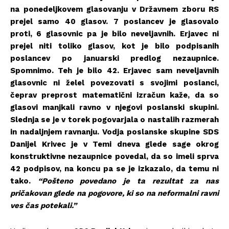
na ponedeljkovem glasovanju v Državnem zboru RS
prejel samo 40 glasov. 7 poslancev je glasovalo
proti, 6 glasovnic pa je bilo neveljavnih. Erjavec ni
prejel niti toliko glasov, kot je bilo podpisanih
poslancev po januarski predlog nezaupnice.
Spomnimo. Teh je bilo 42. Erjavec sam neveljavnih
glasovnic ni želel povezovati s svojimi poslanci,
čeprav preprost matematični izračun kaže, da so
glasovi manjkali ravno v njegovi poslanski skupini.
Slednja se je v torek pogovarjala o nastalih razmerah
in nadaljnjem ravnanju. Vodja poslanske skupine SDS
Danijel Krivec je v Temi dneva glede sage okrog
konstruktivne nezaupnice povedal, da so imeli sprva
42 podpisov, na koncu pa se je izkazalo, da temu ni
tako.
“Pošteno povedano je ta rezultat za nas
pričakovan glede na pogovore, ki so na neformalni ravni
ves čas potekali.”