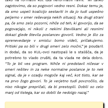
zagotovimo, da so pogovori vedno resni. Dokaz temu je,
da smo uspeli koalicijo sestaviti in da jo tudi uspešno
peljemo v smer reševanja nekih situacij. Na drugi strani
pa, če smo zelo pozorni, nihče od teh, ki govorijo, da se
pogovarjajo, ni nikoli z nekimi številkami ali resnimi
dokazi glede števila poslancev govoril. Vedno je šlo za
sprenevedanje v smislu: bomo videli, pričakujemo.
Pritiski pa so bili v drugi smeri zelo močni,”
je poudaril
in dodal, da so KUL-ovci nastopali le s stališča, da je
potrebno to vlado zrušiti, da ta vlada ne dela dobro.
“To je bil ves program. Nihče ni predstavil ničesar v
smeri rešitev in za neke normalne poslance je to nek
signal, da je v ozadju mogoče kaj več, kot tisto, kar se
na prvo žogo govori. To je verjetno tudi povzročilo, da
niso nikogar prepričali, da bi prestopili. Dobili so celo
manj od tistega, kar so dobili še nedolgo nazaj.”