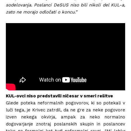
sodelovanja. Poslanci DeSUS niso bili nikoli del KUL-a,
zato ne morajo odločati o koncu.”
KUL-ovci niso predstavili ničesar v smeri rešitve
Glede poteka neformalnih pogovorov, ki so potekali v
luči tega, je Krivec zatrdil, da ne gre za neke pogovore
izven nekega okvirja, ampak za neko normalno
dogovarjanje znotraj poslanskih skupin in poslancev
tako na formalni kot tudi neformalni ravni.
“Mi lahko