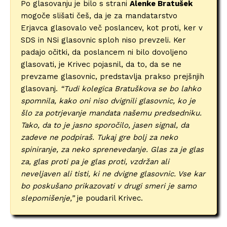
Po glasovanju je bilo s strani
Alenke Bratušek
mogoče slišati češ, da je za mandatarstvo
Erjavca glasovalo več poslancev, kot proti, ker v
SDS in NSi glasovnic sploh niso prevzeli. Ker
padajo očitki, da poslancem ni bilo dovoljeno
glasovati, je Krivec pojasnil, da to, da se ne
prevzame glasovnic, predstavlja prakso prejšnjih
glasovanj.
“Tudi kolegica Bratuškova se bo lahko
spomnila, kako oni niso dvignili glasovnic, ko je
šlo za potrjevanje mandata našemu predsedniku.
Tako, da to je jasno sporočilo, jasen signal, da
zadeve ne podpiraš. Tukaj gre bolj za neko
spiniranje, za neko sprenevedanje. Glas za je glas
za, glas proti pa je glas proti, vzdržan ali
neveljaven ali tisti, ki ne dvigne glasovnic. Vse kar
bo poskušano prikazovati v drugi smeri je samo
slepomišenje,”
je poudaril Krivec.