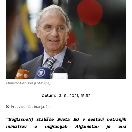
Minister Aleš Hojs (Foto: epa)
Datum:
3. 9. 2021, 15:52
Predviden čas branja:
2
min.
“
Soglasno(!) stališče Sveta
EU
v sestavi notranjih
ministrov o migracijah
Afganistan
je ena