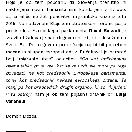
Hojs je ob tem poudaril, da Slovenija trenutno ni
naklonjena novim humanitarnim koridorjem v Evropo,
saj si nihče ne želi ponovitve migrantske krize iz leta
2015. Na nedavnem Blejskem strateškem forumu pa je
predsednik Evropskega parlamenta
David Sassoli
je
izrazil obžalovanje nad dogovorom, ki je bil dosežen na
Svetu EU. Po njegovem prepričanju naj bi bil potreben
močan in skupen evropski odziv. Pričakoval je namreč
bolj “migrantoljubno” odločitev.
“On kot individualna
oseba lahko pove vse, kar se mu zdi. Ne more pa tega
povedati, ne kot predsednik Evropskega parlamenta,
torej kot predsednik nekega evropskega organa, še
manj pa kot predsednik drugih organov, ki so vključeni
v ta ustroj,”
nam je ob tem pojasnil pravnik dr.
Luigi
Varanelli
.
Domen Mezeg