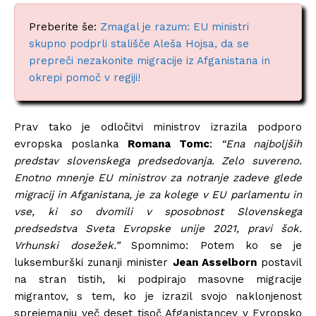
Preberite še:
Zmagal je razum: EU ministri
skupno podprli stališče Aleša Hojsa, da se
prepreči nezakonite migracije iz Afganistana in
okrepi pomoč v regiji!
Prav tako je odločitvi ministrov izrazila podporo
evropska poslanka
Romana Tomc
:
“Ena najboljših
predstav slovenskega predsedovanja. Zelo suvereno.
Enotno mnenje EU ministrov za notranje zadeve glede
migracij in Afganistana, je za kolege v EU parlamentu in
vse, ki so dvomili v sposobnost ⁦
Slovenskega
predsedstva Sveta Evropske unije 2021
, pravi šok.
Vrhunski dosežek⁩.”
Spomnimo: Potem ko se je
luksemburški zunanji minister
Jean Asselborn
postavil
na stran tistih, ki podpirajo masovne migracije
migrantov, s tem, ko je izrazil svojo naklonjenost
sprejemanju več deset tisoč Afganistancev v Evropsko