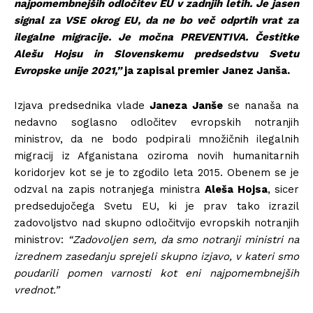
najpomembnejših odločitev EU v zadnjih letih. Je jasen
signal za VSE okrog EU, da ne bo več odprtih vrat za
ilegalne migracije. Je močna PREVENTIVA. Čestitke
Alešu Hojsu in
Slovenskemu predsedstvu Svetu
Evropske unije 2021,”
ja zapisal premier Janez Janša.
Izjava predsednika vlade
Janeza Janše
se nanaša na
nedavno soglasno odločitev evropskih notranjih
ministrov, da ne bodo podpirali množičnih ilegalnih
migracij iz Afganistana oziroma novih humanitarnih
koridorjev kot se je to zgodilo leta 2015. Obenem se je
odzval na zapis notranjega ministra
Aleša Hojsa
, sicer
predsedujočega Svetu EU, ki je prav tako izrazil
zadovoljstvo nad skupno odločitvijo evropskih notranjih
ministrov:
“Zadovoljen sem, da smo notranji ministri na
izrednem zasedanju sprejeli skupno izjavo, v kateri smo
poudarili pomen varnosti kot eni najpomembnejših
vrednot.”