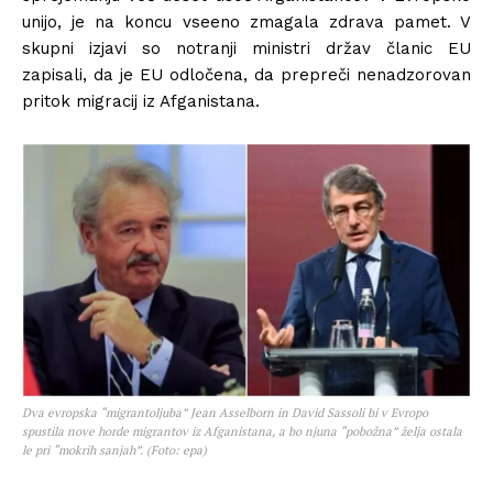
unijo, je na koncu vseeno zmagala zdrava pamet. V
skupni izjavi so notranji ministri držav članic EU
zapisali, da je EU odločena, da prepreči nenadzorovan
pritok migracij iz Afganistana.
Dva evropska “migrantoljuba” Jean Asselborn in David Sassoli bi v Evropo
spustila nove horde migrantov iz Afganistana, a bo njuna “pobožna” želja ostala
le pri “mokrih sanjah”. (Foto: epa)