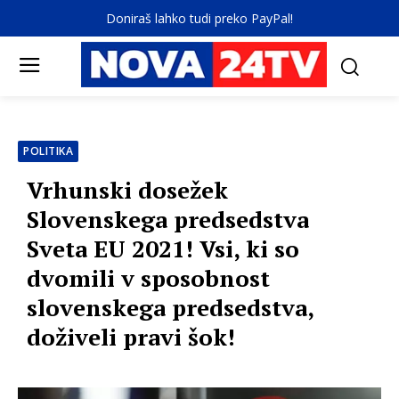
Doniraš lahko tudi preko PayPal!
POLITIKA
Vrhunski dosežek
Slovenskega predsedstva
Sveta EU 2021! Vsi, ki so
dvomili v sposobnost
slovenskega predsedstva,
doživeli pravi šok!