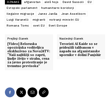
OZNAKE
afganistan
aleš hojs
David Sassoli
EU
Evropski parlament
humanitarni koridorji
Ilegalne migracije
Janez Janša
Jean Asselborn
Luigi Varanelli
migranti
notranji ministri EU
Romana Tomc
svet EU
Svet Evrope
Prejšnji članek
Naslednji članek
[Video] Beloruska
Teroristi Al Kaide so se
opozicijska voditeljica
pridružili talibanom v
ekskluzivno za Nova24TV:
napadu na afganistanske
“Naši najbližji so zaprti,
upornike v dolini Panjshir
ljudje živijo v strahu, cena
za javno protestiranje je
trenutno previsoka”