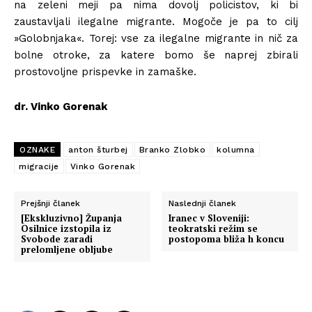
na zeleni meji pa nima dovolj policistov, ki bi
zaustavljali ilegalne migrante. Mogoče je pa to cilj
»Golobnjaka«. Torej: vse za ilegalne migrante in nič za
bolne otroke, za katere bomo še naprej zbirali
prostovoljne prispevke in zamaške.
dr. Vinko Gorenak
OZNAKE
anton šturbej
Branko Zlobko
kolumna
migracije
Vinko Gorenak
Prejšnji članek
Naslednji članek
[Ekskluzivno] Županja
Iranec v Sloveniji:
Osilnice izstopila iz
teokratski režim se
Svobode zaradi
postopoma bliža h koncu
prelomljene obljube