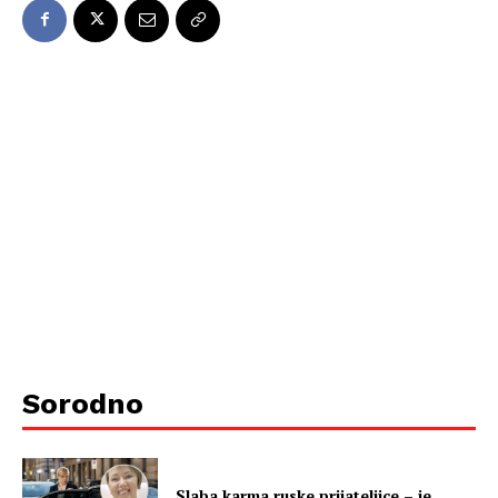
Sorodno
Slaba karma ruske prijateljice – je