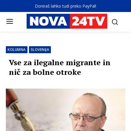
Doniraš lahko tudi preko PayPal!
KOLUMNA
SLOVENIJA
Vse za ilegalne migrante in
nič za bolne otroke