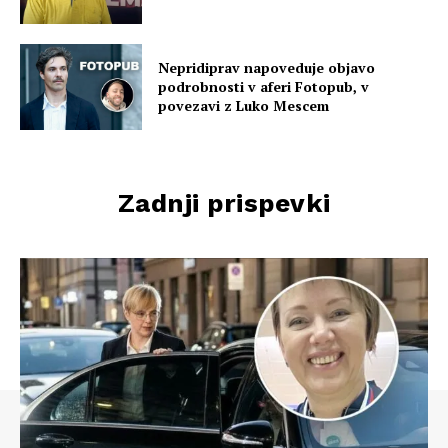
Nepridiprav napoveduje objavo
podrobnosti v aferi Fotopub, v
povezavi z Luko Mescem
Zadnji prispevki