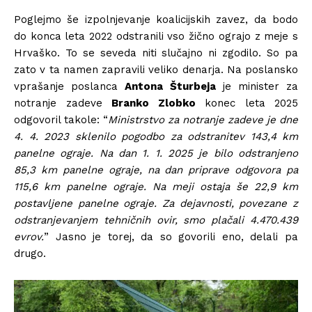
Poglejmo še izpolnjevanje koalicijskih zavez, da bodo
do konca leta 2022 odstranili vso žično ograjo z meje s
Hrvaško. To se seveda niti slučajno ni zgodilo. So pa
zato v ta namen zapravili veliko denarja. Na poslansko
vprašanje poslanca
Antona Šturbeja
je minister za
notranje zadeve
Branko Zlobko
konec leta 2025
odgovoril takole: “
Ministrstvo za notranje zadeve je dne
4. 4. 2023 sklenilo pogodbo za odstranitev 143,4 km
panelne ograje. Na dan 1. 1. 2025 je bilo odstranjeno
85,3 km panelne ograje, na dan priprave odgovora pa
115,6 km panelne ograje. Na meji ostaja še 22,9 km
postavljene panelne ograje. Za dejavnosti, povezane z
odstranjevanjem tehničnih ovir, smo plačali 4.470.439
evrov.
” Jasno je torej, da so govorili eno, delali pa
drugo.