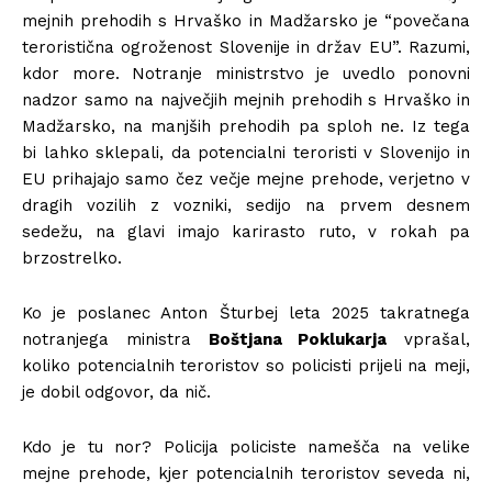
mejnih prehodih s Hrvaško in Madžarsko je “povečana
teroristična ogroženost Slovenije in držav EU”. Razumi,
kdor more. Notranje ministrstvo je uvedlo ponovni
nadzor samo na največjih mejnih prehodih s Hrvaško in
Madžarsko, na manjših prehodih pa sploh ne. Iz tega
bi lahko sklepali, da potencialni teroristi v Slovenijo in
EU prihajajo samo čez večje mejne prehode, verjetno v
dragih vozilih z vozniki, sedijo na prvem desnem
sedežu, na glavi imajo karirasto ruto, v rokah pa
brzostrelko.
Ko je poslanec Anton Šturbej leta 2025 takratnega
notranjega ministra
Boštjana Poklukarja
vprašal,
koliko potencialnih teroristov so policisti prijeli na meji,
je dobil odgovor, da nič.
Kdo je tu nor? Policija policiste namešča na velike
mejne prehode, kjer potencialnih teroristov seveda ni,