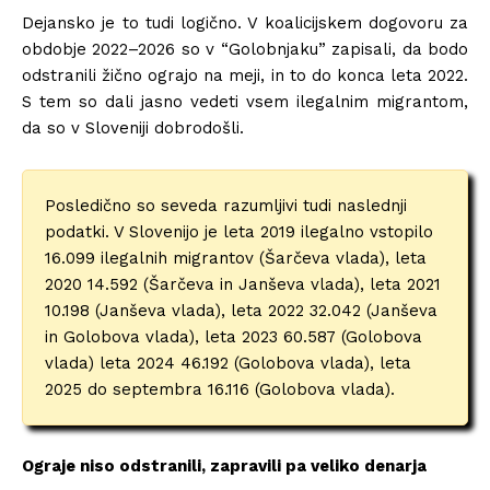
Dejansko je to tudi logično. V koalicijskem dogovoru za
obdobje 2022–2026 so v “Golobnjaku” zapisali, da bodo
odstranili žično ograjo na meji, in to do konca leta 2022.
S tem so dali jasno vedeti vsem ilegalnim migrantom,
da so v Sloveniji dobrodošli.
Posledično so seveda razumljivi tudi naslednji
podatki. V Slovenijo je leta 2019 ilegalno vstopilo
16.099 ilegalnih migrantov (Šarčeva vlada), leta
2020 14.592 (Šarčeva in Janševa vlada), leta 2021
10.198 (Janševa vlada), leta 2022 32.042 (Janševa
in Golobova vlada), leta 2023 60.587 (Golobova
vlada) leta 2024 46.192 (Golobova vlada), leta
2025 do septembra 16.116 (Golobova vlada).
Ograje niso odstranili, zapravili pa veliko denarja