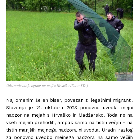
Odstranjevanje ograje na meji s Hrvaško (Foto: STA)
Naj omenim še en biser, povezan z ilegalnimi migranti.
Slovenija je 21. oktobra 2023 ponovno uvedla mejni
nadzor na mejah s Hrvaško in Madžarsko. Toda ne na
vseh mejnih prehodih, ampak samo na tistih večjih – na
tistih manjših mejnega nadzora ni uvedla. Uradni razlog
za ponovno uvedbo mejnega nadzora na samo večjih