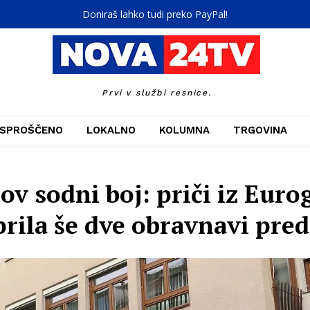
Doniraš lahko tudi preko PayPal!
Prvi v službi resnice.
SPROŠČENO
LOKALNO
KOLUMNA
TRGOVINA
 sodni boj: priči iz Euro
prila še dve obravnavi pre