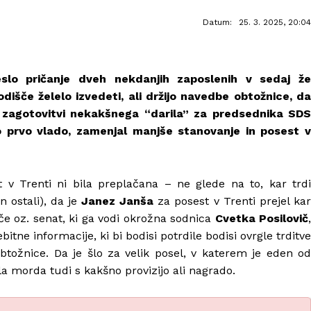
Datum:
25. 3. 2025, 20:04
eslo pričanje dveh nekdanjih zaposlenih v sedaj že
dišče želelo izvedeti, ali držijo navedbe obtožnice, da
i zagotovitvi nekakšnega “darila” za predsednika SDS
jo prvo vlado, zamenjal manjše stanovanje in posest v
t v Trenti ni bila preplačana – ne glede na to, kar trdi
 ostali), da je
Janez Janša
za posest v Trenti prejel ka
če oz. senat, ki ga vodi okrožna sodnica
Cvetka Posilovič
,
bitne informacije, ki bi bodisi potrdile bodisi ovrgle trditve
obtožnice. Da je šlo za velik posel, v katerem je eden od
la morda tudi s kakšno provizijo ali nagrado.