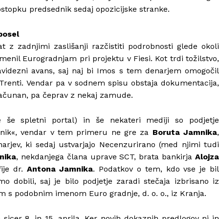
postopku predsednik sedaj opozicijske stranke.
posel
t z zadnjimi zaslišanji razčistiti podrobnosti glede okoli
enil Eurogradnjam pri projektu v Fiesi. Kot trdi tožilstvo,
 navidezni avans, saj naj bi Imos s tem denarjem omogočil
enti. Vendar pa v sodnem spisu obstaja dokumentacija,
bračunan, pa čeprav z nekaj zamude.
e še spletni portal) in še nekateri mediji so podjetje
mnik«, vendar v tem primeru ne gre za
Boruta Jamnika
narjev, ki sedaj ustvarjajo Necenzurirano (med njimi tudi
nika
, nekdanjega člana uprave SCT, brata bankirja
Alojz
fije dr.
Antona Jamnika
. Podatkov o tem, kdo vse je bil
o dobili, saj je bilo podjetje zaradi stečaja izbrisano iz
 s podobnim imenom Euro gradnje, d. o. o., iz Kranja.
n sicer 8. in 15. aprila. Ker novih dokaznih predlogov ni in