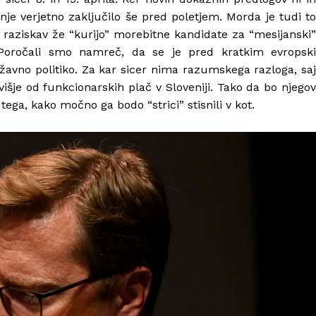
nje verjetno zaključilo še pred poletjem. Morda je tudi to
 raziskav že “kurijo” morebitne kandidate za “mesijanski”
Poročali smo namreč, da se je pred kratkim evropsk
ržavno politiko. Za kar sicer nima razumskega razloga, sa
je od funkcionarskih plač v Sloveniji. Tako da bo njegov
ega, kako močno ga bodo “strici” stisnili v kot.