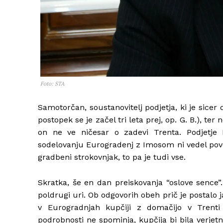
Foto: STA
Samotorčan, soustanovitelj podjetja, ki je sicer 
postopek se je začel tri leta prej, op. G. B.), te
on ne ve ničesar o zadevi Trenta. Podjetje 
sodelovanju Eurogradenj z Imosom ni vedel poved
gradbeni strokovnjak, to pa je tudi vse.
Skratka, še en dan preiskovanja “oslove sence”
poldrugi uri. Ob odgovorih obeh prič je postalo j
v Eurogradnjah kupčiji z domačijo v Trenti n
podrobnosti ne spominja, kupčija bi bila verjetn