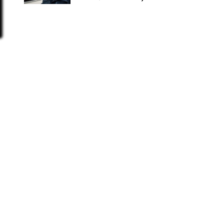
a
č
e
a