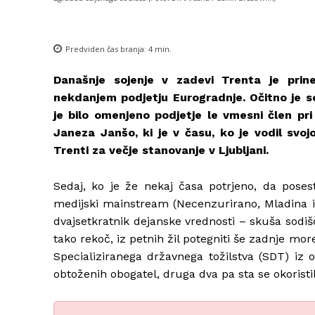
Predviden čas branja:
4
min.
Današnje sojenje v zadevi Trenta je prin
nekdanjem podjetju Eurogradnje. Očitno je so
je bilo omenjeno podjetje le vmesni člen pr
Janeza Janšo, ki je v času, ko je vodil svo
Trenti za večje stanovanje v Ljubljani.
Sedaj, ko je že nekaj časa potrjeno, da poses
medijski mainstream (Necenzurirano, Mladina in
dvajsetkratnik dejanske vrednosti – skuša sodiš
tako rekoč, iz petnih žil potegniti še zadnje more
Specializiranega državnega tožilstva (SDT) iz 
obtoženih obogatel, druga dva pa sta se okoristi