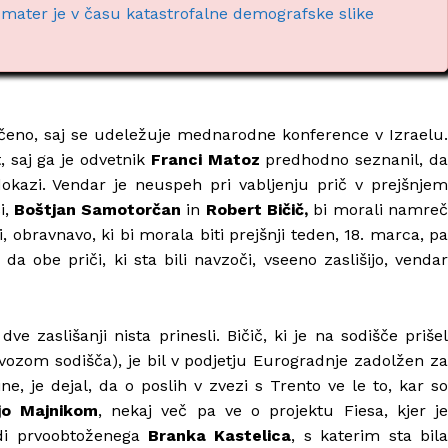
mater je v času katastrofalne demografske slike
ičeno, saj se udeležuje mednarodne konference v Izraelu.
, saj ga je odvetnik
Franci Matoz
predhodno seznanil, d
 dokazi. Vendar je neuspeh pri vabljenju prič v prejšnjem
i,
Boštjan Samotorčan
in
Robert Bičič,
bi morali namre
vi, obravnavo, ki bi morala biti prejšnji teden, 18. marca, pa
 da obe priči, ki sta bili navzoči, vseeno zaslišijo, vendar
e zaslišanji nista prinesli. Bičič, ki je na sodišče prišel
vozom sodišča), je bil v podjetju Eurogradnje zadolžen za
, je dejal, da o poslih v zvezi s Trento ve le to, kar so
jo Majnikom
, nekaj več pa ve o projektu Fiesa, kjer j
udi prvoobtoženega
Branka Kastelica
, s katerim sta bil