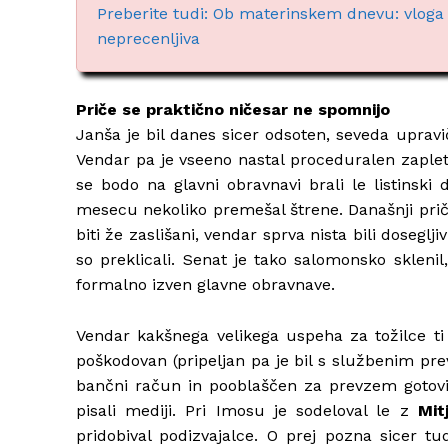
Preberite tudi: Ob materinskem dnevu: vloga 
neprecenljiva
Priče se praktično ničesar ne spomnijo
Janša je bil danes sicer odsoten, seveda uprav
Vendar pa je vseeno nastal proceduralen zaplet
se bodo na glavni obravnavi brali le listinski
mesecu nekoliko premešal štrene. Današnji prič
biti že zaslišani, vendar sprva nista bili doseglji
so preklicali. Senat je tako salomonsko sklenil,
formalno izven glavne obravnave.
Vendar kakšnega velikega uspeha za tožilce ti dv
poškodovan (pripeljan pa je bil s službenim pre
bančni račun in pooblaščen za prevzem gotovine
pisali mediji. Pri Imosu je sodeloval le z
Mit
pridobival podizvajalce. O prej pozna sicer t