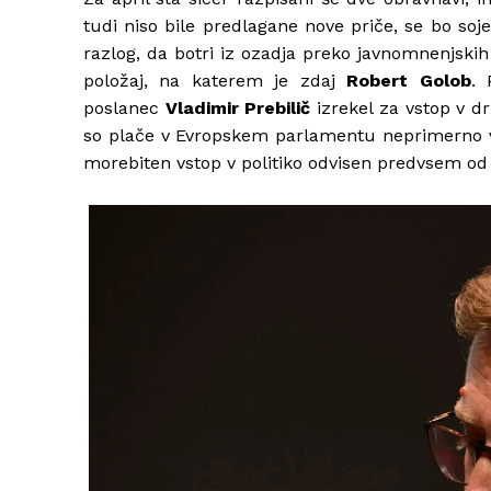
tudi niso bile predlagane nove priče, se bo soje
razlog, da botri iz ozadja preko javnomnenjskih
položaj, na katerem je zdaj
Robert Golob
. 
poslanec
Vladimir Prebilič
izrekel za vstop v d
so plače v Evropskem parlamentu neprimerno viš
morebiten vstop v politiko odvisen predvsem od t