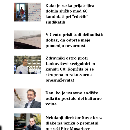
Kako je ruska prijateljica
dobila službo med 60
kandidati pri “rdečih”
sindikatih
V Ceuto prišli tudi džihadisti:
dokaz, da odprte meje
pomenijo nevarnost
Zdravniki ostro proti
Jankovićevi sežigalnici in
kanalu C0: Kopičila bi se
strupena in rakotvorna
onesnaževala!
r
Dan, ko je ustavno sodišče
odkrito postalo del kulturne
vojne
Nekdanji direktor Sove brez
dlake na jeziku o prometni
nesreči Pirc Musarjeve