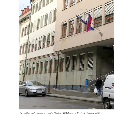
Zgradba celjskega sodišča (Foto: STA/Vesna Pušnik Brezovnik)