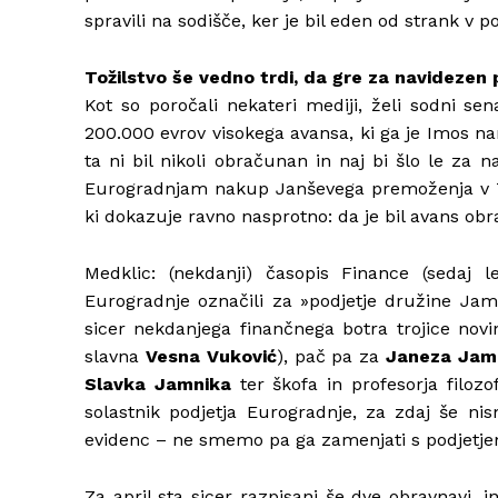
spravili na sodišče, ker je bil eden od strank v 
Tožilstvo še vedno trdi, da gre za navidezen 
Kot so poročali nekateri mediji, želi sodni sena
200.000 evrov visokega avansa, ki ga je Imos nam
ta ni bil nikoli obračunan in naj bi šlo le za
Eurogradnjam nakup Janševega premoženja v Tr
ki dokazuje ravno nasprotno: da je bil avans o
Medklic: (nekdanji) časopis Finance (sedaj l
Eurogradnje označili za »podjetje družine Ja
sicer nekdanjega finančnega botra trojice novi
slavna
Vesna Vuković
), pač pa za
Janeza Jam
Slavka Jamnika
ter škofa in profesorja filozo
solastnik podjetja Eurogradnje, za zdaj še nism
evidenc – ne smemo pa ga zamenjati s podjetjem
Za april sta sicer razpisani še dve obravnavi, i