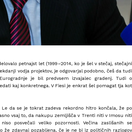
delovalo petnajst let (1999
–
2014, ko je šel v stečaj, stečajn
r nekdanji vodja projektov, je odgovarjal podobno, češ da tudi
Eurogradnje je bil predvsem izvajalec gradenj. Tudi o
ati kaj konkretnega. V Fiesi je enkrat šel pomagat tja kot
. Le da se je tokrat zadeva rekordno hitro končala, že po
asno vsaj to, da nakupu zemljišča v Trenti niti v Imosu niti
iso posvečali veliko pozornosti. Večina zaslišanih se
o že zdavnaj pozabljena, če je ne bi iz političnih razlogov