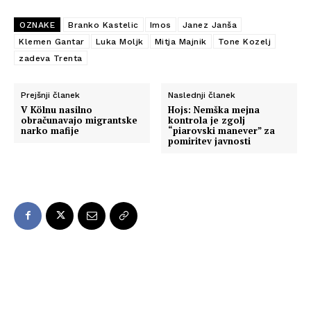
OZNAKE
Branko Kastelic
Imos
Janez Janša
Klemen Gantar
Luka Moljk
Mitja Majnik
Tone Kozelj
zadeva Trenta
Prejšnji članek
Naslednji članek
V Kölnu nasilno
Hojs: Nemška mejna
obračunavajo migrantske
kontrola je zgolj
narko mafije
“piarovski manever” za
pomiritev javnosti