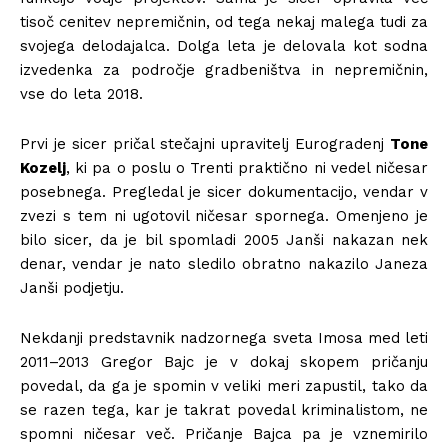
tisoč cenitev nepremičnin, od tega nekaj malega tudi za
svojega delodajalca. Dolga leta je delovala kot sodna
izvedenka za področje gradbeništva in nepremičnin,
vse do leta 2018.
Prvi je sicer pričal stečajni upravitelj Eurogradenj
Tone
Kozelj
, ki pa o poslu o Trenti praktično ni vedel ničesar
posebnega. Pregledal je sicer dokumentacijo, vendar v
zvezi s tem ni ugotovil ničesar spornega. Omenjeno je
bilo sicer, da je bil spomladi 2005 Janši nakazan nek
denar, vendar je nato sledilo obratno nakazilo Janeza
Janši podjetju.
Nekdanji predstavnik nadzornega sveta Imosa med leti
2011–2013 Gregor Bajc je v dokaj skopem pričanju
povedal, da ga je spomin v veliki meri zapustil, tako da
se razen tega, kar je takrat povedal kriminalistom, ne
spomni ničesar več. Pričanje Bajca pa je vznemirilo