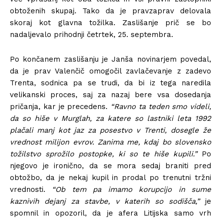
obtoženih skupaj. Tako da je pravzaprav delovala
skoraj kot glavna tožilka. Zaslišanje prič se bo
nadaljevalo prihodnji četrtek, 25. septembra.
Po končanem zaslišanju je Janša novinarjem povedal,
da je prav Valenčič omogočil zavlačevanje z zadevo
Trenta, sodnica pa se trudi, da bi iz tega naredila
velikanski proces, saj za nazaj bere vsa dosedanja
pričanja, kar je precedens.
“Ravno ta teden smo videli,
da so hiše v Murglah, za katere so lastniki leta 1992
plačali manj kot jaz za posestvo v Trenti, dosegle že
vrednost milijon evrov. Zanima me, kdaj bo slovensko
tožilstvo sprožilo postopke, ki so te hiše kupili.”
Po
njegovo je ironično, da se mora sedaj braniti pred
obtožbo, da je nekaj kupil in prodal po trenutni tržni
vrednosti.
“Ob tem pa imamo korupcijo in sume
kaznivih dejanj za stavbe, v katerih so sodišča,”
je
spomnil in opozoril, da je afera Litijska samo vrh