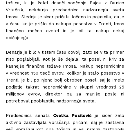
tožilca, ki je želel doseči soočenje Bajca z Danico
Vrtačnik, nekdanjo predsednico nadzornega sveta
Imosa. Slednja je sicer pričala ločeno in pojasnila, da je
v času, ko je prišlo do nakupa posestva v Trenti, Imos
finančno močno cvetel in je bil ta nakup nekaj
običajnega.
Denarja je bilo v tistem času dovolj, zato se v ta primer
niso poglabljali. Kot je še dejala, ta posel ni kriv za
kasnejše finančne težave Imosa. Nakup nepremičnine
v vrednosti 150 tisoč evrov, kolikor je stalo posestvo v
Trenti, je bil po njeno bolj obroben posel, saj je imelo
podjetje takrat nepremičnine v skupni vrednosti 25
milijonov evrov, direktor pa za manjše posle ni
potreboval pooblastila nadzornega sveta.
Predsednica senata
Cvetka Posilovič
je sicer zelo
aktivno zastavljala vprašanja pričam, saj je zastavila
več vprašanj kot oba tožilca in vsi pravni zastopniki