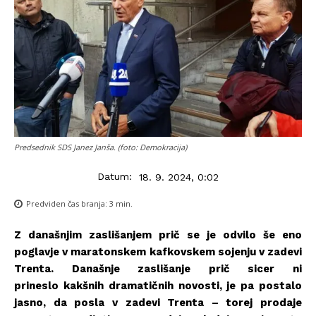
Predsednik SDS Janez Janša. (foto: Demokracija)
Datum:
18. 9. 2024, 0:02
Predviden čas branja:
3
min.
Z današnjim zaslišanjem prič se je odvilo še eno
poglavje v maratonskem kafkovskem sojenju v zadevi
Trenta. Današnje zaslišanje prič sicer ni
prineslo kakšnih dramatičnih novosti, je pa postalo
jasno, da posla v zadevi Trenta – torej prodaje