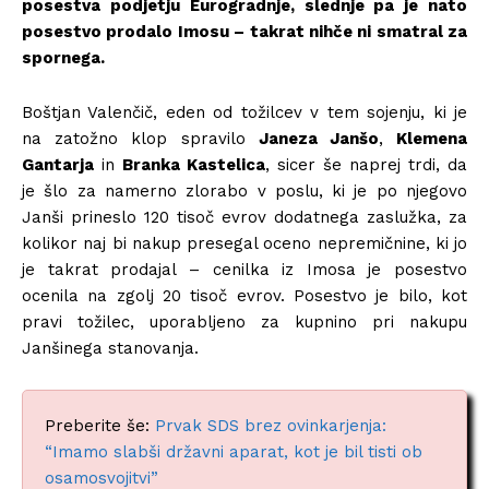
posestva podjetju Eurogradnje, slednje pa je nato
posestvo prodalo Imosu – takrat nihče ni smatral za
spornega.
Boštjan Valenčič, eden od tožilcev v tem sojenju, ki je
na zatožno klop spravilo
Janeza Janšo
,
Klemena
Gantarja
in
Branka Kastelica
, sicer še naprej trdi, da
je šlo za namerno zlorabo v poslu, ki je po njegovo
Janši prineslo 120 tisoč evrov dodatnega zaslužka, za
kolikor naj bi nakup presegal oceno nepremičnine, ki jo
je takrat prodajal – cenilka iz Imosa je posestvo
ocenila na zgolj 20 tisoč evrov. Posestvo je bilo, kot
pravi tožilec, uporabljeno za kupnino pri nakupu
Janšinega stanovanja.
Preberite še:
Prvak SDS brez ovinkarjenja:
“Imamo slabši državni aparat, kot je bil tisti ob
osamosvojitvi”