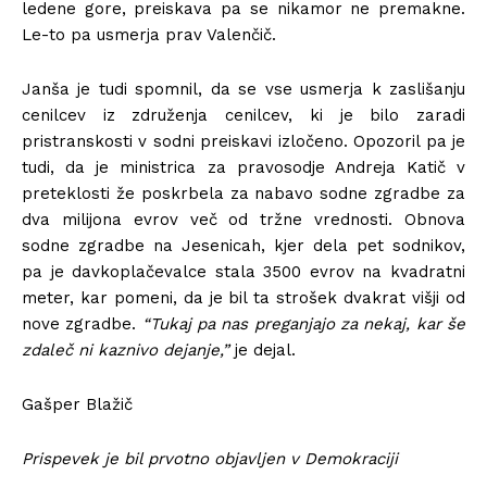
ledene gore, preiskava pa se nikamor ne premakne.
Le-to pa usmerja prav Valenčič.
Janša je tudi spomnil, da se vse usmerja k zaslišanju
cenilcev iz združenja cenilcev, ki je bilo zaradi
pristranskosti v sodni preiskavi izločeno. Opozoril pa je
tudi, da je ministrica za pravosodje Andreja Katič v
preteklosti že poskrbela za nabavo sodne zgradbe za
dva milijona evrov več od tržne vrednosti. Obnova
sodne zgradbe na Jesenicah, kjer dela pet sodnikov,
pa je davkoplačevalce stala 3500 evrov na kvadratni
meter, kar pomeni, da je bil ta strošek dvakrat višji od
nove zgradbe.
“Tukaj pa nas preganjajo za nekaj, kar še
zdaleč ni kaznivo dejanje,”
je dejal.
Gašper Blažič
Prispevek je bil prvotno objavljen v Demokraciji