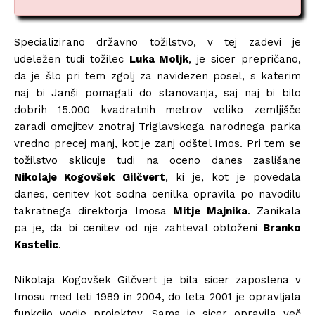
Specializirano državno tožilstvo, v tej zadevi je
udeležen tudi tožilec
Luka Moljk
, je sicer prepričano,
da je šlo pri tem zgolj za navidezen posel, s katerim
naj bi Janši pomagali do stanovanja, saj naj bi bilo
dobrih 15.000 kvadratnih metrov veliko zemljišče
zaradi omejitev znotraj Triglavskega narodnega parka
vredno precej manj, kot je zanj odštel Imos. Pri tem se
tožilstvo sklicuje tudi na oceno danes zaslišane
Nikolaje Kogovšek Gilčvert
, ki je, kot je povedala
danes, cenitev kot sodna cenilka opravila po navodilu
takratnega direktorja Imosa
Mitje Majnika
. Zanikala
pa je, da bi cenitev od nje zahteval obtoženi
Branko
Kastelic
.
Nikolaja Kogovšek Gilčvert je bila sicer zaposlena v
Imosu med leti 1989 in 2004, do leta 2001 je opravljala
funkcijo vodje projektov. Sama je sicer opravila več