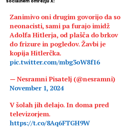
socialnem omrežju X:
Zanimivo oni drugim govorijo da so
neonacisti, sami pa furajo imidž
Adolfa Hitlerja, od plašča do brkov
do frizure in pogledov. Žavbi je
kopija Hitlerčka.
pic.twitter.com/mbg3oW8f16
— Nesramni Pisatelj (@nesramni)
November 1, 2024
V šolah jih delajo. In doma pred
televizorjem.
https://t.co/8Aq6FTGH9W