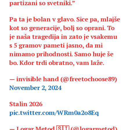
partizani so svetniki.”
Pa ta je bolan v glavo. Sice pa, mlajše
kot so generacije, bolj so oprani. To
je naša tragedija in zato je vsakemu
s 5 gramov pameti jasno, da mi
nimamo prihodnosti. Samo huje še
bo. Kdor trdi obratno, vam laže.
— invisible hand (@freetochoose89)
November 2, 2024
Stalin 2026
pic.twitter.com/WRm0a2o8Eq
— Logar Metod 🇸🇮 (@logarmetod)