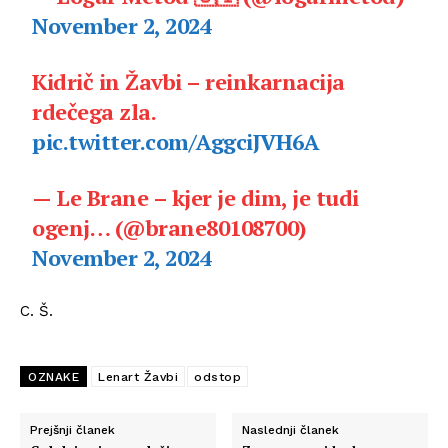
November 2, 2024
Kidrič in Žavbi – reinkarnacija
rdečega zla.
pic.twitter.com/AggciJVH6A
— Le Brane – kjer je dim, je tudi
ogenj… (@brane80108700)
November 2, 2024
C. Š.
OZNAKE
Lenart Žavbi
odstop
Prejšnji članek
Naslednji članek