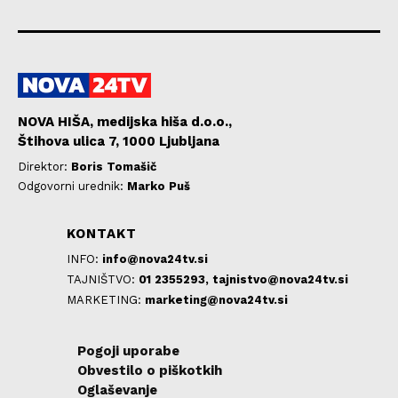
NOVA HIŠA, medijska hiša d.o.o.,
Štihova ulica 7, 1000 Ljubljana
Direktor:
Boris Tomašič
Odgovorni urednik:
Marko Puš
KONTAKT
INFO:
info@nova24tv.si
TAJNIŠTVO:
01 2355293,
tajnistvo@nova24tv.si
MARKETING:
marketing@nova24tv.si
Pogoji uporabe
Obvestilo o piškotkih
Oglaševanje