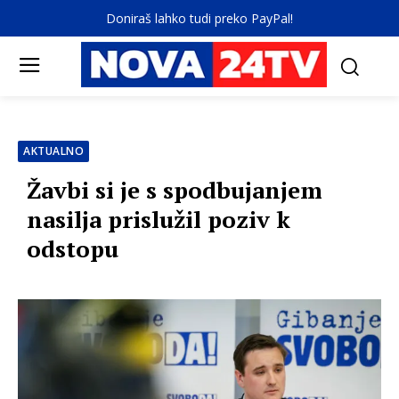
Doniraš lahko tudi preko PayPal!
AKTUALNO
Žavbi si je s spodbujanjem
nasilja prislužil poziv k
odstopu