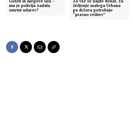
Golob in njegove laži –
Za vse se najde denar, za
mu je policija zadala
življenje malega Urbana
smrtni udarec?
pa država potrebuje
“pravno rešitev”