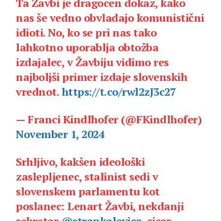
Ta Žavbi je dragocen dokaz, kako
nas še vedno obvladajo komunistični
idioti. No, ko se pri nas tako
lahkotno uporablja obtožba
izdajalec, v Žavbiju vidimo res
najboljši primer izdaje slovenskih
vrednot.
https://t.co/rwl2zJ3c27
— Franci Kindlhofer (@FKindlhofer)
November 1, 2024
Srhljivo, kakšen ideološki
zaslepljenec, stalinist sedi v
slovenskem parlamentu kot
poslanec: Lenart Žavbi, nekdanji
sekretar
@strankalevica
, sicer