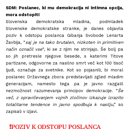
SDM: Poslanec, ki mu demokracija ni intimna opcija,
mora odstopiti
Slovenska demokratska mladina, podmladek
Slovenske demokratske stranke, je danes objavila
poziv k odstopu poslanca Gibanja Svobode Lenarta
Žavbija, “
saj je na tako brutalen, nizkoten in primitiven
način označil vse
“, ki se z njim ne strinjajo. Še bolj pa
so jih pretresle njegove besede, s katerimi Titove
partizane, odgovorne za nasilno smrt več kot 100 tisoč
ljudi, označuje za svetnike. Kot so pojasnili, bi moral
poslanec Državnega zbora predstavljati zgled mladim
generacijam, namesto tega pa je javno razgalil
nezmožnost razumevanja principov demokracije. “
Še
več, z opravičevanjem vojnih zločinov izkazuje izrazito
totalitarne tendence in javno spodbuja k nasilju
,” so
zapisali v izjavi.
❗️POZIV K ODSTOPU POSLANCA