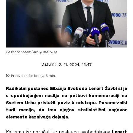
Poslanec Lenart Žavbi (Foto: STA)
Datum:
2. 11. 2024, 15:47
Predviden čas branja:
3
min.
Radikalni poslanec Gibanja Svoboda Lenart Žavbi si je
s spodbujanjem nasilja na petkovi komemoraciji na
Svetem Urhu prislužil poziv k odstopu. Posamezniki
tudi menijo, da ima njegov stalinistični nagovor
elemente kaznivega dejanja.
Kot smo že poročali, je poslanec svobodnjakov
Lenart