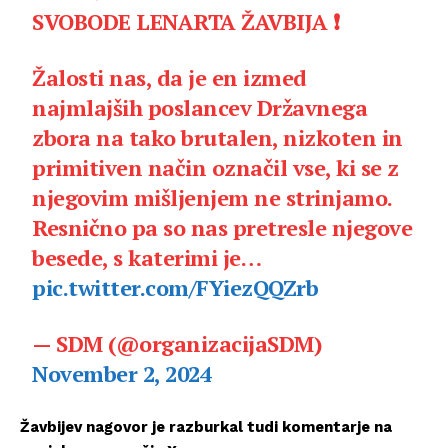
SVOBODE LENARTA ŽAVBIJA ❗️
Žalosti nas, da je en izmed
najmlajših poslancev Državnega
zbora na tako brutalen, nizkoten in
primitiven način označil vse, ki se z
njegovim mišljenjem ne strinjamo.
Resnično pa so nas pretresle njegove
besede, s katerimi je…
pic.twitter.com/FYiezQQZrb
— SDM (@organizacijaSDM)
November 2, 2024
Žavbijev nagovor je razburkal tudi komentarje na