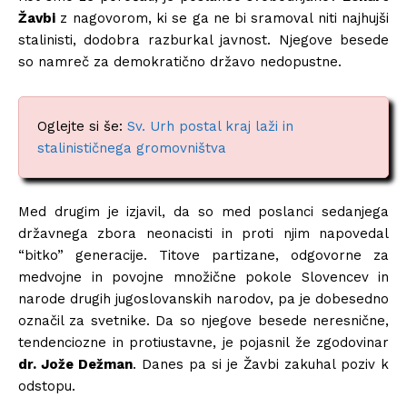
Žavbi
z nagovorom, ki se ga ne bi sramoval niti najhujši
stalinisti, dodobra razburkal javnost. Njegove besede
so namreč za demokratično državo nedopustne.
Oglejte si še:
Sv. Urh postal kraj laži in
stalinističnega gromovništva
Med drugim je izjavil, da so med poslanci sedanjega
državnega zbora neonacisti in proti njim napovedal
“bitko” generacije. Titove partizane, odgovorne za
medvojne in povojne množične pokole Slovencev in
narode drugih jugoslovanskih narodov, pa je dobesedno
označil za svetnike. Da so njegove besede neresnične,
tendenciozne in protiustavne, je pojasnil že zgodovinar
dr. Jože Dežman
. Danes pa si je Žavbi zakuhal poziv k
odstopu.