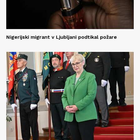
Nigerijski migrant v Ljubljani podtikal požare