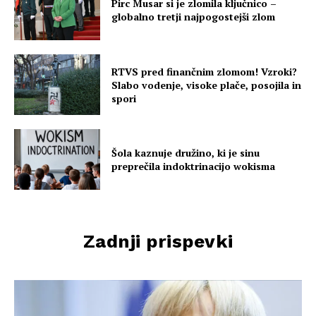
Pirc Musar si je zlomila ključnico –
globalno tretji najpogostejši zlom
RTVS pred finančnim zlomom! Vzroki?
Slabo vodenje, visoke plače, posojila in
spori
Šola kaznuje družino, ki je sinu
preprečila indoktrinacijo wokisma
Zadnji prispevki