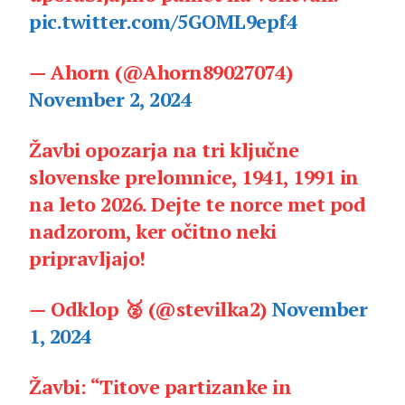
pic.twitter.com/5GOML9epf4
— Ahorn (@Ahorn89027074)
November 2, 2024
Žavbi opozarja na tri ključne
slovenske prelomnice, 1941, 1991 in
na leto 2026. Dejte te norce met pod
nadzorom, ker očitno neki
pripravljajo!
— Odklop 🥈 (@stevilka2)
November
1, 2024
Žavbi: “Titove partizanke in