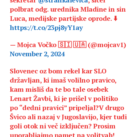
polbrat odg. urednika Mladine in sin
Luca, medijske partijske oprode. ⬇️
https://t.co/23pj8yY1ay
— Mojca Vočko 🇸🇮 🇺🇦 (@mojcav1)
November 2, 2024
Slovenec oz bom rekel kar SLO
državljan, ki imaš volilno pravico,
kam misliš da te bo tale osebek
Lenart Žavbi, ki je prišel v politiko
po “dedni pravici” pripeljal?V drugo
Švico ali nazaj v Jugoslavijo, kjer tudi
goli otok ni več izključen? Prosim
uporabljajmo pamet na volitvah!