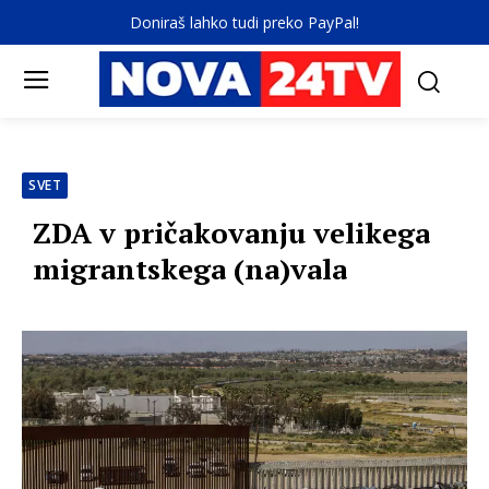
Doniraš lahko tudi preko PayPal!
SVET
ZDA v pričakovanju velikega
migrantskega (na)vala