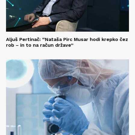
Aljuš Pertinač: “Nataša Pirc Musar hodi krepko čez
rob – in to na račun države”