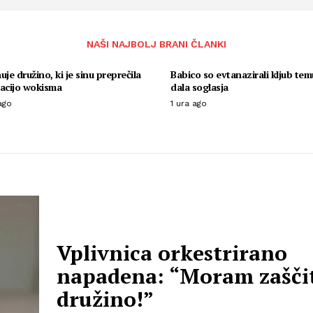
NAŠI NAJBOLJ BRANI ČLANKI
uje družino, ki je sinu preprečila
Babico so evtanazirali kljub tem
nacijo wokisma
dala soglasja
ago
1 ura ago
Vplivnica orkestrirano
napadena: “Moram zaščit
družino!”