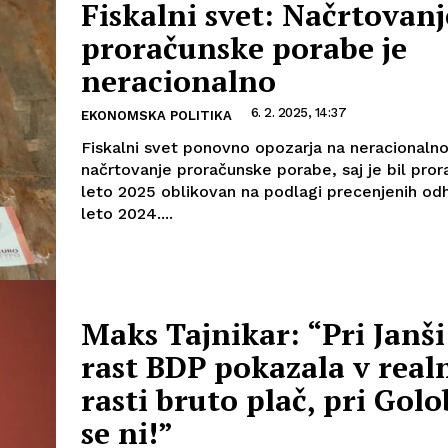
Fiskalni svet: Načrtovanj
proračunske porabe je
neracionalno
6. 2. 2025, 14:37
EKONOMSKA POLITIKA
Fiskalni svet ponovno opozarja na neracionaln
načrtovanje proračunske porabe, saj je bil pror
leto 2025 oblikovan na podlagi precenjenih o
leto 2024....
Maks Tajnikar: “Pri Janši 
rast BDP pokazala v real
rasti bruto plač, pri Gol
se ni!”