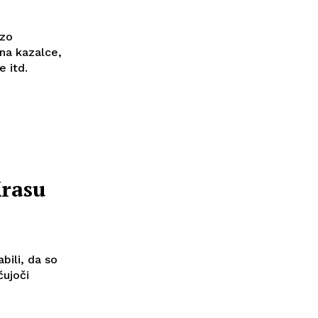
izo
na kazalce,
e itd.
Krasu
bili, da so
čujoči