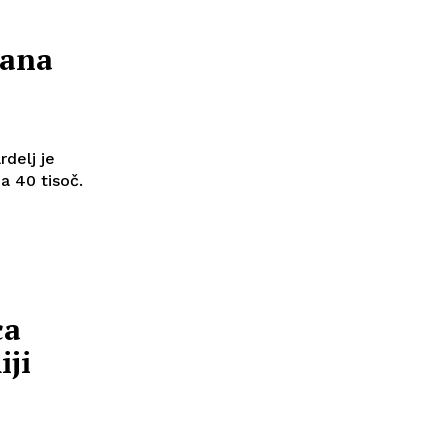
lana
rdelj je
a 40 tisoč.
ca
iji