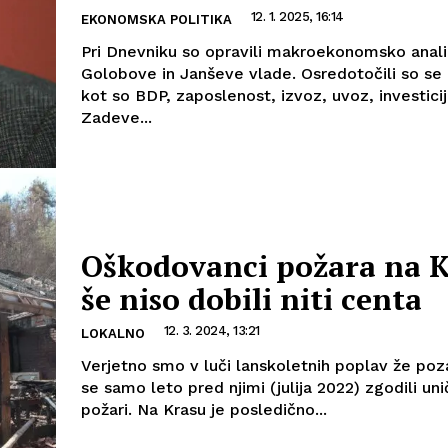
12. 1. 2025, 16:14
EKONOMSKA POLITIKA
Pri Dnevniku so opravili makroekonomsko anal
Golobove in Janševe vlade. Osredotočili so se 
kot so BDP, zaposlenost, izvoz, uvoz, investicij
Zadeve...
Oškodovanci požara na 
še niso dobili niti centa
12. 3. 2024, 13:21
LOKALNO
Verjetno smo v luči lanskoletnih poplav že poza
se samo leto pred njimi (julija 2022) zgodili uni
požari. Na Krasu je posledično...