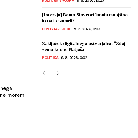
KULTURNA VOJNA
9. 8. 2026, 10:23
[Intervju] Bomo Slovenci kmalu manjšina
in nato izumrli?
IZPOSTAVLJENO
9. 8. 2026, 0:03
Zaključek digitalnega ustvarjalca: “Zdaj
vemo kdo je Natjaša”
POLITIKA
9. 8. 2026, 0:02
vnega
da ne morem