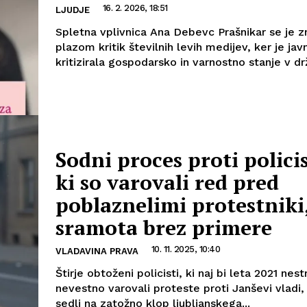
16. 2. 2026, 18:51
LJUDJE
Spletna vplivnica Ana Debevc Prašnikar se je z
plazom kritik številnih levih medijev, ker je jav
kritizirala gospodarsko in varnostno stanje v drž
Sodni proces proti polici
ki so varovali red pred
poblaznelimi protestniki,
sramota brez primere
10. 11. 2025, 10:40
VLADAVINA PRAVA
Štirje obtoženi policisti, ki naj bi leta 2021 nes
nevestno varovali proteste proti Janševi vladi,
sedli na zatožno klop ljubljanskega...