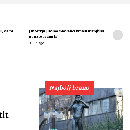
u, da ni
[Intervju] Bomo Slovenci kmalu manjšina
in nato izumrli?
10 ur ago
Najbolj brano
it