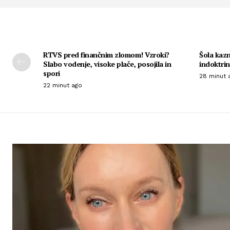
RTVS pred finančnim zlomom! Vzroki?
Šola kazn
Slabo vodenje, visoke plače, posojila in
indoktri
spori
28 minut 
22 minut ago