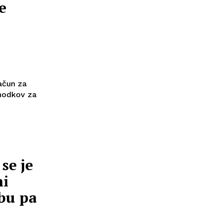
e
o
ačun za
dhodkov za
se je
ni
obu pa