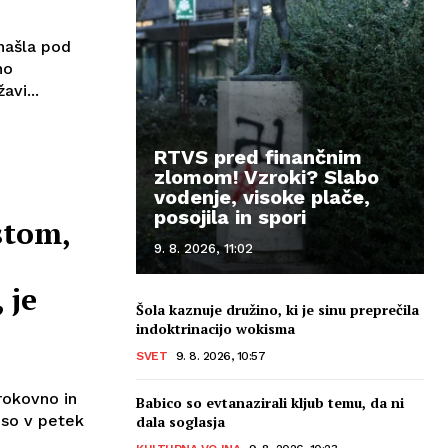
našla pod
no
avi...
RTVS pred finančnim
zlomom! Vzroki? Slabo
vodenje, visoke plače,
posojila in spori
stom,
9. 8. 2026, 11:02
 je
Šola kaznuje družino, ki je sinu preprečila
indoktrinacijo wokisma
SVET
9. 8. 2026, 10:57
trokovno in
Babico so evtanazirali kljub temu, da ni
 so v petek
dala soglasja