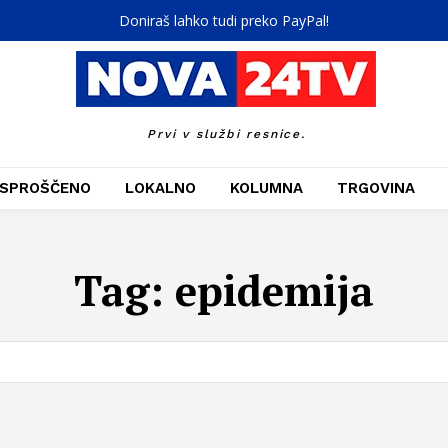
Doniraš lahko tudi preko PayPal!
Prvi v službi resnice.
SPROŠČENO
LOKALNO
KOLUMNA
TRGOVINA
Tag:
epidemija