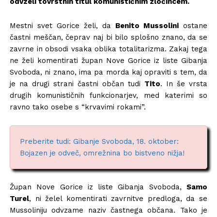
odvzeli tovrstnih titul komunističnim zločincem.
Mestni svet Gorice želi, da
Benito Mussolini
ostane
častni meščan, čeprav naj bi bilo splošno znano, da se
zavrne in obsodi vsaka oblika totalitarizma. Zakaj tega
ne želi komentirati župan Nove Gorice iz liste Gibanja
Svoboda, ni znano, ima pa morda kaj opraviti s tem, da
je na drugi strani častni občan tudi
Tito
. In še vrsta
drugih komunističnih funkcionarjev, med katerimi so
ravno tako osebe s “krvavimi rokami”.
Preberite tudi: Gibanje Svoboda, 18. oktober:
Bojazen je odveč, omrežnina bo bistveno nižja!
Župan Nove Gorice iz liste Gibanja Svoboda,
Samo
Turel
, ni želel komentirati zavrnitve predloga, da se
Mussoliniju odvzame naziv častnega občana. Tako je