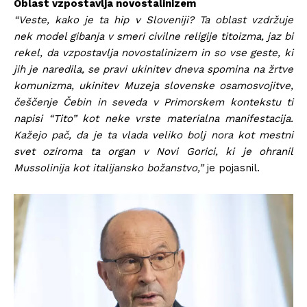
Oblast vzpostavlja novostalinizem
“Veste, kako je ta hip v Sloveniji? Ta oblast vzdržuje
nek model gibanja v smeri civilne religije titoizma, jaz bi
rekel, da vzpostavlja novostalinizem in so vse geste, ki
jih je naredila, se pravi ukinitev dneva spomina na žrtve
komunizma, ukinitev Muzeja slovenske osamosvojitve,
češčenje Čebin in seveda v Primorskem kontekstu ti
napisi “Tito” kot neke vrste materialna manifestacija.
Kažejo pač, da je ta vlada veliko bolj nora kot mestni
svet oziroma ta organ v Novi Gorici, ki je ohranil
Mussolinija kot italijansko božanstvo,”
je pojasnil.