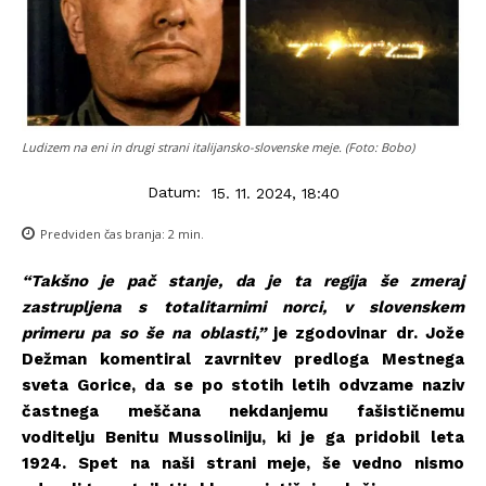
Ludizem na eni in drugi strani italijansko-slovenske meje. (Foto: Bobo)
Datum:
15. 11. 2024, 18:40
Predviden čas branja:
2
min.
“Takšno je pač stanje, da je ta regija še zmeraj
zastrupljena s totalitarnimi norci, v slovenskem
primeru pa so še na oblasti,”
je zgodovinar dr. Jože
Dežman komentiral zavrnitev predloga Mestnega
sveta Gorice, da se po stotih letih odvzame naziv
častnega meščana nekdanjemu fašističnemu
voditelju Benitu Mussoliniju, ki je ga pridobil leta
1924. Spet na naši strani meje, še vedno nismo