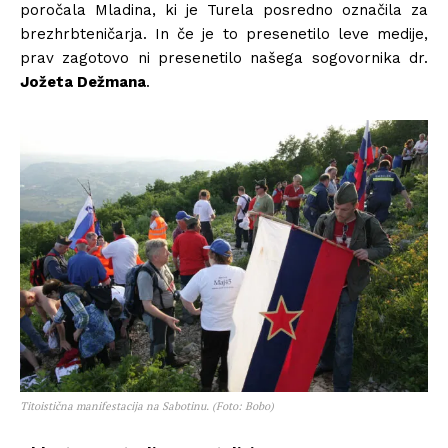
poročala Mladina, ki je Turela posredno označila za
brezhrbteničarja. In če je to presenetilo leve medije,
prav zagotovo ni presenetilo našega sogovornika dr.
Jožeta Dežmana
.
Titoistična manifestacija na Sabotinu. (Foto: Bobo)