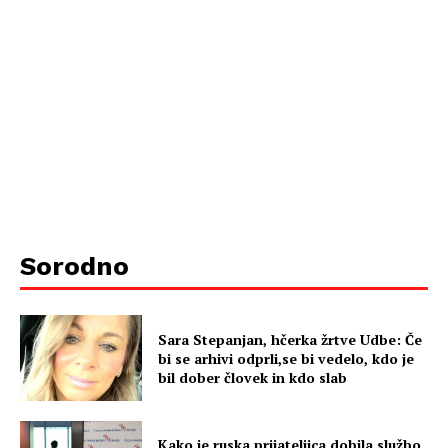
Sorodno
Sara Stepanjan, hčerka žrtve Udbe: Če
bi se arhivi odprli,se bi vedelo, kdo je
bil dober človek in kdo slab
Kako je ruska prijateljica dobila službo