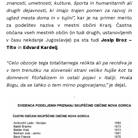
znanosti, umetnosti, kulture, športa in humanitarnih ali
drugih dejavnosti, ki imajo trajen pomen za razvoj in
ugled mesta doma in v tujini”,
kar je na primer merilo
za podelitev naziva v mestni občini Kranj. Častna
občana vseh mestnih občin (in tudi drugih, ustanovljenih
v času nekdanje Jugoslavije) pa sta tudi
Josip Broz –
Tito
in
Edvard Kardelj
.
“Celo obzorje tega totalitarnega relikta ali pa recidiva je
v tem trenutku na slovenski strani veliko hujše kot ta
domnevni filofašizem in ostali pojavi v Italiji. Hvala
Bogu, da se lahko o tem mirno pogovarjamo,”
je dejal.