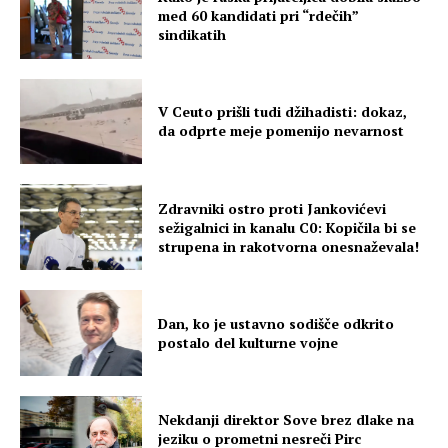
med 60 kandidati pri “rdečih”
sindikatih
V Ceuto prišli tudi džihadisti: dokaz,
da odprte meje pomenijo nevarnost
Zdravniki ostro proti Jankovićevi
sežigalnici in kanalu C0: Kopičila bi se
strupena in rakotvorna onesnaževala!
Dan, ko je ustavno sodišče odkrito
postalo del kulturne vojne
Nekdanji direktor Sove brez dlake na
jeziku o prometni nesreči Pirc