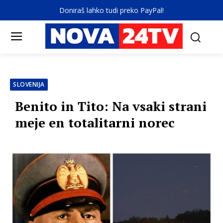
Doniraš lahko tudi preko PayPal!
SLOVENIJA
Benito in Tito: Na vsaki strani
meje en totalitarni norec