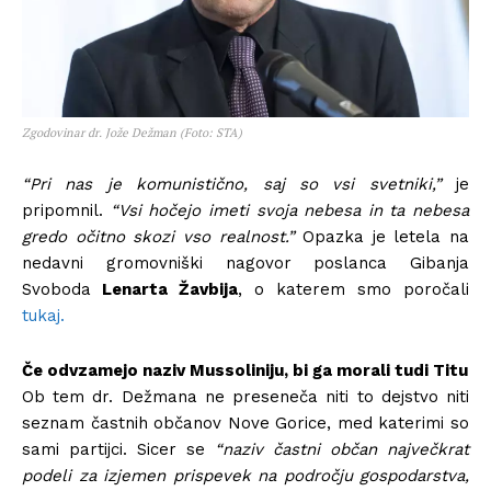
Zgodovinar dr. Jože Dežman (Foto: STA)
“Pri nas je komunistično, saj so vsi svetniki,”
je
pripomnil.
“Vsi hočejo imeti svoja nebesa in ta nebesa
gredo očitno skozi vso realnost.”
Opazka je letela na
nedavni gromovniški nagovor poslanca Gibanja
Svoboda
Lenarta Žavbija
, o katerem smo poročali
tukaj.
Če odvzamejo naziv Mussoliniju, bi ga morali tudi Titu
Ob tem dr. Dežmana ne preseneča niti to dejstvo niti
seznam častnih občanov Nove Gorice, med katerimi so
sami partijci. Sicer se
“naziv častni občan največkrat
podeli za izjemen prispevek na področju gospodarstva,