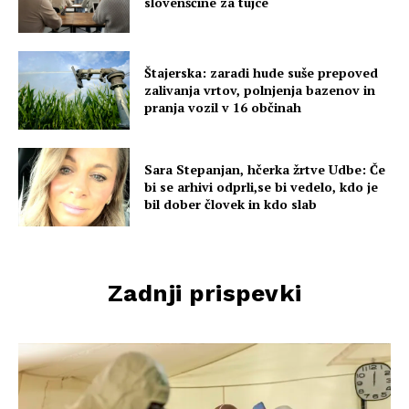
slovenščine za tujce
Štajerska: zaradi hude suše prepoved
zalivanja vrtov, polnjenja bazenov in
pranja vozil v 16 občinah
Sara Stepanjan, hčerka žrtve Udbe: Če
bi se arhivi odprli,se bi vedelo, kdo je
bil dober človek in kdo slab
Zadnji prispevki