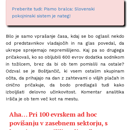
Preberite tudi: Pismo bralca: Slovenski
pokojninski sistem je nateg!
Bilo je samo vprašanje časa, kdaj se bo oglasil nekdo
od predstavnikov vladajočih in na glas povedal, da
ukrepe sprejemajo nepremišljeno. Kaj pa so drugega
pričakovali, ko so obljubili 600 evrov dodatka sodnikom
in tožilcem, brez da bi ob tem pomislili na ostale?
Odzval se je Boštjančič, ki vsem ostalim skupinam
očita, da prihajajo na dan z zahtevami o višjih plačah in
cinično pričakuje, da bodo predlagali tudi kako
izboljšati delovno učinkovitost. Komentar analitika
Iršiča je ob tem več kot na mestu.
Aha… Pri 100 evrskem ad hoc
povišanju v zasebnem sektorju, s