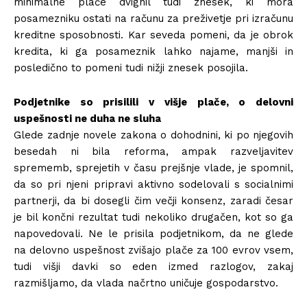
minimalne plače dvignil tudi znesek, ki mora
posamezniku ostati na računu za preživetje pri izračunu
kreditne sposobnosti. Kar seveda pomeni, da je obrok
kredita, ki ga posameznik lahko najame, manjši in
posledično to pomeni tudi nižji znesek posojila.
Podjetnike so prisilili v višje plače, o delovni
uspešnosti ne duha ne sluha
Glede zadnje novele zakona o dohodnini, ki po njegovih
besedah ni bila reforma, ampak razveljavitev
sprememb, sprejetih v času prejšnje vlade, je spomnil,
da so pri njeni pripravi aktivno sodelovali s socialnimi
partnerji, da bi dosegli čim večji konsenz, zaradi česar
je bil končni rezultat tudi nekoliko drugačen, kot so ga
napovedovali. Ne le prisila podjetnikom, da ne glede
na delovno uspešnost zvišajo plače za 100 evrov vsem,
tudi višji davki so eden izmed razlogov, zakaj
razmišljamo, da vlada načrtno uničuje gospodarstvo.