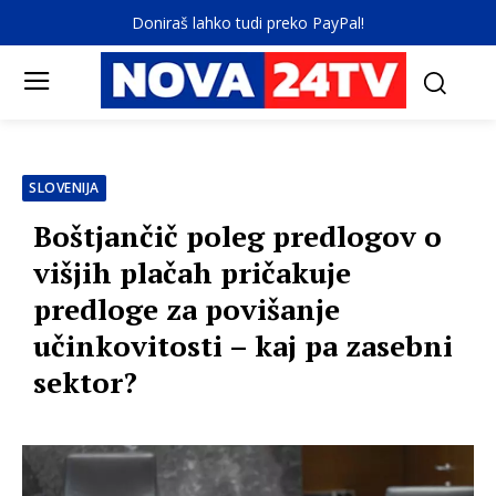
Doniraš lahko tudi preko PayPal!
SLOVENIJA
Boštjančič poleg predlogov o
višjih plačah pričakuje
predloge za povišanje
učinkovitosti – kaj pa zasebni
sektor?