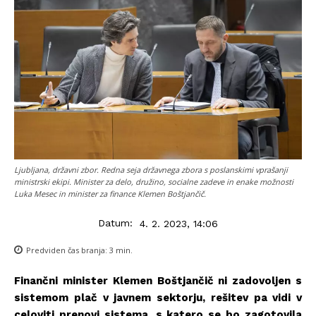
Ljubljana, državni zbor. Redna seja državnega zbora s poslanskimi vprašanji
ministrski ekipi. Minister za delo, družino, socialne zadeve in enake možnosti
Luka Mesec in minister za finance Klemen Boštjančič.
Datum:
4. 2. 2023, 14:06
Predviden čas branja:
3
min.
Finančni minister Klemen Boštjančič ni zadovoljen s
sistemom plač v javnem sektorju, rešitev pa vidi v
celoviti prenovi sistema, s katero se bo zagotovila