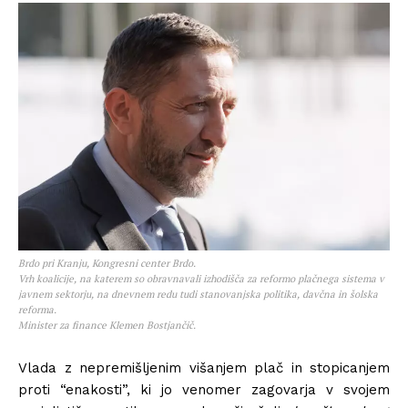
Brdo pri Kranju, Kongresni center Brdo.
Vrh koalicije, na katerem so obravnavali izhodišča za reformo plačnega sistema v
javnem sektorju, na dnevnem redu tudi stanovanjska politika, davčna in šolska
reforma.
Minister za finance Klemen Bostjančič.
Vlada z nepremišljenim višanjem plač in stopicanjem
proti “enakosti”, ki jo venomer zagovarja v svojem