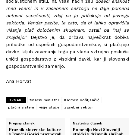
socialističnem stilu, na vsak način želi
doseči enakost
med vsemi in v zasebnem sektorju ne daje pomena
delovni uspešnosti, zdaj pa jo pričakuje od javnega
sektorja. Vendar pazite, le zato, da bi lahko opravičila
višanje plač določenim skupinam, ostali pa “naj se
znajdejo.”
Dejstvo je, da država največkrat dobiva
prihodke od uspešnih gospodarstvenikov, ki plačujejo
davke, kljub zavedanju tega pa vlada vztrajno poskuša
uničiti gospodarstvo z visokimi davki, kar ji slovenski
gospodarstveniki zamerijo.
Ana Horvat
OZNAKE
finacni minister
Klemen Boštjančič
plačni sistem
višje plače
zasebni sektor
Prejšnji članek
Naslednji članek
Praznik slovenske kulture
Pomenijo Novi Sloveniji
v Ivančni Gorici praznovali
stolčki v državnih službah