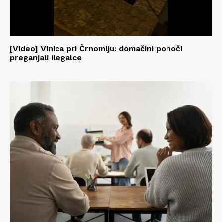
[Video] Vinica pri Črnomlju: domačini ponoči
preganjali ilegalce