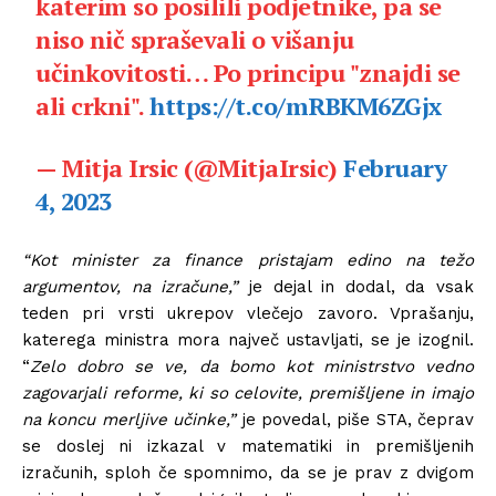
katerim so posilili podjetnike, pa se
niso nič spraševali o višanju
učinkovitosti… Po principu "znajdi se
ali crkni".
https://t.co/mRBKM6ZGjx
— Mitja Irsic (@MitjaIrsic)
February
4, 2023
“Kot minister za finance pristajam edino na težo
argumentov, na izračune,”
je dejal in dodal, da vsak
teden pri vrsti ukrepov vlečejo zavoro. Vprašanju,
katerega ministra mora največ ustavljati, se je izognil.
“
Zelo dobro se ve, da bomo kot ministrstvo vedno
zagovarjali reforme, ki so celovite, premišljene in imajo
na koncu merljive učinke,”
je povedal, piše STA, čeprav
se doslej ni izkazal v matematiki in premišljenih
izračunih, sploh če spomnimo, da se je prav z dvigom