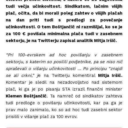
tudi večja učinkovitost. Sindikatom, lačnim višjih
plač, očita, da bi morali poleg zahtev o višjih plačah
na dan priti tudi s predlogi za povečanje
učinkovitosti. O tem Boštjančič ni razmišljal, ko se je
za 100 € povišala minimalna plača tudi v zasebnem
sektorju, je na Twitterju zapisal analitik Mitja Iršič.
“Pri 100-evrskem ad hoc povišanju v zasebnem
sektorju, s katerim so posilili podjetnike, pa se niso nič
spraševali o višanju učinkovitosti … Po principu “znajdi
se ali crkni,” j
e na Twitterju komentiral
Mitja Iršič.
Komentar je sledil na nezadovoljstvo nad sistemom
plač, ki ga je po pisanju STA izrazil finančni minister
Klemen Boštjančič
. Ta namreč od sindikatov zahteva
tudi predloge o povišanju učinkovitosti, kar pa ga je
prav malo zanimalo, ko so ad hoc tudi zasebni sektor
prisilili v višanje plač za 100 evrov.