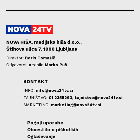
NOVA HIŠA, medijska hiša d.o.o.,
Štihova ulica 7, 1000 Ljubljana
Direktor:
Boris Tomašič
Odgovorni urednik:
Marko Puš
KONTAKT
INFO:
info@nova24tv.si
TAJNIŠTVO:
01 2355293,
tajnistvo@nova24tv.si
MARKETING:
marketing@nova24tv.si
Pogoji uporabe
Obvestilo o piškotkih
Oglaševanje