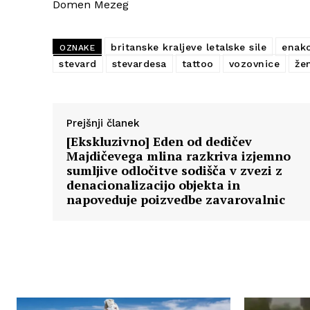
Domen Mezeg
britanske kraljeve letalske sile
enako
OZNAKE
stevard
stevardesa
tattoo
vozovnice
že
Prejšnji članek
[Ekskluzivno] Eden od dedičev
Majdičevega mlina razkriva izjemno
sumljive odločitve sodišča v zvezi z
denacionalizacijo objekta in
napoveduje poizvedbe zavarovalnic