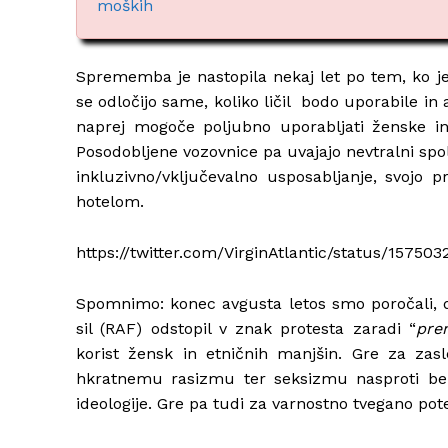
moških
Sprememba je nastopila nekaj let po tem, ko je
se odločijo same, koliko ličil bodo uporabile in 
naprej mogoče poljubno uporabljati ženske i
Posodobljene vozovnice pa uvajajo nevtralni spo
inkluzivno/vključevalno usposabljanje, svojo 
hotelom.
https://twitter.com/VirginAtlantic/status/15
Spomnimo: konec avgusta letos smo poročali, da
sil (RAF) odstopil v znak protesta zaradi “
pre
korist žensk in etničnih manjšin. Gre za zasle
hkratnemu rasizmu ter seksizmu nasproti be
ideologije. Gre pa tudi za varnostno tvegano pote