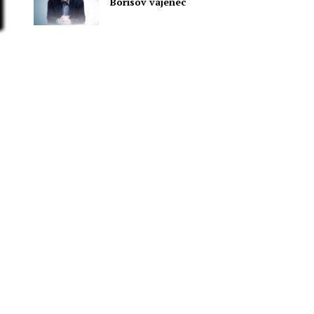
Borisov vajenec
v