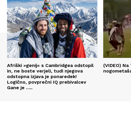
Afriški »genij« s Cambridgea odstopil
(VIDEO) Na 
in, ne boste verjeli, tudi njegova
nogometaš
odstopna izjava je ponaredek!
Logično, povprečni IQ prebivalcev
Gane je …..