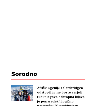
Sorodno
Afriški »genij« s Cambridgea
odstopil in, ne boste verjeli,
tudi njegova odstopna izjava
je ponaredek! Logično,
povprečni IQ prebivalcev