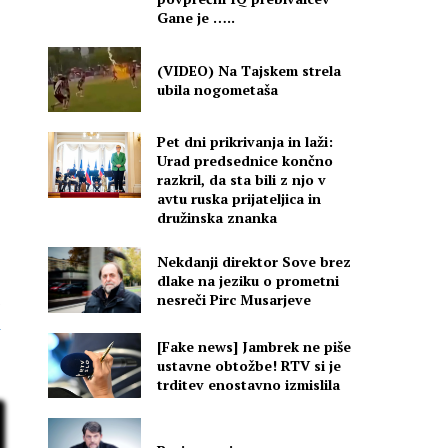
Gane je …..
(VIDEO) Na Tajskem strela
ubila nogometaša
Pet dni prikrivanja in laži:
Urad predsednice končno
razkril, da sta bili z njo v
avtu ruska prijateljica in
družinska znanka
Nekdanji direktor Sove brez
dlake na jeziku o prometni
nesreči Pirc Musarjeve
[Fake news] Jambrek ne piše
ustavne obtožbe! RTV si je
trditev enostavno izmislila