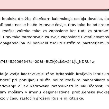
 letalska družba članicam kabinskega osebja dovolila, da
ali bodo nosile hlače in ravne čevlje. Prav tako bo od srede
n moške zaimke tako za zaposlene kot tudi za stranke.
l. Prav tako nameravajo za svoje zaposlene uvesti obvezno
propagando pa bi ponudili tudi turističnim partnerjem in
75032743452606464?s=20&t=BtZkj0akGV24Ljt_NDRU1w
 je vodja kadrovske službe britanskih kraljevih letalskih
mora”
pri ponujanju služb belim moškim nabornikom 
dovanje ciljev kadrovske raznolikosti in vključenosti in
lim moškim v imenu degenerativne prebujenske (woke)
zo v času rastočih groženj Rusije in Kitajske.