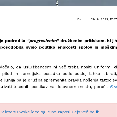
Datum:
29. 9. 2022, 17:47
 je podredila
“progresivnim”
družbenim pritiskom, ki jih
posodobila svojo politiko enakosti spolov in moškim
določajo, da uslužbencem ni več treba nositi uniform, ki
piloti in zemeljska posadka bodo odslej lahko izbirali,
Že junija pa je družba spremenila pravila nošenja tattoojev
skrivati telesnih poslikav na delovnem mestu, poroča
Fox
le v imenu woke ideologije ne zaposlujejo več belih