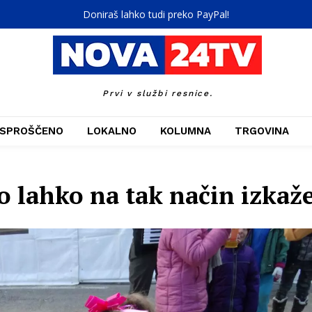
Doniraš lahko tudi preko PayPal!
Prvi v službi resnice.
SPROŠČENO
LOKALNO
KOLUMNA
TRGOVINA
o lahko na tak način izkaž