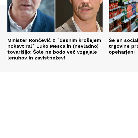
Minister Rončević z ´desnim krošejem
Še en social
nokavtiral´ Luko Mesca in (nevladno)
trgovine pr
tovarišijo: Šole ne bodo več vzgajale
opeharjeni
lenuhov in zavistnežev!