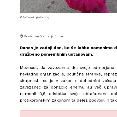
Rdeči noski (foto: sta)
Predviden čas branja:
1
min.
Danes je zadnji dan, ko še lahko namenimo d
družbeno pomembnim ustanovam.
Možnost, da zavezanec del svoje odmerjene 
nevladne organizacije, politične stranke, reprez
skupnosti, se je v zakon o dohodnini vpisal
zavezanec za donacijo enemu ali več uprav
namenil 0,5 odstotka svoje obračunane d
protikoronskim zakonom ta delež podvojil in tak