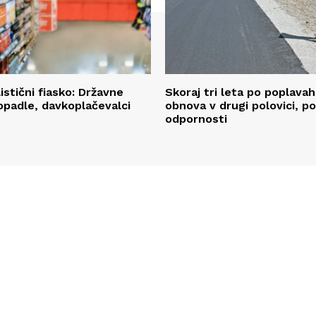
istični fiasko: Državne
Skoraj tri leta po poplavah
opadle, davkoplačevalci
obnova v drugi polovici, p
odpornosti