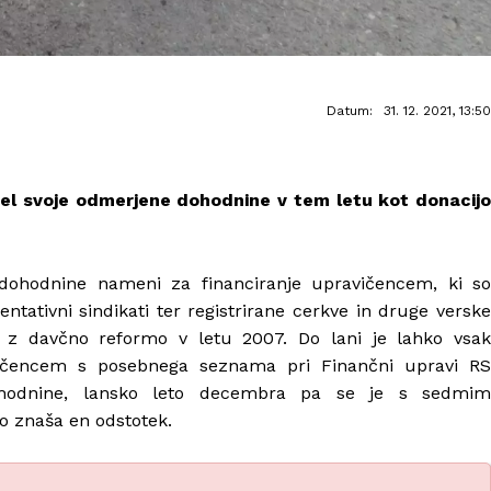
Datum:
31. 12. 2021, 13:50
el svoje odmerjene dohodnine v tem letu kot donacijo
dohodnine nameni za financiranje upravičencem, ki so
entativni sindikati ter registrirane cerkve in druge verske
a z davčno reformo v letu 2007. Do lani je lahko vsak
ičencem s posebnega seznama pri Finančni upravi RS
ohodnine, lansko leto decembra pa se je s sedmim
o znaša en odstotek.