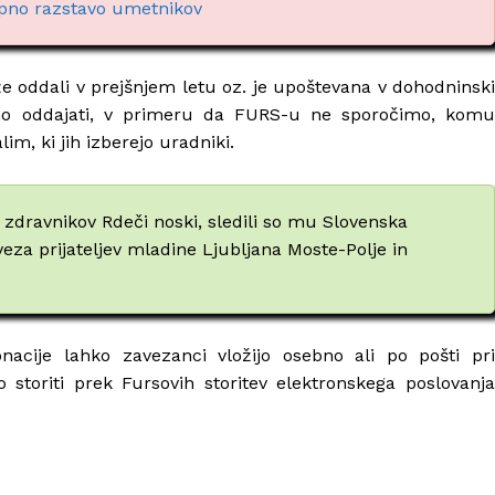
kupno razstavo umetnikov
 oddali v prejšnjem letu oz. je upoštevana v dohodninski
vno oddajati, v primeru da FURS-u ne sporočimo, komu
m, ki jih izberejo uradniki.
v zdravnikov Rdeči noski, sledili so mu Slovenska
Zveza prijateljev mladine Ljubljana Moste-Polje in
cije lahko zavezanci vložijo osebno ali po pošti pri
 storiti prek Fursovih storitev elektronskega poslovanja