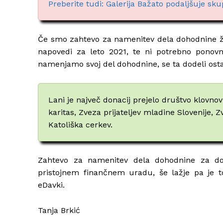
Preberite tudi: Galerija Bažato podaljšuje s
Če smo zahtevo za namenitev dela dohodnine že
napovedi za leto 2021, te ni potrebno pono
namenjamo svoj del dohodnine, se ta dodeli ostali
Lani je največ donacij prejelo društvo klovno
karitas, Zveza prijateljev mladine Slovenije, 
Katoliška cerkev.
Zahtevo za namenitev dela dohodnine za dona
pristojnem finančnem uradu, še lažje pa je to
eDavki.
Tanja Brkić