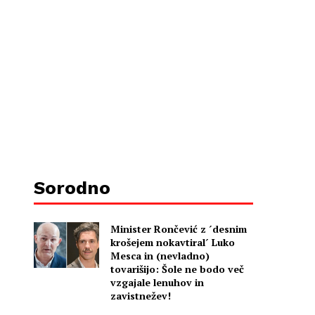
Sorodno
Minister Rončević z ´desnim
krošejem nokavtiral´ Luko
Mesca in (nevladno)
tovarišijo: Šole ne bodo več
vzgajale lenuhov in
zavistnežev!