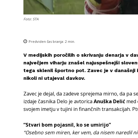
Foto: STA
Predviden čas branja:
2
min.
V medijskih poročilih o skrivanju denarja v d
največjem viharju znašel najuspešnejši sloven
tega sklenil športno pot. Zavec je v današnji iz
nikoli ni utajeval davkov.
Zavec je dejal, da zadeve sprejema mirno, da pa se
izdaje časnika Delo je avtorica
Anuška Delić
med d
svojem imetju v tujini in finančnih transakcijah. P
“Stvari bom pojasnil, ko se umirijo”
“Osebno sem miren, ker vem, da nisem naredil ni