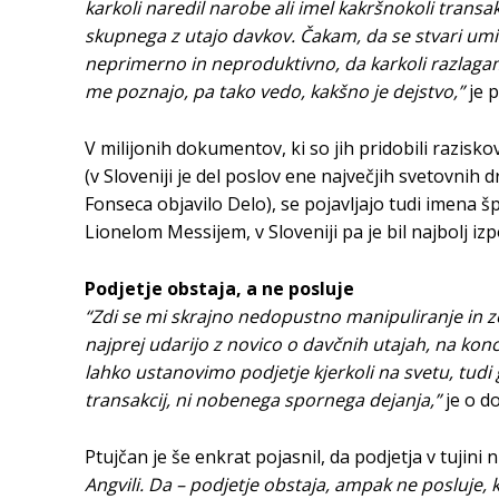
karkoli naredil narobe ali imel kakršnokoli trans
skupnega z utajo davkov. Čakam, da se stvari umiri
neprimerno in neproduktivno, da karkoli razlagam, zara
me poznajo, pa tako vedo, kakšno je dejstvo,”
je p
V milijonih dokumentov, ki so jih pridobili razis
(v Sloveniji je del poslov ene največjih svetovnih
Fonseca objavilo Delo), se pojavljajo tudi imena
Lionelom Messijem, v Sloveniji pa je bil najbolj iz
Podjetje obstaja, a ne posluje
“Zdi se mi skrajno nedopustno manipuliranje in z
najprej udarijo z novico o davčnih utajah, na konc
lahko ustanovimo podjetje kjerkoli na svetu, tudi 
transakcij, ni nobenega spornega dejanja,”
je o do
Ptujčan je še enkrat pojasnil, da podjetja v tujini 
Angvili. Da – podjetje obstaja, ampak ne posluje, 