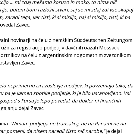
akcijo … mi zdaj mešamo koruzo in moko, to nima nič
jo, potem bom razložil stvari, saj se mi zdaj zdi vse skupaj
di tega, ker tisti, ki si mislijo, naj si mislijo, tisti, ki pa
ovedal Zavec.
kovalni novinarji na čelu z nemškim Süddeutschen Zeitungom
 družb za registracijo podjetij v davčnih oazah Mossack
 športnikov na čelu z argentinskim nogometnim zvezdnikom
postavljen Zavec.
elo neprimerno izrazoslovje medijev, ki povzemajo tako, da
u pa je kamen spotike podjetje, ki je bilo ustanovljeno. Vsi
gospod s Fursa je lepo povedal, da dokler ni finančnih
gajanju dejal Zavec.
nima.
“Nimam podjetja ne transakcij, ne na Panami ne na
kar pomeni, da nisem naredil čisto nič narobe,”
je dejal