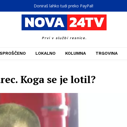
Doniraš lahko tudi preko PayPal!
Prvi v službi resnice.
SPROŠČENO
LOKALNO
KOLUMNA
TRGOVINA
ec. Koga se je lotil?