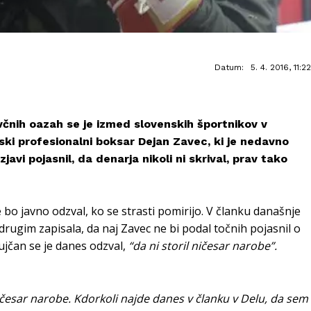
Datum:
5. 4. 2016, 11:22
avčnih oazah se je izmed slovenskih športnikov v
ski profesionalni boksar Dejan Zavec, ki je nedavno
javi pojasnil, da denarja nikoli ni skrival, prav tako
 bo javno odzval, ko se strasti pomirijo. V članku današnje
rugim zapisala, da naj Zavec ne bi podal točnih pojasnil o
tujčan se je danes odzval,
“da ni storil ničesar narobe”.
česar narobe. Kdorkoli najde
danes
v članku v Delu, da sem