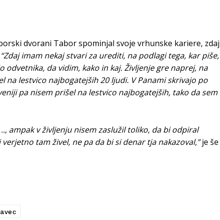
iborski dvorani Tabor spominjal svoje vrhunske kariere, zdaj
.
“Zdaj imam nekaj stvari za urediti, na podlagi tega, kar piše,
odvetnika, da vidim, kako in kaj. Življenje gre naprej, na
l na lestvico najbogatejših 20 ljudi. V Panami skrivajo po
eniji pa nisem prišel na lestvico najbogatejših, tako da sem
., ampak v življenju nisem zaslužil toliko, da bi odpiral
 verjetno tam živel, ne pa da bi si denar tja nakazoval,”
je še
Zavec