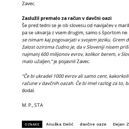
Zavec.
Zaslužil premalo za račun v davčni oazi
Še pred tedni se je ob slovesu od navijačev v mar
pa se ukvarja z vsem drugim, samo s športom ne
se nimam kaj pogovarjati v svojem jeziku. Grem do 
žalost oziroma čudno je, da v Sloveniji nisem priše
najmanj 600 milijonov evrov, kolikor berem, v Slov
malo užaljen,”
je pojasnil Zavec.
“Če bi ukradel 1000 evrov ali samo cent, kakorkoli .
račune v davčnih oazah. Če bi imel razlog za to, bi
dodal.
M. P., STA
Anuška Delić
davčne oaze
Dejan 
OZNAKE