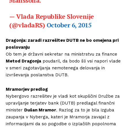
Månssona.
— Vlada Republike Slovenije
(@vladaRS)
October 6, 2015
Dragonja: zaradi razrešitev DUTB ne bo omejena pri
poslovanju
Ob tem je državni sekretar na ministrstvu za finance
Metod Drago
nja
poudaril, da bodo šli vsi napori vlade
v smeri zagotavljanja nemotenega delovanja in
izvrševanja poslanstva DUTB.
Mramorjev predlog
Nybergovo razrešitev je vladi kot skupščini Družbe za
upravljanje terjatev bank (DUTB) predlagal finančni
minister
Dušan Mramor
. Razlog za to je bila izguba
zaupanja v Nyberga, kateri je Mramorja zavajal z
informacijami da so pogodbe o izplačilih popolnoma