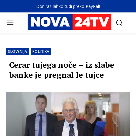
Doniraš lahko tudi preko PayPal!
SLOVENIJA
POLITIKA
Cerar tujega noče – iz slabe
banke je pregnal le tujce