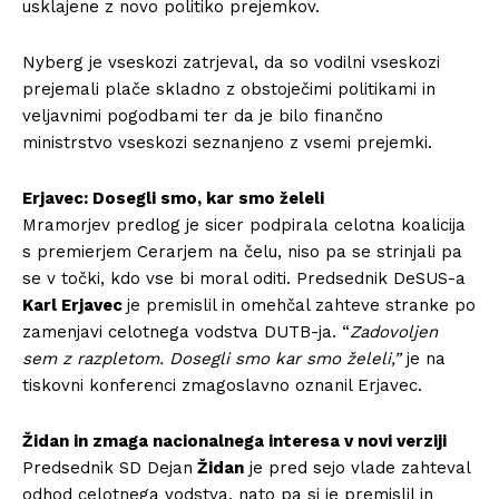
usklajene z novo politiko prejemkov.
Nyberg je vseskozi zatrjeval, da so vodilni vseskozi
prejemali plače skladno z obstoječimi politikami in
veljavnimi pogodbami ter da je bilo finančno
ministrstvo vseskozi seznanjeno z vsemi prejemki.
Erjavec: Dosegli smo, kar smo želeli
Mramorjev predlog je sicer podpirala celotna koalicija
s premierjem Cerarjem na čelu, niso pa se strinjali pa
se v točki, kdo vse bi moral oditi. Predsednik DeSUS-a
Karl Erjavec
je premislil in omehčal zahteve stranke po
zamenjavi celotnega vodstva DUTB-ja. “
Zadovoljen
sem z razpletom. Dosegli smo kar smo želeli,”
je na
tiskovni konferenci zmagoslavno oznanil Erjavec.
Židan in zmaga nacionalnega interesa v novi verziji
Predsednik SD Dejan
Židan
je pred sejo vlade zahteval
odhod celotnega vodstva, nato pa si je premislil in