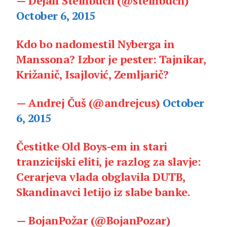
— Dejan Steinbuch (@steinbuch)
October 6, 2015
Kdo bo nadomestil Nyberga in
Manssona? Izbor je pester: Tajnikar,
Križanič, Isajlović, Zemljarič?
— Andrej Čuš (@andrejcus)
October
6, 2015
Čestitke Old Boys-em in stari
tranzicijski eliti, je razlog za slavje:
Cerarjeva vlada obglavila DUTB,
Skandinavci letijo iz slabe banke.
— BojanPožar (@BojanPozar)