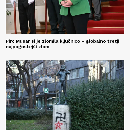
Pirc Musar si je zlomila ključnico – globalno tretji
najpogostejši zlom