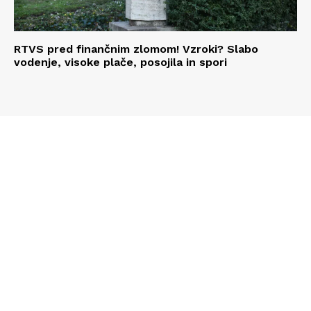
RTVS pred finančnim zlomom! Vzroki? Slabo
vodenje, visoke plače, posojila in spori