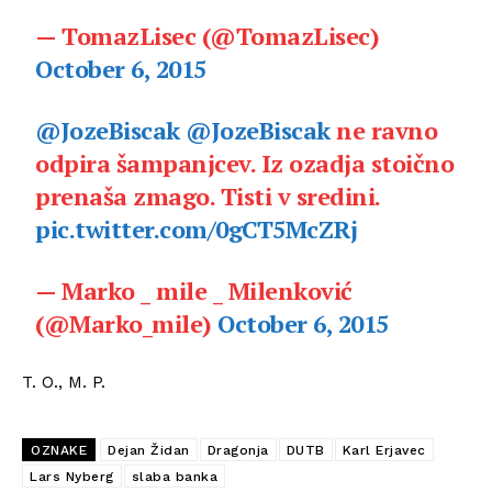
— TomazLisec (@TomazLisec)
October 6, 2015
@JozeBiscak
@JozeBiscak
ne ravno
odpira šampanjcev. Iz ozadja stoično
prenaša zmago. Tisti v sredini.
pic.twitter.com/0gCT5McZRj
— Marko _ mile _ Milenković
(@Marko_mile)
October 6, 2015
T. O., M. P.
OZNAKE
Dejan Židan
Dragonja
DUTB
Karl Erjavec
Lars Nyberg
slaba banka