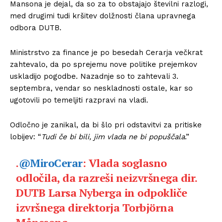
Mansona je dejal, da so za to obstajajo številni razlogi,
med drugimi tudi kršitev dolžnosti člana upravnega
odbora DUTB.
Ministrstvo za finance je po besedah Cerarja večkrat
zahtevalo, da po sprejemu nove politike prejemkov
uskladijo pogodbe. Nazadnje so to zahtevali 3.
septembra, vendar so neskladnosti ostale, kar so
ugotovili po temeljiti razpravi na vladi.
Odločno je zanikal, da bi šlo pri odstavitvi za pritiske
lobijev: “
Tudi če bi bili, jim vlada ne bi popuščala
.”
.
@MiroCerar
: Vlada soglasno
odločila, da razreši neizvršnega dir.
DUTB Larsa Nyberga in odpokliče
izvršnega direktorja Torbjörna