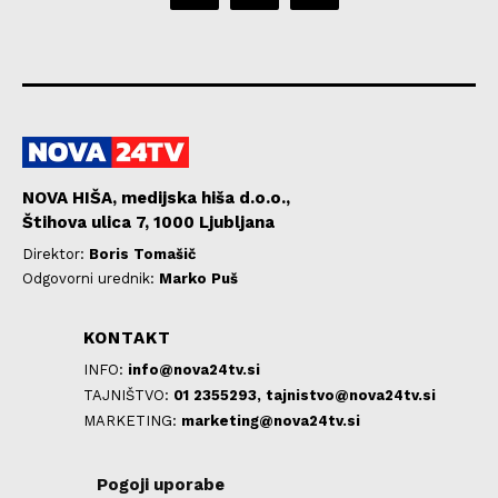
NOVA HIŠA, medijska hiša d.o.o.,
Štihova ulica 7, 1000 Ljubljana
Direktor:
Boris Tomašič
Odgovorni urednik:
Marko Puš
KONTAKT
INFO:
info@nova24tv.si
TAJNIŠTVO:
01 2355293,
tajnistvo@nova24tv.si
MARKETING:
marketing@nova24tv.si
Pogoji uporabe