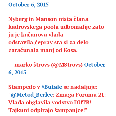
October 6, 2015
Nyberg in Manson nista člana
kadrovskega poola udbomafije zato
ju je kučanova vlada
odstavila,čeprav sta si za delo
zaračunala manj od Kosa.
— marko štrovs (@MStrovs)
October
6, 2015
Stampedo v
#Butale
se nadaljuje:
"
@Metod_Berlec
: Zmaga Foruma 21:
Vlada obglavila vodstvo DUTB!
Tajkuni odpirajo šampanjce!"