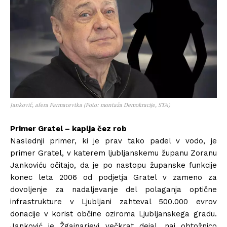
Jankovič, afera Farmacevtka (Foto: montaža Demokracije, STA)
Primer Gratel – kaplja čez rob
Naslednji primer, ki je prav tako padel v vodo, je
primer Gratel, v katerem ljubljanskemu županu Zoranu
Jankoviću očitajo, da je po nastopu županske funkcije
konec leta 2006 od podjetja Gratel v zameno za
dovoljenje za nadaljevanje del polaganja optične
infrastrukture v Ljubljani zahteval 500.000 evrov
donacije v korist občine oziroma Ljubljanskega gradu.
Janković je Žgajnarjevi večkrat dejal, naj obtožnico