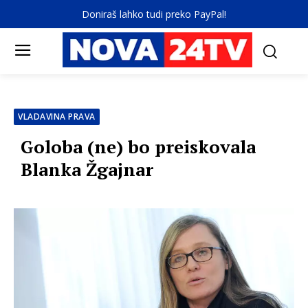
Doniraš lahko tudi preko PayPal!
VLADAVINA PRAVA
Goloba (ne) bo preiskovala
Blanka Žgajnar