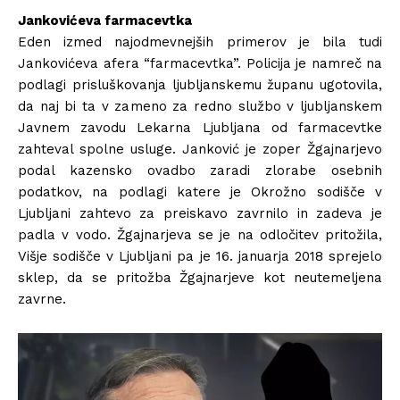
Jankovićeva farmacevtka
Eden izmed najodmevnejših primerov je bila tudi
Jankovićeva afera “farmacevtka”. Policija je namreč na
podlagi prisluškovanja ljubljanskemu županu ugotovila,
da naj bi ta v zameno za redno službo v ljubljanskem
Javnem zavodu Lekarna Ljubljana od farmacevtke
zahteval spolne usluge. Janković je zoper Žgajnarjevo
podal kazensko ovadbo zaradi zlorabe osebnih
podatkov, na podlagi katere je Okrožno sodišče v
Ljubljani zahtevo za preiskavo zavrnilo in zadeva je
padla v vodo. Žgajnarjeva se je na odločitev pritožila,
Višje sodišče v Ljubljani pa je 16. januarja 2018 sprejelo
sklep, da se pritožba Žgajnarjeve kot neutemeljena
zavrne.