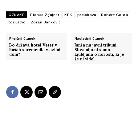
OZNAKE
Blanka Žgajnar
KPK
preiskava
Robert Golob
tožilstvo
Zoran Janković
Prejšnji članek
Naslednji članek
Bo država hotel Veter v
Janša na javni tribuni
Rušah spremenila v azilni
Slovenija ni samo
dom?
Ljubljana o norosti, ki je
še ni videl