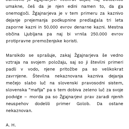
umakne, češ da je njen edini namen to, da ga
onemogoči. Žgajnarjeva je v tem primeru za kaznivo
dejanje prejemanja podkupnine predlagala tri leta
zaporne kazni in 50.000 evrov denarne kazni. Mestna
občina Ljubljana pa naj bi vrnila 250.000 evrov
protipravne premoženjske koristi.
Marsikdo se sprašuje, zakaj Žgajnarjeva še vedno
vztraja na svojem položaju, saj so ji številni primeri
padli v vodo, njene pritožbe pa so velikokrat
zavrnjene. Številna nekaznovana kazniva dejanja
mečejo slabo luč na slovenski pravosodni sistem,
slovenska “mafija” pa s tem dobiva zeleno luč za svoje
podvige – morda pa so Žgajnarjevi prav zaradi njenih
neuspehov dodelili primer Golob. Da ostane
nekaznovan.
A. H.