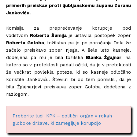
primerih preiskav proti ljubljanskemu županu Zoranu
Jankoviću.
Komisija za preprečevanje korupcije pod
vodstvom
Roberta Šumija
je ustavila postopek zoper
Roberta Goloba
, tožilstvo pa je po poročanju Dela že
začelo preiskavo zoper njega. A šele leto kasneje,
dodeljena pa mu je bila tožilska
Blanka Žgajnar
, na
katero so v preteklosti padali očitki, da je v preteklosti
že večkrat povlekla poteze, ki so kasneje odločilno
koristile Jankoviću. Številni bi ob tem pomislili, da je
bila Žgajnarjevi preiskava zoper Goloba dodeljena z
razlogom.
Preberite tudi: KPK – politični organ v rokah
globoke države, ki zamegljuje korupcijo