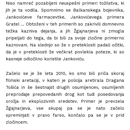
Niso namreč pozabljeni neuspešni primeri tožilstva, ki
jih je ta vodila. Spomnimo se Balkanskega bojevnika,
Jankovićeve farmacevtke, Jankovićevega primera
Gratel … Obtoženi v teh primerih so zakrivili domnevno
težka kazniva dejanja, a jih Žgajnarjeva ni zmogla
pripeljati do tega, da bi bili za svoje zločine primerno
kaznovani. Na slednjo so že v preteklosti padali očitki,
da je v preteklosti že večkrat povlekla poteze, ki so
kasneje odločilno koristile Jankoviću.
Začelo se je že leta 2010, ko smo bili priča skoraj
filmski aretaciji, v kateri je policija aretirala Dragana
Tošića in še šestnajst drugih osumljencev, osumljenih
preprodaje prepovedanih drog kot tudi posedovanja
orožja in eksplozivnih sredstev. Primer je prevzela
Žgajnarjeva, vse skupaj pa se je nato začelo
spreminjati v pravo farso, končalo pa se je v prid
zločincem.