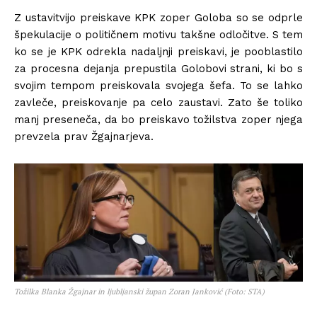
Z ustavitvijo preiskave KPK zoper Goloba so se odprle
špekulacije o političnem motivu takšne odločitve. S tem
ko se je KPK odrekla nadaljnji preiskavi, je pooblastilo
za procesna dejanja prepustila Golobovi strani, ki bo s
svojim tempom preiskovala svojega šefa. To se lahko
zavleče, preiskovanje pa celo zaustavi. Zato še toliko
manj preseneča, da bo preiskavo tožilstva zoper njega
prevzela prav Žgajnarjeva.
Tožilka Blanka Žgajnar in ljubljanski župan Zoran Janković (Foto: STA)