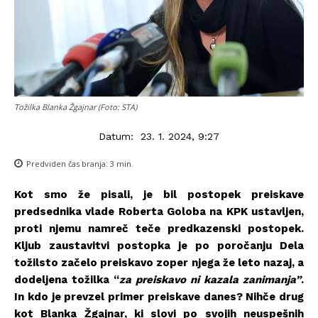
Tožilka Blanka Žgajnar (Foto: STA)
Datum:
23. 1. 2024, 9:27
Predviden čas branja:
3
min.
Kot smo že pisali, je bil postopek preiskave
predsednika vlade Roberta Goloba na KPK ustavljen,
proti njemu namreč teče predkazenski postopek.
Kljub zaustavitvi postopka je po poročanju Dela
tožilsto začelo preiskavo zoper njega že leto nazaj, a
dodeljena tožilka “
za preiskavo ni kazala zanimanja”
.
In kdo je prevzel primer preiskave danes? Nihče drug
kot Blanka Žgajnar, ki slovi po svojih neuspešnih