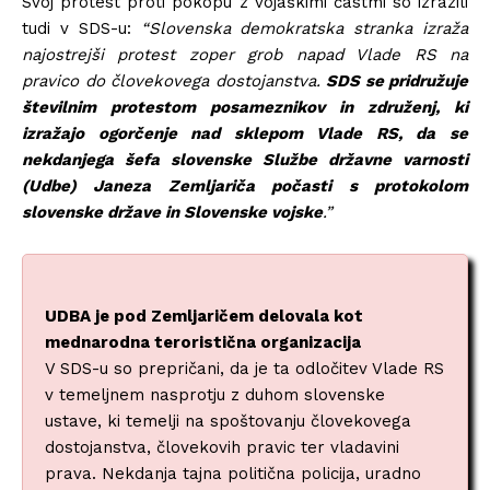
Svoj protest proti pokopu z vojaškimi častmi so izrazili
tudi v SDS-u:
“Slovenska demokratska stranka izraža
najostrejši protest zoper grob napad Vlade RS na
pravico do človekovega dostojanstva.
SDS se pridružuje
številnim protestom posameznikov in združenj, ki
izražajo ogorčenje nad sklepom Vlade RS, da se
nekdanjega šefa slovenske Službe državne varnosti
(Udbe) Janeza Zemljariča počasti s protokolom
slovenske države in Slovenske vojske
.”
UDBA je pod Zemljaričem delovala kot
mednarodna teroristična organizacija
V SDS-u so prepričani, da je ta odločitev Vlade RS
v temeljnem nasprotju z duhom slovenske
ustave, ki temelji na spoštovanju človekovega
dostojanstva, človekovih pravic ter vladavini
prava. Nekdanja tajna politična policija, uradno