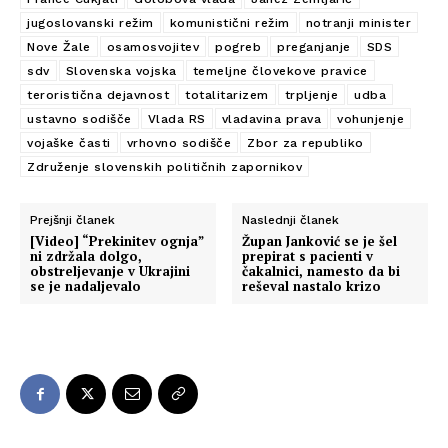
jugoslovanski režim
komunistični režim
notranji minister
Nove Žale
osamosvojitev
pogreb
preganjanje
SDS
sdv
Slovenska vojska
temeljne človekove pravice
teroristična dejavnost
totalitarizem
trpljenje
udba
ustavno sodišče
Vlada RS
vladavina prava
vohunjenje
vojaške časti
vrhovno sodišče
Zbor za republiko
Združenje slovenskih političnih zapornikov
Prejšnji članek
Naslednji članek
[Video] “Prekinitev ognja”
Župan Janković se je šel
ni zdržala dolgo,
prepirat s pacienti v
obstreljevanje v Ukrajini
čakalnici, namesto da bi
se je nadaljevalo
reševal nastalo krizo