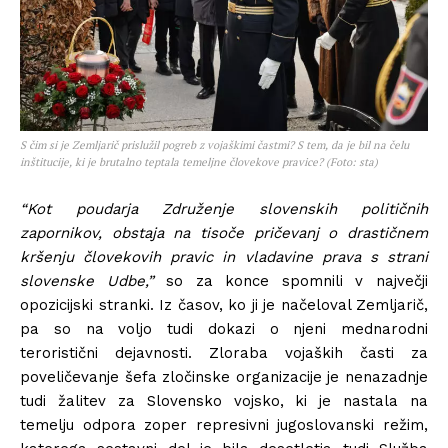
S čim si je Zemljarič prislužil pogreb z vojaškimi častmi? S tem, da je bil na čelu
inštitucije, ki je brutalno teptala temeljne človekove pravice? (Foto: sta)
“Kot poudarja Združenje slovenskih političnih
zapornikov, obstaja na tisoče pričevanj o drastičnem
kršenju človekovih pravic in vladavine prava s strani
slovenske Udbe,”
so za konce spomnili v največji
opozicijski stranki. Iz časov, ko ji je načeloval Zemljarič,
pa so na voljo tudi dokazi o njeni mednarodni
teroristični dejavnosti. Zloraba vojaških časti za
poveličevanje šefa zločinske organizacije je nenazadnje
tudi žalitev za Slovensko vojsko, ki je nastala na
temelju odpora zoper represivni jugoslovanski režim,