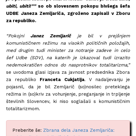
ubiti, ubiti!””
so ob slovesnem pokopu bivšega šefa
UDBE Janeza Zemljariča, zgroženo zapisali v Zboru
za republiko.
“Pokojni
Janez Zemljarič
je bil v prejšnjem
komunističnem režimu na visokih političnih položajih,
med drugim tudi minister za notranje zadeve in celo
šef Udbe (SDV), na katerih je izkazoval tudi izrazito
nedemokratičen odnos do nasprotnikov totalitarizma,”
se uvodoma glasi izjava za javnost predsednika Zbora
za republiko
Franceta Cukjatija
. V nadaljevanju je
pojasnil, da je bil Zemljarič (so)nosilec preteklega
režima in (so)kriv za vohunjenje, preganjanje in trpljenje
številnih Slovencev, ki niso soglašali s komunističnim
totalitarizmom.
Preberite še:
Zbrana dela Janeza Zemljariča: