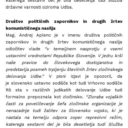
katerega sestavni del je bila desetletja tudi Služba
državne varnosti oziroma Udba.
Društvo političnih zapornikov in drugih žrtev
komunističnega nasilja
Mag. Andrej Aplenc je v imenu društva političnih
zapornikov in drugih žrtev komunističnega nasilja
odločitev vlade
“v temeljnem nasprotju z vsemi
ustavnimi vrednotami Republike Slovenije. V jedru krši
naše pravice do človekovega dostojanstva in
predstavlja posmeh trpljenju številnih žrtev zločinskega
delovanja Udbe.”
V pisni izjavi je opozoril, da
je slovensko ustavno sodišče kot tudi Vrhovno sodišče
RS sta v različnih judikatih delovanje Udbe tudi
formalno prepoznala kot zločinsko.
“Zloraba vojaških
časti za poveličevanje šefa zločinske organizacije je
nenazadnje tudi žalitev za Slovensko vojsko, ki je
nastala na temelju odpora zoper represivni režim,
katerega sestavni del je bila desetletja tudi Služba