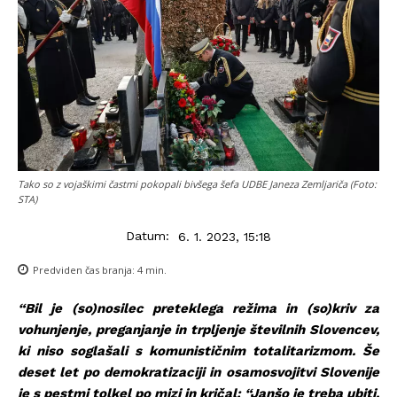
Tako so z vojaškimi častmi pokopali bivšega šefa UDBE Janeza Zemljariča (Foto:
STA)
Datum:
6. 1. 2023, 15:18
Predviden čas branja:
4
min.
“Bil je (so)nosilec preteklega režima in (so)kriv za
vohunjenje, preganjanje in trpljenje številnih Slovencev,
ki niso soglašali s komunističnim totalitarizmom. Še
deset let po demokratizaciji in osamosvojitvi Slovenije
je s pestmi tolkel po mizi in kričal: “Janšo je treba ubiti,