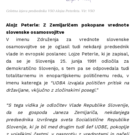
Celotna izjava predsednika VSO Alojza Peterleta. Vir: VSO
Alojz Peterle: Z Zemljaričem pokopane vrednote
slovenske osamosvojitve
V imenu Združenja za vrednote slovenske
osamosvojitve se je oglasil tudi nekdanji predsednik
vlade in evropski poslanec Lojze Peterle, ki je zapisal,
da se je Slovenija 25. junija 1991 odločila za
demokratično Slovenijo, s tem pa se odpovedala tudi
totalitarnemu in enopartijskemu političnemu redu, v
imenu katerega je
“UDBA izvajala političen pritisk na
državljane, vključno z zločinskimi posegi.”
“S tega vidika je odločitev Vlade Republike Slovenije,
da se gospoda Janeza Zemljariča, nekdanjega
predsednika Izvršnega sveta Socialistične Republike
Slovenije, ki je bil med drugim tudi šef UDBE, pokoplje
z vojaškimi častmi, v nasprotju z vrednotami in načeli