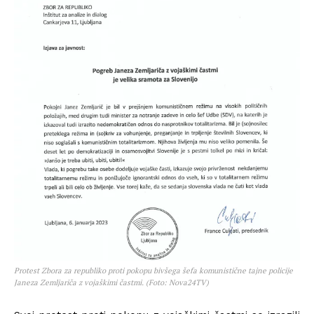
Protest Zbora za republiko proti pokopu bivšega šefa komunistične tajne policije
Janeza Zemljariča z vojaškimi častmi. (Foto: Nova24TV)