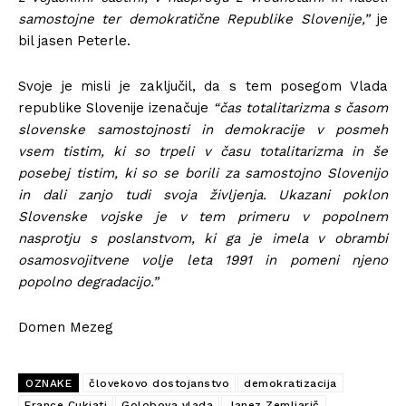
samostojne ter demokratične Republike Slovenije,”
je
bil jasen Peterle.
Svoje je misli je zaključil, da s tem posegom Vlada
republike Slovenije izenačuje
“čas totalitarizma s časom
slovenske samostojnosti in demokracije v posmeh
vsem tistim, ki so trpeli v času totalitarizma in še
posebej tistim, ki so se borili za samostojno Slovenijo
in dali zanjo tudi svoja življenja. Ukazani poklon
Slovenske vojske je v tem primeru v popolnem
nasprotju s poslanstvom, ki ga je imela v obrambi
osamosvojitvene volje leta 1991 in pomeni njeno
popolno degradacijo.”
Domen Mezeg
OZNAKE
človekovo dostojanstvo
demokratizacija
France Cukjati
Golobova vlada
Janez Zemljarič