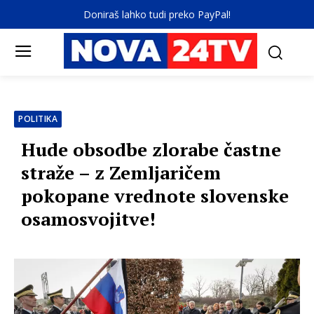
Doniraš lahko tudi preko PayPal!
POLITIKA
Hude obsodbe zlorabe častne
straže – z Zemljaričem
pokopane vrednote slovenske
osamosvojitve!