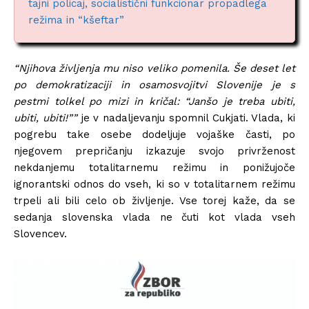
tajni policaj, socialistični funkcionar propadlega
režima in “kšeftar”
“Njihova življenja mu niso veliko pomenila. Še deset let
po demokratizaciji in osamosvojitvi Slovenije je s
pestmi tolkel po mizi in kričal: “Janšo je treba ubiti,
ubiti, ubiti!””
je v nadaljevanju spomnil Cukjati. Vlada, ki
pogrebu take osebe dodeljuje vojaške časti, po
njegovem prepričanju izkazuje svojo privrženost
nekdanjemu totalitarnemu režimu in ponižujoče
ignorantski odnos do vseh, ki so v totalitarnem režimu
trpeli ali bili celo ob življenje. Vse torej kaže, da se
sedanja slovenska vlada ne čuti kot vlada vseh
Slovencev.