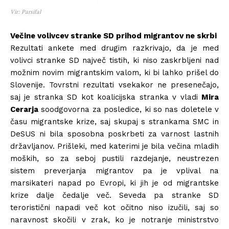
Vir: Parsifal
Večine volivcev stranke SD prihod migrantov ne skrbi
Rezultati ankete med drugim razkrivajo, da je med
volivci stranke SD največ tistih, ki niso zaskrbljeni nad
možnim novim migrantskim valom, ki bi lahko prišel do
Slovenije. Tovrstni rezultati vsekakor ne presenečajo,
saj je stranka SD kot koalicijska stranka v vladi
Mira
Cerarja
soodgovorna za posledice, ki so nas doletele v
času migrantske krize, saj skupaj s strankama SMC in
DeSUS ni bila sposobna poskrbeti za varnost lastnih
državljanov. Prišleki, med katerimi je bila večina mladih
moških, so za seboj pustili razdejanje, neustrezen
sistem preverjanja migrantov pa je vplival na
marsikateri napad po Evropi, ki jih je od migrantske
krize dalje čedalje več. Seveda pa stranke SD
teroristični napadi več kot očitno niso izučili, saj so
naravnost skočili v zrak, ko je notranje ministrstvo