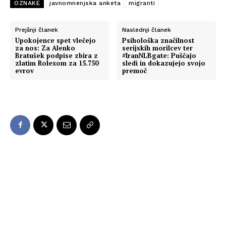
OZNAKE
javnomnenjska anketa
migranti
Prejšnji članek
Naslednji članek
Upokojence spet vlečejo
Psihološka značilnost
za nos: Za Alenko
serijskih morilcev ter
Bratušek podpise zbira z
#IranNLBgate: Puščajo
zlatim Rolexom za 15.750
sledi in dokazujejo svojo
evrov
premoč