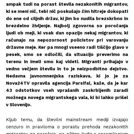
ampak tudi na porast števila nezakonitih migrantov,
ki se meni nič, tebi nič poskušajo čim hitreje dokopati
do ene od ciljnih držav, ki jim bo nudila brezskrbno in
brezdelno življenje. Najbolj zgovorna so poročanja
ljudi ob meji, ki vsak dan opazijo nekaj migrantov, ki
računajo na nepozornost policistov pri varovanju
državne meje. Ker pa mnogi vseeno radi tiščijo glavo v
pesek, smo se odločili, da situacijo preverimo na
terenu in imeli smo kaj videti. Migranti prihajajo v
vedno večjem številu in to je neizpodbitno dejstvo.
Nedavna javnomnenjska raziskava, ki jo je za
Nova24TV opravila agencija Parsifal, kaže, da je kar
43 odstotkov vseh vprašanih zaskrbljenih zaradi
možnega novega migrantskega vala, ki bi lahko prišel
v Slovenijo.
Kljub temu, da številni mainstream mediji izvajajo
cenzuro in praviloma o porastu prehoda nezakonitih
migrantov ne poročajo, pa očitno ljudje s spremljanjem