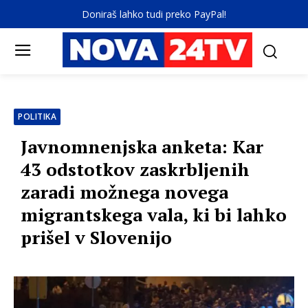
Doniraš lahko tudi preko PayPal!
POLITIKA
Javnomnenjska anketa: Kar
43 odstotkov zaskrbljenih
zaradi možnega novega
migrantskega vala, ki bi lahko
prišel v Slovenijo