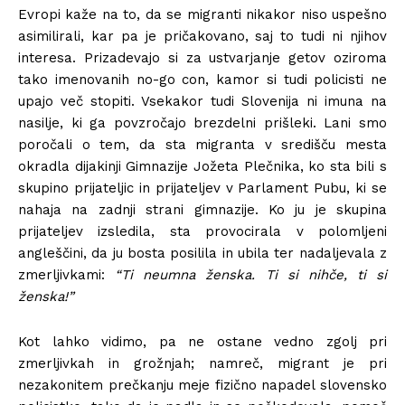
Evropi kaže na to, da se migranti nikakor niso uspešno
asimilirali, kar pa je pričakovano, saj to tudi ni njihov
interesa. Prizadevajo si za ustvarjanje getov oziroma
tako imenovanih no-go con, kamor si tudi policisti ne
upajo več stopiti. Vsekakor tudi Slovenija ni imuna na
nasilje, ki ga povzročajo brezdelni prišleki. Lani smo
poročali o tem, da sta migranta v središču mesta
okradla dijakinji Gimnazije Jožeta Plečnika, ko sta bili s
skupino prijateljic in prijateljev v Parlament Pubu, ki se
nahaja na zadnji strani gimnazije. Ko ju je skupina
prijateljev izsledila, sta provocirala v polomljeni
angleščini, da ju bosta posilila in ubila ter nadaljevala z
zmerljivkami:
“Ti neumna ženska. Ti si nihče, ti si
ženska!”
Kot lahko vidimo, pa ne ostane vedno zgolj pri
zmerljivkah in grožnjah; namreč, migrant je pri
nezakonitem prečkanju meje fizično napadel slovensko