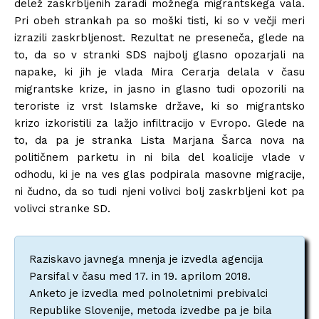
delež zaskrbljenih zaradi možnega migrantskega vala.
Pri obeh strankah pa so moški tisti, ki so v večji meri
izrazili zaskrbljenost. Rezultat ne preseneča, glede na
to, da so v stranki SDS najbolj glasno opozarjali na
napake, ki jih je vlada Mira Cerarja delala v času
migrantske krize, in jasno in glasno tudi opozorili na
teroriste iz vrst Islamske države, ki so migrantsko
krizo izkoristili za lažjo infiltracijo v Evropo. Glede na
to, da pa je stranka Lista Marjana Šarca nova na
političnem parketu in ni bila del koalicije vlade v
odhodu, ki je na ves glas podpirala masovne migracije,
ni čudno, da so tudi njeni volivci bolj zaskrbljeni kot pa
volivci stranke SD.
Raziskavo javnega mnenja je izvedla agencija
Parsifal v času med 17. in 19. aprilom 2018.
Anketo je izvedla med polnoletnimi prebivalci
Republike Slovenije, metoda izvedbe pa je bila