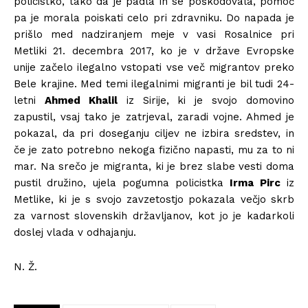
policistko, tako da je padla in se poškodovala, pomoč
pa je morala poiskati celo pri zdravniku. Do napada je
prišlo med nadziranjem meje v vasi Rosalnice pri
Metliki 21. decembra 2017, ko je v države Evropske
unije začelo ilegalno vstopati vse več migrantov preko
Bele krajine. Med temi ilegalnimi migranti je bil tudi 24-
letni
Ahmed Khalil
iz Sirije, ki je svojo domovino
zapustil, vsaj tako je zatrjeval, zaradi vojne. Ahmed je
pokazal, da pri doseganju ciljev ne izbira sredstev, in
če je zato potrebno nekoga fizično napasti, mu za to ni
mar. Na srečo je migranta, ki je brez slabe vesti doma
pustil družino, ujela pogumna policistka
Irma Pirc
iz
Metlike, ki je s svojo zavzetostjo pokazala večjo skrb
za varnost slovenskih državljanov, kot jo je kadarkoli
doslej vlada v odhajanju.
N. Ž.