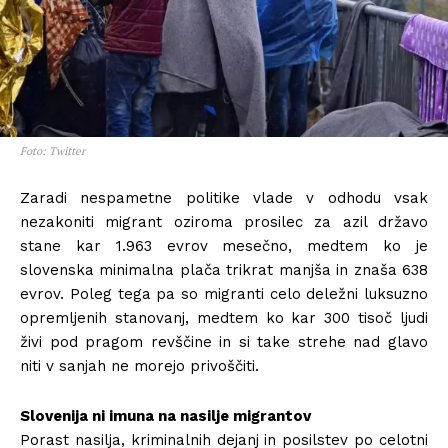
Foto: Twitter
Zaradi nespametne politike vlade v odhodu vsak
nezakoniti migrant oziroma prosilec za azil državo
stane kar 1.963 evrov mesečno, medtem ko je
slovenska minimalna plača trikrat manjša in znaša 638
evrov. Poleg tega pa so migranti celo deležni luksuzno
opremljenih stanovanj, medtem ko kar 300 tisoč ljudi
živi pod pragom revščine in si take strehe nad glavo
niti v sanjah ne morejo privoščiti.
Slovenija ni imuna na nasilje migrantov
Porast nasilja, kriminalnih dejanj in posilstev po celotni