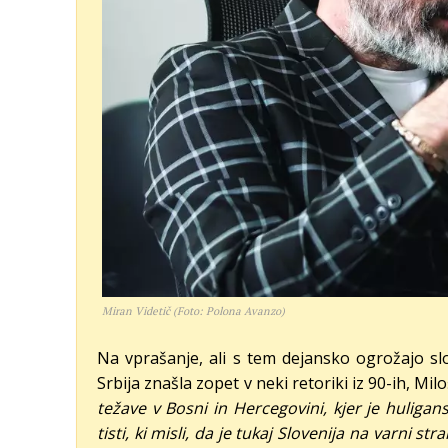
Miran Videtič (Foto: Polona Avanzo)
Na vprašanje, ali s tem dejansko ogrožajo slo
Srbija znašla zopet v neki retoriki iz 90-ih, Milo
težave v Bosni in Hercegovini, kjer je huligan
tisti, ki misli, da je tukaj Slovenija na varni str