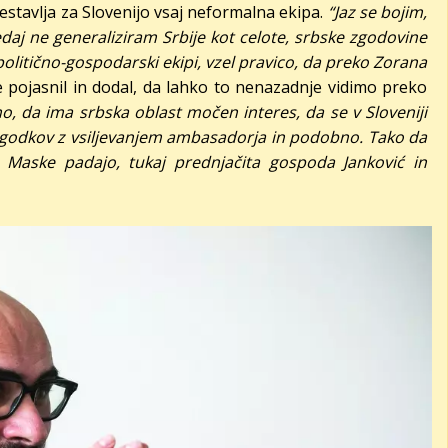
 sestavlja za Slovenijo vsaj neformalna ekipa.
“Jaz se bojim,
daj ne generaliziram Srbije kot celote, srbske zgodovine
itično-gospodarski ekipi, vzel pravico, da preko Zorana
 pojasnil in dodal, da lahko to nenazadnje vidimo preko
o, da ima srbska oblast močen interes, da se v Sloveniji
godkov z vsiljevanjem ambasadorja in podobno. Tako da
Maske padajo, tukaj prednjačita gospoda Janković in