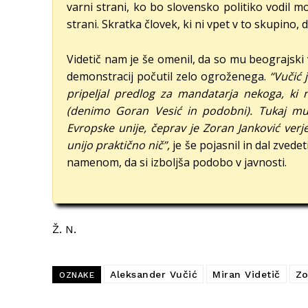
varni strani, ko bo slovensko politiko vodil m
strani. Skratka človek, ki ni vpet v to skupino, d
Videtič nam je še omenil, da so mu beograjski v
demonstracij počutil zelo ogroženega.
“Vučić 
pripeljal predlog za mandatarja nekoga, ki n
(denimo Goran Vesić in podobni). Tukaj mu j
Evropske unije, čeprav je Zoran Janković verj
unijo praktično nič”,
je še pojasnil in dal zvede
namenom, da si izboljša podobo v javnosti.
Ž. N.
Aleksander Vučić
Miran Videtič
Zo
OZNAKE