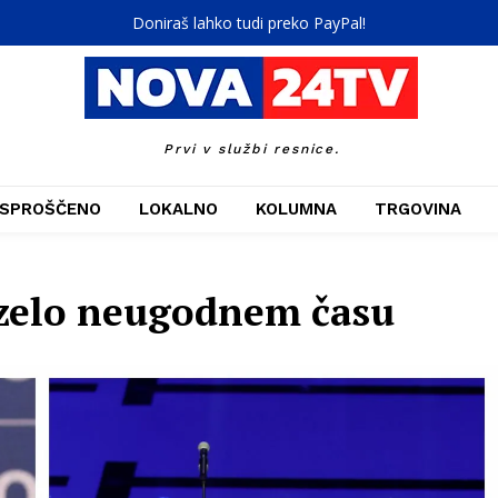
Doniraš lahko tudi preko PayPal!
Prvi v službi resnice.
SPROŠČENO
LOKALNO
KOLUMNA
TRGOVINA
b zelo neugodnem času