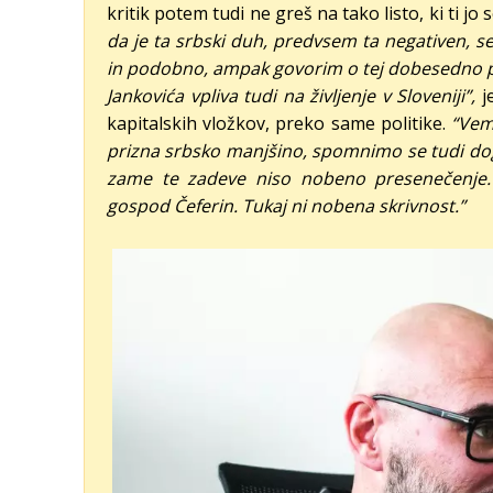
kritik potem tudi ne greš na tako listo, ki ti jo
da je ta srbski duh, predvsem ta negativen, se
in podobno, ampak govorim o tej dobesedno pol
Jankovića vpliva tudi na življenje v Sloveniji”,
je
kapitalskih vložkov, preko same politike.
“Vem
prizna srbsko manjšino, spomnimo se tudi do
zame te zadeve niso nobeno presenečenje. 
gospod Čeferin. Tukaj ni nobena skrivnost.”