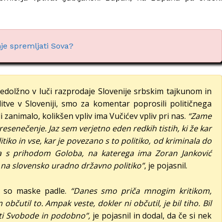
je spremljati Sova?
dolžno v luči razprodaje Slovenije srbskim tajkunom in
itve v Sloveniji, smo za komentar poprosili političnega
di zanimalo, kolikšen vpliv ima Vučićev vpliv pri nas.
“Zame
senečenje. Jaz sem verjetno eden redkih tistih, ki že kar
iko in vse, kar je povezano s to politiko, od kriminala do
eda s prihodom Goloba, na katerega ima Zoran Janković
di na slovensko uradno državno politiko”
, je pojasnil.
a so maske padle.
“Danes smo priča mnogim kritikom,
m občutil to. Ampak veste, dokler ni občutil, je bil tiho. Bil
sti Svobode in podobno”,
je pojasnil in dodal, da če si nek