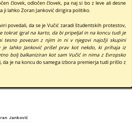
očen človek, odločen človek, pa naj si bo z leve ali desne
a ji lahko Zoran Janković dirigira politiko.
iri povedali, da se je Vučić zaradi študentskih protestov,
je tokrat igral na karto, da bi pripeljal in na koncu tudi je
i tesno povezan z njim in ni v njegovi najožji skupini
e lahko Janković prišel prav kot nekdo, ki prihaja iz
etno bolj balkaniziran kot sam Vučić in nima z Evropsko
ti, da je na koncu do samega izbora premierja tudi prišlo z
ran Janković