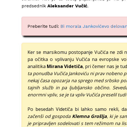
predsednik
Aleksander Vučić
.
Preberite tudi:
Bi morala Jankovićevo delovan
Ker se marsikomu postopanje Vučića ne zdi ne
pa očitka o vplivanju Vučića na evropske vol
analitika
Mirana Videtiča
, pri čemer nas je tu
ta ponudba Vučića Jankoviću ni prav nobeno pre
nekaj časa opozarja na sprego med srbsko polit
tajnih služb in pa ljubljansko občino. Sev
enormni vpliv, se je ta vpliv Vučića preselil tu
Po besedah Videtiča bi lahko samo rekli, d
začenši od gospoda
Klemna Grošlja
, ki je sa
je pripravljen sodelovati s tem režimom na li