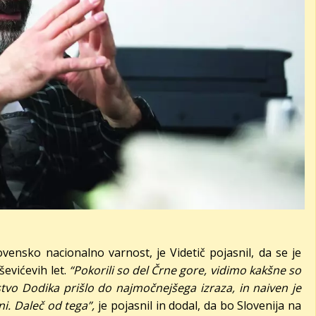
vensko nacionalno varnost, je Videtič pojasnil, da se je
ševićevih let.
“Pokorili so del Črne gore, vidimo kakšne so
stvo Dodika prišlo do najmočnejšega izraza, in naiven je
ani. Daleč od tega”,
je pojasnil in dodal, da bo Slovenija na