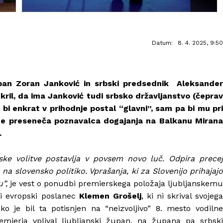
Datum:
8. 4. 2025, 9:50
župan Zoran Janković in srbski predsednik Aleksander
azkril, da ima Janković tudi srbsko državljanstvo (čeprav
a bi enkrat v prihodnje postal “glavni”, sam pa bi mu pri
e preseneča poznavalca dogajanja na Balkanu Mirana
.
ke volitve postavlja v povsem novo luč. Odpira precej
na slovensko politiko. Vprašanja, ki za Slovenijo prihajajo
”,
je vest o ponudbi premierskega položaja ljubljanskemu
i evropski poslanec
Klemen Grošelj
, ki ni skrival svojeg
ko je bil ta potisnjen na “neizvoljivo” 8. mesto vodilne
remierja vplival ljubljanski župan, na župana pa srbski