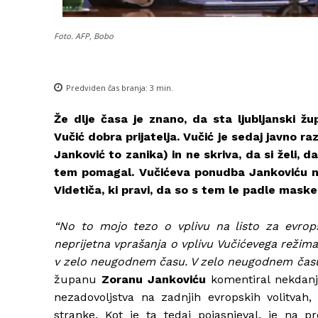
Foto. AFP, Bobo
Predviden čas branja:
3
min.
Že dlje časa je znano, da sta ljubljanski 
Vučić dobra prijatelja. Vučić je sedaj javno r
Janković to zanika) in ne skriva, da si želi, d
tem pomagal. Vučićeva ponudba Jankoviću n
Videtiča, ki pravi, da so s tem le padle maske
“No to mojo tezo o vplivu na listo za evrops
neprijetna vprašanja o vplivu Vučićevega režima 
v zelo neugodnem času. V zelo neugodnem času
županu
Zoranu Jankoviću
komentiral nekdanj
nezadovoljstva na zadnjih evropskih volitvah, 
stranke. Kot je ta tedaj pojasnjeval, je na p