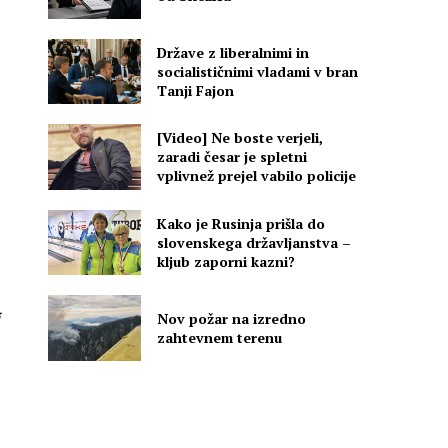
Države z liberalnimi in
socialističnimi vladami v bran
Tanji Fajon
[Video] Ne boste verjeli,
zaradi česar je spletni
vplivnež prejel vabilo policije
Kako je Rusinja prišla do
slovenskega državljanstva –
kljub zaporni kazni?
Nov požar na izredno
zahtevnem terenu
a