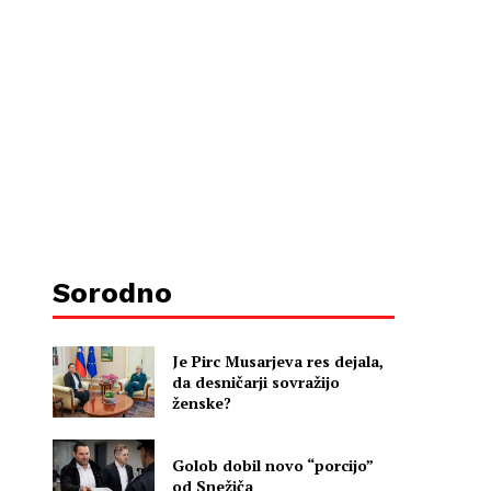
Sorodno
Je Pirc Musarjeva res dejala,
da desničarji sovražijo
ženske?
Golob dobil novo “porcijo”
od Snežiča