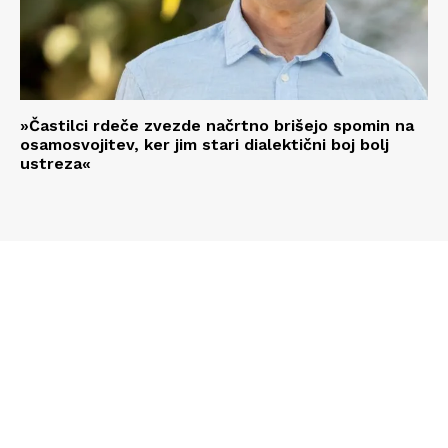
»Častilci rdeče zvezde načrtno brišejo spomin na
osamosvojitev, ker jim stari dialektični boj bolj
ustreza«