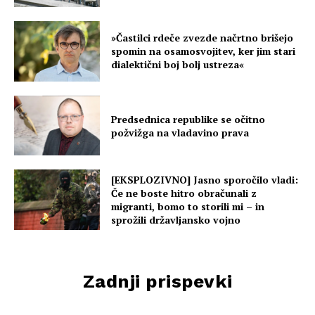
»Častilci rdeče zvezde načrtno brišejo
spomin na osamosvojitev, ker jim stari
dialektični boj bolj ustreza«
Predsednica republike se očitno
požvižga na vladavino prava
[EKSPLOZIVNO] Jasno sporočilo vladi:
Če ne boste hitro obračunali z
migranti, bomo to storili mi – in
sprožili državljansko vojno
Zadnji prispevki