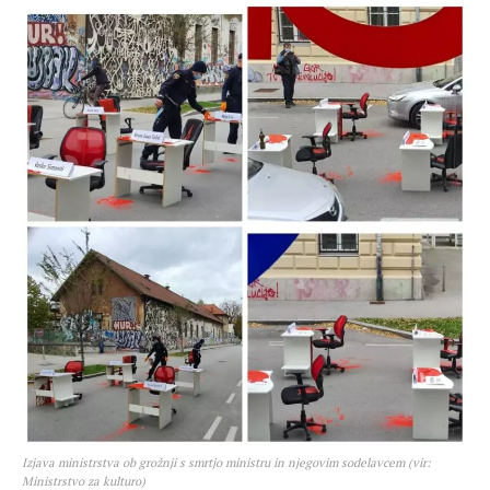
Izjava ministrstva ob grožnji s smrtjo ministru in njegovim sodelavcem (vir:
Ministrstvo za kulturo)