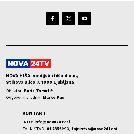
NOVA HIŠA, medijska hiša d.o.o.,
Štihova ulica 7, 1000 Ljubljana
Direktor:
Boris Tomašič
Odgovorni urednik:
Marko Puš
KONTAKT
INFO:
info@nova24tv.si
TAJNIŠTVO:
01 2355293,
tajnistvo@nova24tv.si