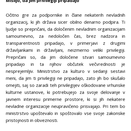
Mislijo, da jim privilegiji pripadajo
Očitno gre za podpornike in člane nekaterih nevladnih
organizacij, ki jih država sicer obilno denarno podpira. Ti
ljudje so prepričani, da določenim nevladnim organizacijam
samoumevno, za nedoločen čas, brez nadzora in
transparentnosti pripadajo, v primerjavi z drugimi
državljankami in državljani, neizmerno veliki privilegiji.
Prepričani so, da jim določene stvari samoumevno
pripadajo in ta njihov občutek večvrednosti je
nesprejemljiv. Ministrstvo za kulturo v sedanji sestavi
meni, da jim ti privilegiji ne pripadajo, zato jih bo skušalo
omejiti, saj so zaradi teh privilegijev oškodovane vrhunske
kulturne ustanove, ki potrebujejo za svoje delovanje v
javnem interesu primerne prostore, ki si jih nekatere
nevladne organizacije neupravičeno prisvajajo. Pri tem bo
ministrstvo upoštevalo in spoštovalo vse svoje zakonske
pristojnosti in obveznosti.