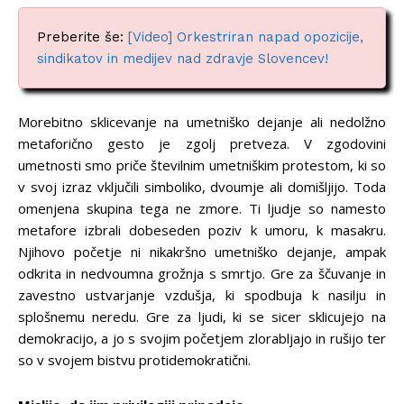
Preberite še:
[Video] Orkestriran napad opozicije,
sindikatov in medijev nad zdravje Slovencev!
Morebitno sklicevanje na umetniško dejanje ali nedolžno
metaforično gesto je zgolj pretveza. V zgodovini
umetnosti smo priče številnim umetniškim protestom, ki so
v svoj izraz vključili simboliko, dvoumje ali domišljijo. Toda
omenjena skupina tega ne zmore. Ti ljudje so namesto
metafore izbrali dobeseden poziv k umoru, k masakru.
Njihovo početje ni nikakršno umetniško dejanje, ampak
odkrita in nedvoumna grožnja s smrtjo. Gre za ščuvanje in
zavestno ustvarjanje vzdušja, ki spodbuja k nasilju in
splošnemu neredu. Gre za ljudi, ki se sicer sklicujejo na
demokracijo, a jo s svojim početjem zlorabljajo in rušijo ter
so v svojem bistvu protidemokratični.