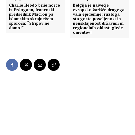
Charlie Hebdo brije norce
Belgija je največje
iz Erdogana, francoski
evropsko žarišče drugega
predsednik Macron pa
vala epidemije: razloga
islamskim skrajnežem
sta gosta poseljenost in
sporoča: “Stripov ne
neusklajenost državnih in
damo!”
regionalnih oblasti glede
omejitev!