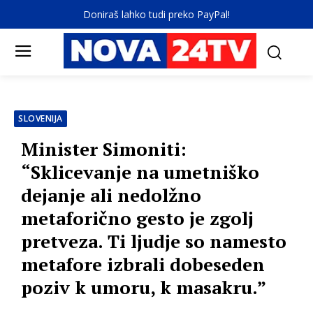
Doniraš lahko tudi preko PayPal!
SLOVENIJA
Minister Simoniti:
“Sklicevanje na umetniško
dejanje ali nedolžno
metaforično gesto je zgolj
pretveza. Ti ljudje so namesto
metafore izbrali dobeseden
poziv k umoru, k masakru.”