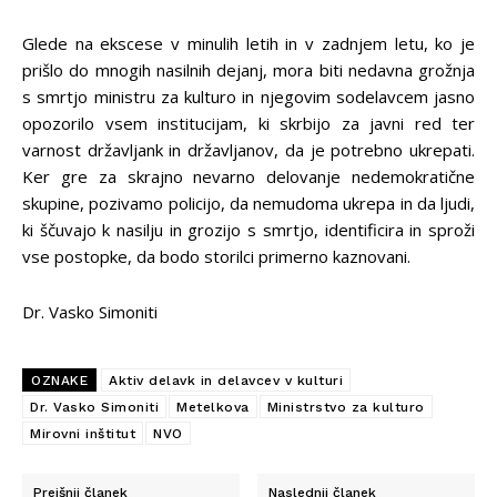
Glede na ekscese v minulih letih in v zadnjem letu, ko je
prišlo do mnogih nasilnih dejanj, mora biti nedavna grožnja
s smrtjo ministru za kulturo in njegovim sodelavcem jasno
opozorilo vsem institucijam, ki skrbijo za javni red ter
varnost državljank in državljanov, da je potrebno ukrepati.
Ker gre za skrajno nevarno delovanje nedemokratične
skupine, pozivamo policijo, da nemudoma ukrepa in da ljudi,
ki ščuvajo k nasilju in grozijo s smrtjo, identificira in sproži
vse postopke, da bodo storilci primerno kaznovani.
Dr. Vasko Simoniti
OZNAKE
Aktiv delavk in delavcev v kulturi
Dr. Vasko Simoniti
Metelkova
Ministrstvo za kulturo
Mirovni inštitut
NVO
Prejšnji članek
Naslednji članek