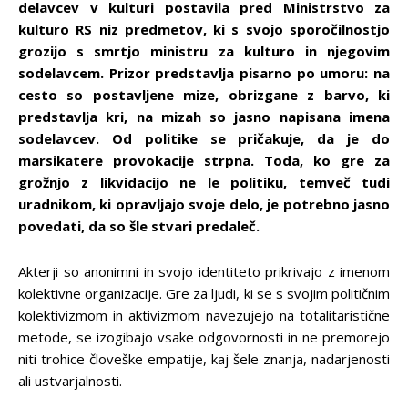
delavcev v kulturi postavila pred Ministrstvo za
kulturo RS niz predmetov, ki s svojo sporočilnostjo
grozijo s smrtjo ministru za kulturo in njegovim
sodelavcem. Prizor predstavlja pisarno po umoru: na
cesto so postavljene mize, obrizgane z barvo, ki
predstavlja kri, na mizah so jasno napisana imena
sodelavcev. Od politike se pričakuje, da je do
marsikatere provokacije strpna. Toda, ko gre za
grožnjo z likvidacijo ne le politiku, temveč tudi
uradnikom, ki opravljajo svoje delo, je potrebno jasno
povedati, da so šle stvari predaleč.
Akterji so anonimni in svojo identiteto prikrivajo z imenom
kolektivne organizacije. Gre za ljudi, ki se s svojim političnim
kolektivizmom in aktivizmom navezujejo na totalitaristične
metode, se izogibajo vsake odgovornosti in ne premorejo
niti trohice človeške empatije, kaj šele znanja, nadarjenosti
ali ustvarjalnosti.