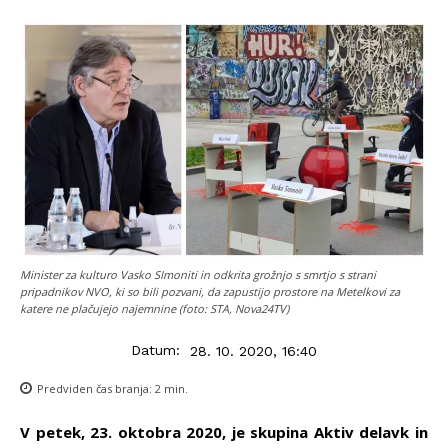
Minister za kulturo Vasko SImoniti in odkrita grožnjo s smrtjo s strani
pripadnikov NVO, ki so bili pozvani, da zapustijo prostore na Metelkovi za
katere ne plačujejo najemnine (foto: STA, Nova24TV)
Datum:
28. 10. 2020, 16:40
Predviden čas branja:
2
min.
V petek, 23. oktobra 2020, je skupina Aktiv delavk in