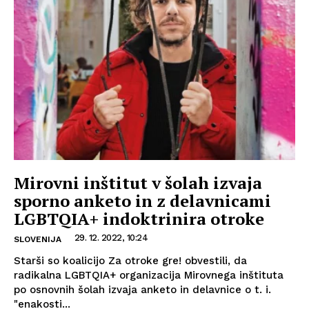
Mirovni inštitut v šolah izvaja
sporno anketo in z delavnicami
LGBTQIA+ indoktrinira otroke
29. 12. 2022, 10:24
SLOVENIJA
Starši so koalicijo Za otroke gre! obvestili, da
radikalna LGBTQIA+ organizacija Mirovnega inštituta
po osnovnih šolah izvaja anketo in delavnice o t. i.
"enakosti...