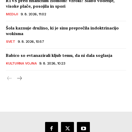
RTVS pred finančnim zlomom! Vzroki? Slabo vodenje,
visoke plače, posojila in spori
MEDIJI
9. 8. 2026, 11:02
Šola kaznuje družino, ki je sinu preprečila indoktrinacijo
wokisma
SVET
9. 8. 2026, 10:57
Babico so evtanazirali kljub temu, da ni dala soglasja
KULTURNA VOJNA
9. 8. 2026, 10:23