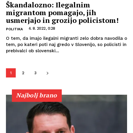
Škandalozno: Ilegalnim
migrantom pomagajo, jih
usmerjajo in grozijo policistom!
4. 8. 2022, 0:28
POLITIKA
O tem, da imajo ilegalni migranti zelo dobra navodila o
tem, po kateri poti naj gredo v Slovenijo, so policisti in
prebivalci ob slovenski...
1
2
3
Najbolj brano