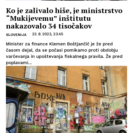
Ko je zalivalo hiše, je ministrstvo
“Mukijevemu” inštitutu
nakazovalo 34 tisočakov
23. 8. 2023, 23:45
SLOVENIJA
Minister za finance Klemen Boštjančič je že pred
časom dejal, da se počasi pomikamo proti obdobju
varčevanja in upoštevanja fiskalnega pravila. Že pred
poplavami...