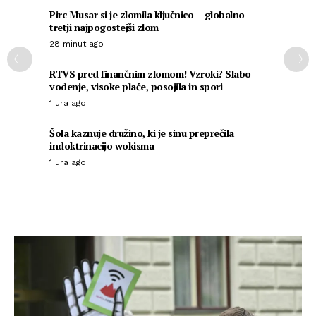
Pirc Musar si je zlomila ključnico – globalno
tretji najpogostejši zlom
28 minut ago
RTVS pred finančnim zlomom! Vzroki? Slabo
vodenje, visoke plače, posojila in spori
1 ura ago
Šola kaznuje družino, ki je sinu preprečila
indoktrinacijo wokisma
1 ura ago