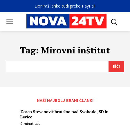
Doniraš lahko tudi preko PayPal!
Tag:
Mirovni inštitut
IŠČI
NAŠI NAJBOLJ BRANI ČLANKI
Zoran Stevanović brutalno nad Svobodo, SD in
Levico
9 minut ago