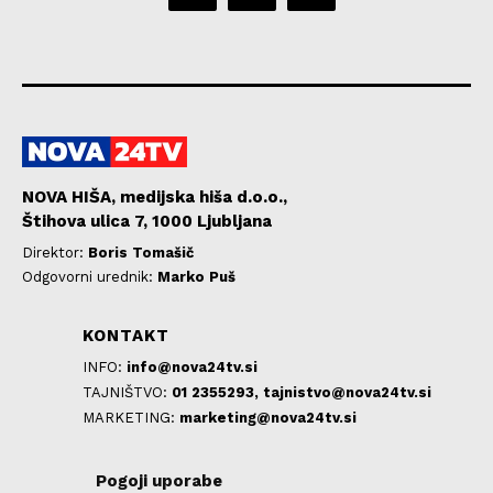
NOVA HIŠA, medijska hiša d.o.o.,
Štihova ulica 7, 1000 Ljubljana
Direktor:
Boris Tomašič
Odgovorni urednik:
Marko Puš
KONTAKT
INFO:
info@nova24tv.si
TAJNIŠTVO:
01 2355293,
tajnistvo@nova24tv.si
MARKETING:
marketing@nova24tv.si
Pogoji uporabe