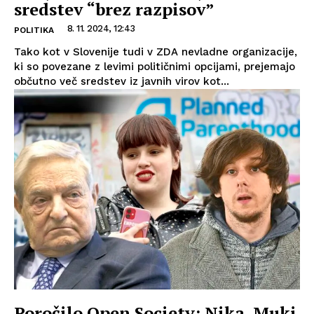
sredstev “brez razpisov”
8. 11. 2024, 12:43
POLITIKA
Tako kot v Slovenije tudi v ZDA nevladne organizacije,
ki so povezane z levimi političnimi opcijami, prejemajo
občutno več sredstev iz javnih virov kot...
Poročilo Open Society: Nika, Muki