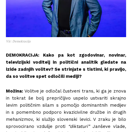
Vir: Demokracija
DEMOKRACIJA: Kako pa kot zgodovinar, novinar,
televizijski voditelj in politični analitik gledate na
izide zadnjih volitev? Se strinjate s tistimi, ki pravijo,
da so volitve spet odločili mediji?
Možina:
Volitve je odločal čustveni trans, ki ga je znova
in tokrat še bolj prepričljivo uspelo ustvariti skrajno
levim političnim silam s pomočjo dominantnih medijev
in s pomembno podporo kvazicivilne družbe in drugih
mehanizmov, ki služijo slovenski levici. V zraku je bilo
sprovocirano vzdušje proti
“diktaturi”
Janševe vlade,