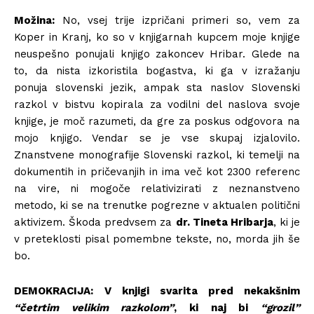
Možina:
No, vsej trije izpričani primeri so, vem za
Koper in Kranj, ko so v knjigarnah kupcem moje knjige
neuspešno ponujali knjigo zakoncev Hribar. Glede na
to, da nista izkoristila bogastva, ki ga v izražanju
ponuja slovenski jezik, ampak sta naslov Slovenski
razkol v bistvu kopirala za vodilni del naslova svoje
knjige, je moč razumeti, da gre za poskus odgovora na
mojo knjigo. Vendar se je vse skupaj izjalovilo.
Znanstvene monografije Slovenski razkol, ki temelji na
dokumentih in pričevanjih in ima več kot 2300 referenc
na vire, ni mogoče relativizirati z neznanstveno
metodo, ki se na trenutke pogrezne v aktualen politični
aktivizem. Škoda predvsem za
dr. Tineta Hribarja
, ki je
v preteklosti pisal pomembne tekste, no, morda jih še
bo.
DEMOKRACIJA:
V knjigi svarita pred nekakšnim
“četrtim velikim razkolom”
, ki naj bi
“grozil”