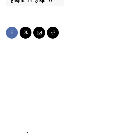
“gospod” in “gospa”?!