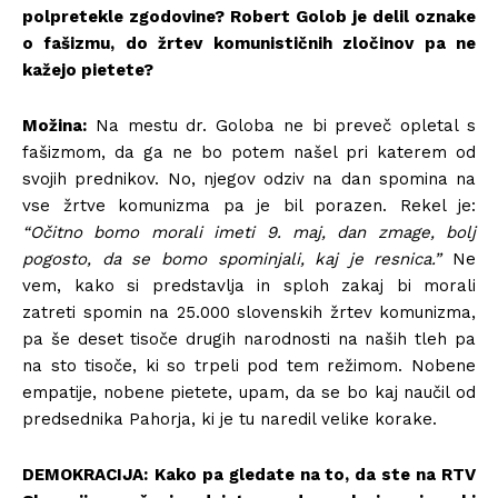
polpretekle zgodovine? Robert Golob je delil oznake
o fašizmu, do žrtev komunističnih zločinov pa ne
kažejo pietete?
Možina:
Na mestu dr. Goloba ne bi preveč opletal s
fašizmom, da ga ne bo potem našel pri katerem od
svojih prednikov. No, njegov odziv na dan spomina na
vse žrtve komunizma pa je bil porazen. Rekel je:
“Očitno bomo morali imeti 9. maj, dan zmage, bolj
pogosto, da se bomo spominjali, kaj je resnica.”
Ne
vem, kako si predstavlja in sploh zakaj bi morali
zatreti spomin na 25.000 slovenskih žrtev komunizma,
pa še deset tisoče drugih narodnosti na naših tleh pa
na sto tisoče, ki so trpeli pod tem režimom. Nobene
empatije, nobene pietete, upam, da se bo kaj naučil od
predsednika Pahorja, ki je tu naredil velike korake.
DEMOKRACIJA:
Kako pa gledate na to, da ste na RTV