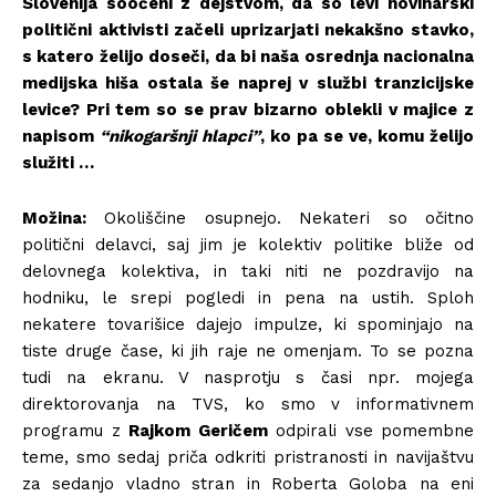
Slovenija soočeni z dejstvom, da so levi novinarski
politični aktivisti začeli uprizarjati nekakšno stavko,
s katero želijo doseči, da bi naša osrednja nacionalna
medijska hiša ostala še naprej v službi tranzicijske
levice? Pri tem so se prav bizarno oblekli v majice z
napisom
“nikogaršnji hlapci”
, ko pa se ve, komu želijo
služiti …
Možina:
Okoliščine osupnejo. Nekateri so očitno
politični delavci, saj jim je kolektiv politike bliže od
delovnega kolektiva, in taki niti ne pozdravijo na
hodniku, le srepi pogledi in pena na ustih. Sploh
nekatere tovarišice dajejo impulze, ki spominjajo na
tiste druge čase, ki jih raje ne omenjam. To se pozna
tudi na ekranu. V nasprotju s časi npr. mojega
direktorovanja na TVS, ko smo v informativnem
programu z
Rajkom Geričem
odpirali vse pomembne
teme, smo sedaj priča odkriti pristranosti in navijaštvu
za sedanjo vladno stran in Roberta Goloba na eni