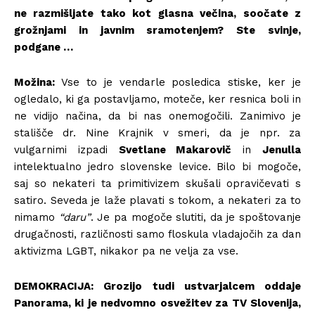
ne razmišljate tako kot glasna večina, soočate z
grožnjami in javnim sramotenjem? Ste svinje,
podgane …
Možina:
Vse to je vendarle posledica stiske, ker je
ogledalo, ki ga postavljamo, moteče, ker resnica boli in
ne vidijo načina, da bi nas onemogočili. Zanimivo je
stališče dr. Nine Krajnik v smeri, da je npr. za
vulgarnimi izpadi
Svetlane Makarovič
in
Jenulla
intelektualno jedro slovenske levice. Bilo bi mogoče,
saj so nekateri ta primitivizem skušali opravičevati s
satiro. Seveda je laže plavati s tokom, a nekateri za to
nimamo
“daru”
. Je pa mogoče slutiti, da je spoštovanje
drugačnosti, različnosti samo floskula vladajočih za dan
aktivizma LGBT, nikakor pa ne velja za vse.
DEMOKRACIJA: Grozijo tudi ustvarjalcem oddaje
Panorama, ki je nedvomno osvežitev za TV Slovenija,