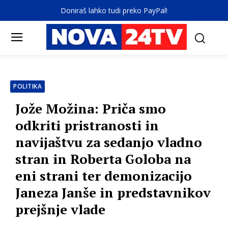
Doniraš lahko tudi preko PayPal!
POLITIKA
Jože Možina: Priča smo
odkriti pristranosti in
navijaštvu za sedanjo vladno
stran in Roberta Goloba na
eni strani ter demonizacijo
Janeza Janše in predstavnikov
prejšnje vlade