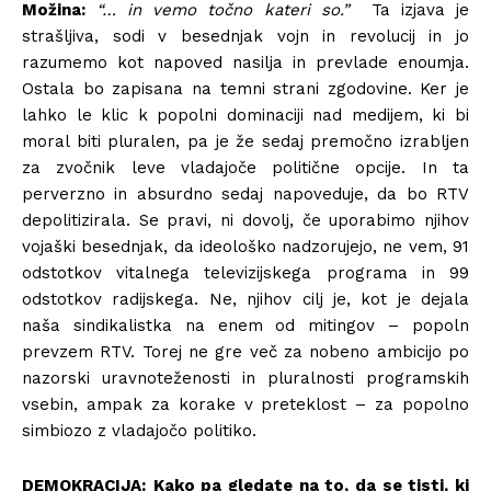
Možina:
“… in vemo točno kateri so.”
Ta izjava je
strašljiva, sodi v besednjak vojn in revolucij in jo
razumemo kot napoved nasilja in prevlade enoumja.
Ostala bo zapisana na temni strani zgodovine. Ker je
lahko le klic k popolni dominaciji nad medijem, ki bi
moral biti pluralen, pa je že sedaj premočno izrabljen
za zvočnik leve vladajoče politične opcije. In ta
perverzno in absurdno sedaj napoveduje, da bo RTV
depolitizirala. Se pravi, ni dovolj, če uporabimo njihov
vojaški besednjak, da ideološko nadzorujejo, ne vem, 91
odstotkov vitalnega televizijskega programa in 99
odstotkov radijskega. Ne, njihov cilj je, kot je dejala
naša sindikalistka na enem od mitingov – popoln
prevzem RTV. Torej ne gre več za nobeno ambicijo po
nazorski uravnoteženosti in pluralnosti programskih
vsebin, ampak za korake v preteklost – za popolno
simbiozo z vladajočo politiko.
DEMOKRACIJA:
Kako pa gledate na to, da se tisti, ki