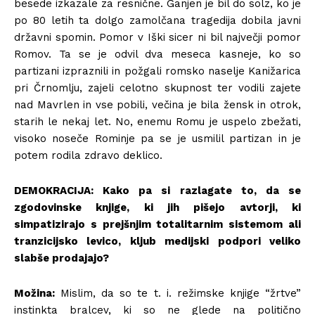
besede izkazale za resnične. Ganjen je bil do solz, ko je
po 80 letih ta dolgo zamolčana tragedija dobila javni
državni spomin. Pomor v Iški sicer ni bil največji pomor
Romov. Ta se je odvil dva meseca kasneje, ko so
partizani izpraznili in požgali romsko naselje Kanižarica
pri Črnomlju, zajeli celotno skupnost ter vodili zajete
nad Mavrlen in vse pobili, večina je bila žensk in otrok,
starih le nekaj let. No, enemu Romu je uspelo zbežati,
visoko noseče Rominje pa se je usmilil partizan in je
potem rodila zdravo deklico.
DEMOKRACIJA: Kako pa si razlagate to, da se
zgodovinske knjige, ki jih pišejo avtorji, ki
simpatizirajo s prejšnjim totalitarnim sistemom ali
tranzicijsko levico, kljub medijski podpori veliko
slabše prodajajo?
Možina:
Mislim, da so te t. i. režimske knjige “žrtve”
instinkta bralcev, ki so ne glede na politično