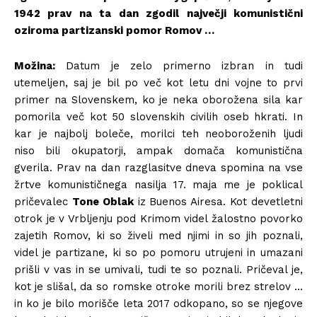
1942 prav na ta dan zgodil največji komunistični
oziroma partizanski pomor Romov …
Možina:
Datum je zelo primerno izbran in tudi
utemeljen, saj je bil po več kot letu dni vojne to prvi
primer na Slovenskem, ko je neka oborožena sila kar
pomorila več kot 50 slovenskih civilih oseb hkrati. In
kar je najbolj boleče, morilci teh neoboroženih ljudi
niso bili okupatorji, ampak domača komunistična
gverila. Prav na dan razglasitve dneva spomina na vse
žrtve komunističnega nasilja 17. maja me je poklical
pričevalec
Tone Oblak
iz Buenos Airesa. Kot devetletni
otrok je v Vrbljenju pod Krimom videl žalostno povorko
zajetih Romov, ki so živeli med njimi in so jih poznali,
videl je partizane, ki so po pomoru utrujeni in umazani
prišli v vas in se umivali, tudi te so poznali. Pričeval je,
kot je slišal, da so romske otroke morili brez strelov …
in ko je bilo morišče leta 2017 odkopano, so se njegove