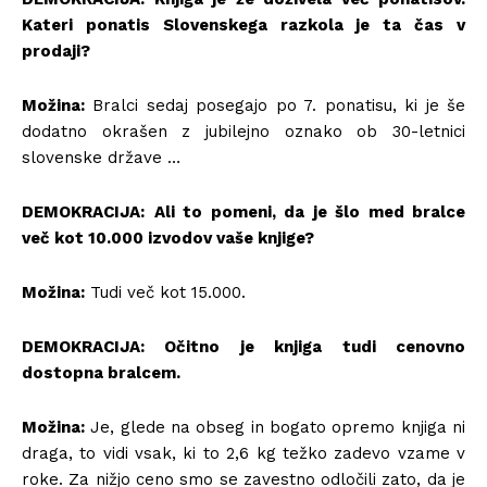
Kateri ponatis Slovenskega razkola je ta čas v
prodaji?
Možina:
Bralci sedaj posegajo po 7. ponatisu, ki je še
dodatno okrašen z jubilejno oznako ob 30-letnici
slovenske države …
DEMOKRACIJA:
Ali to pomeni, da je šlo med bralce
več kot 10.000 izvodov vaše knjige?
Možina:
Tudi več kot 15.000.
DEMOKRACIJA: Očitno je knjiga tudi cenovno
dostopna bralcem.
Možina:
Je, glede na obseg in bogato opremo knjiga ni
draga, to vidi vsak, ki to 2,6 kg težko zadevo vzame v
roke. Za nižjo ceno smo se zavestno odločili zato, da je