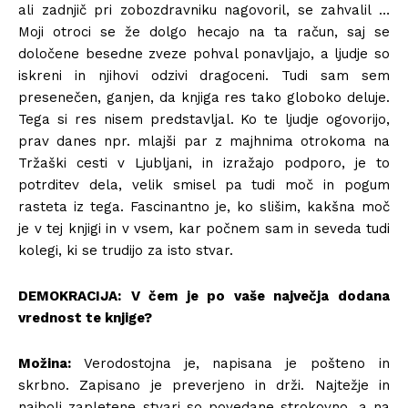
ali zadnjič pri zobozdravniku nagovoril, se zahvalil …
Moji otroci se že dolgo hecajo na ta račun, saj se
določene besedne zveze pohval ponavljajo, a ljudje so
iskreni in njihovi odzivi dragoceni. Tudi sam sem
presenečen, ganjen, da knjiga res tako globoko deluje.
Tega si res nisem predstavljal. Ko te ljudje ogovorijo,
prav danes npr. mlajši par z majhnima otrokoma na
Tržaški cesti v Ljubljani, in izražajo podporo, je to
potrditev dela, velik smisel pa tudi moč in pogum
rasteta iz tega. Fascinantno je, ko slišim, kakšna moč
je v tej knjigi in v vsem, kar počnem sam in seveda tudi
kolegi, ki se trudijo za isto stvar.
DEMOKRACIJA:
V čem je po vaše največja dodana
vrednost te knjige?
Možina:
Verodostojna je, napisana je pošteno in
skrbno. Zapisano je preverjeno in drži. Najtežje in
najbolj zapletene stvari so povedane strokovno, a na