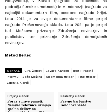
Hollywoodu), v Kanadi (nagrado za odličnost na
področju filmske umetnosti) in v Indoneziji (nagrado za
najboljši dokumentarni film, posebno nagrado žirije).
Leta 2014 je za svoje dokumentarne filme prejel
nagrado Prešernovega sklada. Leta 2021 pa je prejel
tudi Meškovo priznanje Združenja novinarjev in
publicistov ter priznanje Združenja domoljubnih
novinarjev.
Metod Berlec
OZNAKE
Ciril Žebot
Edvard Kardelj
Igor Pirkovič
intervju
Jože Možina
Spomenka Hribar
Tine Hribar
Zdenka Kidrič
Prejšnji članek
Naslednji članek
Poraz zdrave pameti:
Pravno barbarstvo
Nemške železnice ukinjajo
Golobove vlade
spolno delitev na