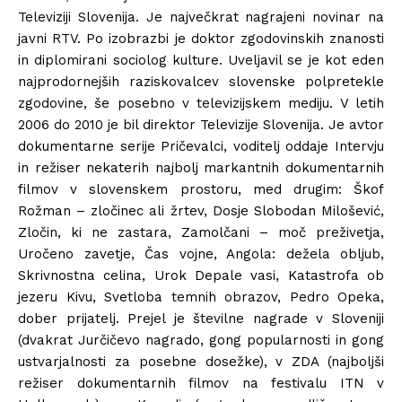
Televiziji Slovenija. Je največkrat nagrajeni novinar na
javni RTV. Po izobrazbi je doktor zgodovinskih znanosti
in diplomirani sociolog kulture. Uveljavil se je kot eden
najprodornejših raziskovalcev slovenske polpretekle
zgodovine, še posebno v televizijskem mediju. V letih
2006 do 2010 je bil direktor Televizije Slovenija. Je avtor
dokumentarne serije Pričevalci, voditelj oddaje Intervju
in režiser nekaterih najbolj markantnih dokumentarnih
filmov v slovenskem prostoru, med drugim: Škof
Rožman – zločinec ali žrtev, Dosje Slobodan Milošević,
Zločin, ki ne zastara, Zamolčani – moč preživetja,
Uročeno zavetje, Čas vojne, Angola: dežela obljub,
Skrivnostna celina, Urok Depale vasi, Katastrofa ob
jezeru Kivu, Svetloba temnih obrazov, Pedro Opeka,
dober prijatelj. Prejel je številne nagrade v Sloveniji
(dvakrat Jurčičevo nagrado, gong popularnosti in gong
ustvarjalnosti za posebne dosežke), v ZDA (najboljši
režiser dokumentarnih filmov na festivalu ITN v