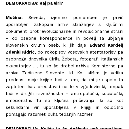
DEMOKRACIJA: Kaj pa viri?
Možina:
Seveda, izjemno pomemben je prvič
uporabljeni zakopani arhiv stražarjev s ključnimi
dokumenti protirevolucionarne in revolucionarne strani
– od osebne korespondence in povelj za ubijanje
slovenskih civilnih oseb, ki jih daje
Edvard Kardelj
Zdenki Kidrič
, do rokopisov vosovskih atentatorjev pa
osebnega dnevnika Cirila Žebota, fotografij italijanskih
okupatorjev …, tu so še drobci arhiva Kominterne pa
arhiva Zedinjene Slovenije itd. Kot slišim, je velika
prednost moje knjige tudi v tem, da mi je uspelo ta
zapleteni čas predstaviti ne le v zgodovinski, ampak
tudi v drugih razsežnostih – antropološki, sociološki,
emocionalni. Tu so ključna pričevanja, ki so kot
sekundarni vir uporabljena v knjigi in odločilno
pomagajo razumeti duha tedanjih razmer.
DEMOKRACIJA: Knjiga je že doživela več ponatisov.