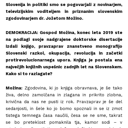
Slovenija in politiki smo se pogovarjali z novinarjem,
televizijskim voditeljem in priznanim slovenskim
zgodovinarjem dr. Jožetom Možino.
DEMOKRACIJA: Gospod Možina, konec leta 2019 ste
na podlagi svoje nadgrajene doktorske disertacije
izdali knjigo, pravzaprav znanstveno monografijo
Slovenski razkol, okupacija, revolucija in začetki
protirevolucionarnega upora. Knjiga je postala ena
največjih knjižnih uspešnic zadnjih let na Slovenskem.
Kako si to razlagate?
Možina:
Zgodovina, ki jo knjiga obravnava, je še tako
živa, delno zamolčana in zlagana in prikrito zlobna,
krivična da nas ne pusti iz rok. Pravzaprav je še del
sedanjosti, in šele ko jo bomo spoznali in se iz zmot
tistega temnega časa naučili, česa se ne sme, takrat
se bo preteklost pomaknila tja, kamor sodi – v