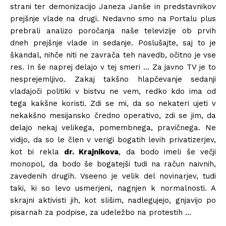
strani ter demonizacijo Janeza Janše in predstavnikov
prejšnje vlade na drugi. Nedavno smo na Portalu plus
prebrali analizo poročanja naše televizije ob prvih
dneh prejšnje vlade in sedanje. Poslušajte, saj to je
škandal, nihče niti ne zavrača teh navedb, očitno je vse
res. In še naprej delajo v tej smeri … Za javno TV je to
nesprejemljivo. Zakaj takšno hlapčevanje sedanji
vladajoči politiki v bistvu ne vem, redko kdo ima od
tega kakšne koristi. Zdi se mi, da so nekateri ujeti v
nekakšno mesijansko čredno operativo, zdi se jim, da
delajo nekaj velikega, pomembnega, pravičnega. Ne
vidijo, da so le člen v verigi bogatih levih privatizerjev,
kot bi rekla
dr. Krajnikova
, da bodo imeli še večji
monopol, da bodo še bogatejši tudi na račun naivnih,
zavedenih drugih. Vseeno je velik del novinarjev, tudi
taki, ki so levo usmerjeni, nagnjen k normalnosti. A
skrajni aktivisti jih, kot slišim, nadlegujejo, gnjavijo po
pisarnah za podpise, za udeležbo na protestih …