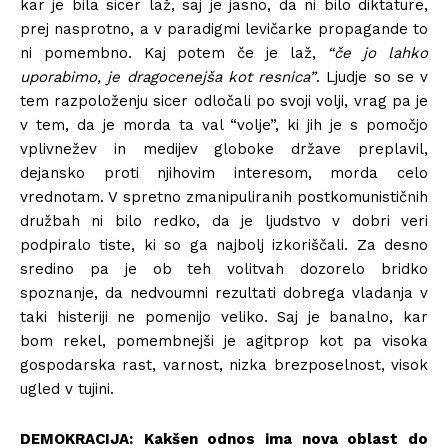
kar je bila sicer laž, saj je jasno, da ni bilo diktature,
prej nasprotno, a v paradigmi levičarke propagande to
ni pomembno. Kaj potem če je laž,
“če jo lahko
uporabimo, je dragocenejša kot resnica”
. Ljudje so se v
tem razpoloženju sicer odločali po svoji volji, vrag pa je
v tem, da je morda ta val “volje”, ki jih je s pomočjo
vplivnežev in medijev globoke države preplavil,
dejansko proti njihovim interesom, morda celo
vrednotam. V spretno zmanipuliranih postkomunističnih
družbah ni bilo redko, da je ljudstvo v dobri veri
podpiralo tiste, ki so ga najbolj izkoriščali. Za desno
sredino pa je ob teh volitvah dozorelo bridko
spoznanje, da nedvoumni rezultati dobrega vladanja v
taki histeriji ne pomenijo veliko. Saj je banalno, kar
bom rekel, pomembnejši je agitprop kot pa visoka
gospodarska rast, varnost, nizka brezposelnost, visok
ugled v tujini.
DEMOKRACIJA:
Kakšen odnos ima nova oblast do