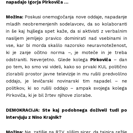
napadajo Igorja Pirkoviča …
Možina:
Poskusi onemogočanja nove oddaje, napadanje
mladih neobremenjenih sodelavcev, da so kolaboranti
in še kaj hujšega spet kaže, da si aktivisti z verbalnim
nasiljem jemljejo pravico dominirati nad vsebinami in
vse, kar bi morda skalilo nazorsko neuravnoteženost,
ki je zanje očitno norma –, je moteče in je treba
odstraniti. Neverjetno. Glede kolega
Pirkoviča
– dan
po tem, ko smo vsi videli, kako so prvaki KUL politično
zlorabili prostor javne televizije in mu rušili predvolilno
oddajo, je levičarski novinarski tim napadel – ne
politikov, ki so rušili oddajo – ampak svojega kolega
Pirkoviča, ki je bil žrtev njihove zlorabe.
DEMOKRACIJA: Ste kaj podobnega doživeli tudi po
intervjuju z Nino Krajnik?
Možina:
Ne, zatišje na RTV, slišim sicer, da tajnica režije