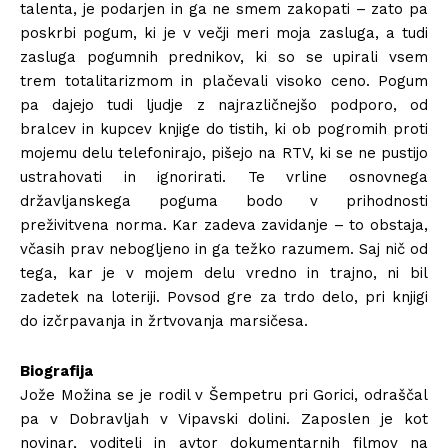
talenta, je podarjen in ga ne smem zakopati – zato pa
poskrbi pogum, ki je v večji meri moja zasluga, a tudi
zasluga pogumnih prednikov, ki so se upirali vsem
trem totalitarizmom in plačevali visoko ceno. Pogum
pa dajejo tudi ljudje z najrazličnejšo podporo, od
bralcev in kupcev knjige do tistih, ki ob pogromih proti
mojemu delu telefonirajo, pišejo na RTV, ki se ne pustijo
ustrahovati in ignorirati. Te vrline osnovnega
državljanskega poguma bodo v prihodnosti
preživitvena norma. Kar zadeva zavidanje – to obstaja,
včasih prav nebogljeno in ga težko razumem. Saj nič od
tega, kar je v mojem delu vredno in trajno, ni bil
zadetek na loteriji. Povsod gre za trdo delo, pri knjigi
do izčrpavanja in žrtvovanja marsičesa.
Biografija
Jože Možina se je rodil v Šempetru pri Gorici, odraščal
pa v Dobravljah v Vipavski dolini. Zaposlen je kot
novinar, voditelj in avtor dokumentarnih filmov na