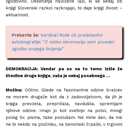
zgodovino. Desetletja naložene laži, ki se sedaj ob
knjigi Slovenski razkol razkrajajo, to daje knjigi živost –
aktualnost.
Preberite še:
Kardinal Rode ob predstavitvi
avtobiografije: “Z veliko iskrenostjo sem povedal
zgodbo svojega življenja”
DEMOKRACIJA: Vendar pa so na to temo izšle že
številne druge knjige, vaša je nekaj posebnega …
Možina:
Očitno. Glede na fascinantne odzive bralcev
ne morem drugače kot da z zadovoljstvom, da jih je
knjiga prevzela, prepričala, navdušila, spremljam
njihove odzive. Imajo jo kot svetinjo na polici, mnogi
poleg Sv. pisma, take poslušam. Ne mine dan, da me
ne bi nekdo na pločniku, na bencinski črpalki, v trgovini