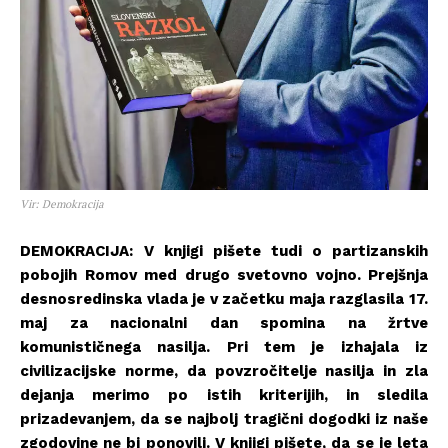
Vir: Demokracija
DEMOKRACIJA:
V knjigi pišete tudi o partizanskih
pobojih Romov med drugo svetovno vojno. Prejšnja
desnosredinska vlada je v začetku maja razglasila 17.
maj za nacionalni dan spomina na žrtve
komunističnega nasilja. Pri tem je izhajala iz
civilizacijske norme, da povzročitelje nasilja in zla
dejanja merimo po istih kriterijih, in sledila
prizadevanjem, da se najbolj tragični dogodki iz naše
zgodovine ne bi ponovili. V knjigi pišete, da se je leta