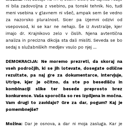
ni bila zadovoljna z vsebino, pa tonski tehnik. No, tudi
meni vsebina v glavnem ni všeč, ampak sem še vedno
za nazorsko pluralnost. Sicer pa izjemni odzivi od
vsepovsod, ki se kar ne nehajo. Še iz Avstralije, kjer
imajo dr. Krajnikovo zelo v čislih. Njena avtentična
analiza in precizna dikcija sta dali misliti. Seveda se bo
sedaj s služabniških medijev vsulo po njej …
DEMOKRACIJA:
Ne moremo prezreti, da skoraj na
vseh področjih, ki se jih lotevate, dosegate odlične
rezultate, pa naj gre za dokumentarce, intervjuje,
Utripe, kjer je očitno, da ste po besedišču in
kombinaciji slike ter besede preprosto brez
konkurence. Vaša sporočila so res izpiljena in močna.
Vam drugi to zavidajo? Gre za dar, pogum? Kaj je
pomembnejše?
Možina:
Dar je osnova, a dar ni moja zasluga. Kar je