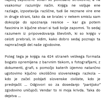
vsakomur razumljiv način. Knjiga ne vsiljuje ene
razlage, izpostavlja različne, tudi še neznane vire ene
in druge strani, tako da se bralec v nekem smislu sam
dokoplje do spoznanja resnice – kar ga potem
fascinira in ključne stvari si tudi bolje zapomni. To sedaj
razumem iz pripovedovanja številnih, ki so knjigo v
celoti prebrali, in vidim, kako dobro sedaj poznajo ta
najmračnejši del naše zgodovine.
Poleg tega je knjiga na 624 straneh velikega formata
bogato opremljena z barvnim tiskom, s fotografijami, z
dokumenti, grafi, s pomočjo katerih izjemno natančno
ugotovimo ključno okoliščino slovenskega razkola –
kdo je začel pobijati slovenske civiliste, kdo je
prednjačil … Odgovori so za dosedanjo
“partijsko”
zgodovino uničujoči. Vendar to ni moja krivda. Taka do
dejstva …