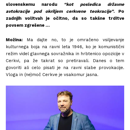
slovenskemu narodu
“kot posledica državne
avtokracije pod okriljem cerkvene teokracije”
. Po
zadnjih volitvah je očitno, da so takšne trditve
povsem zgrešene …
Možina:
Ma dajte no, to je omračeno vsiljevanje
kulturnega boja na ravni leta 1946, ko je komunistični
režim videl glavnega sovražnika in hrbtenico opozicije v
Cerkvi, pa že takrat so pretiravali. Danes o tem
govoriti ali celo pisati je na ravni slabe provokacije.
Vloga in (ne)moč Cerkve je vsakomur jasna.