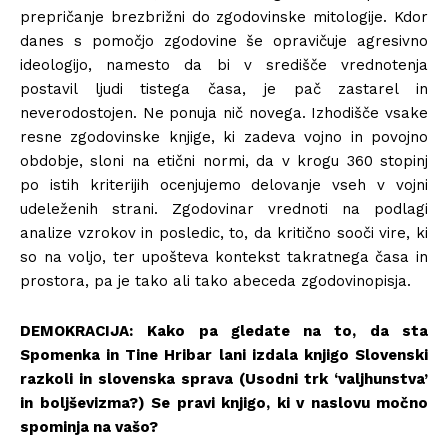
prepričanje brezbrižni do zgodovinske mitologije. Kdor
danes s pomočjo zgodovine še opravičuje agresivno
ideologijo, namesto da bi v središče vrednotenja
postavil ljudi tistega časa, je pač zastarel in
neverodostojen. Ne ponuja nič novega. Izhodišče vsake
resne zgodovinske knjige, ki zadeva vojno in povojno
obdobje, sloni na etični normi, da v krogu 360 stopinj
po istih kriterijih ocenjujemo delovanje vseh v vojni
udeleženih strani. Zgodovinar vrednoti na podlagi
analize vzrokov in posledic, to, da kritično sooči vire, ki
so na voljo, ter upošteva kontekst takratnega časa in
prostora, pa je tako ali tako abeceda zgodovinopisja.
DEMOKRACIJA:
Kako pa gledate na to, da sta
Spomenka in Tine Hribar lani izdala knjigo Slovenski
razkoli in slovenska sprava (Usodni trk ‘valjhunstva’
in boljševizma?) Se pravi knjigo, ki v naslovu močno
spominja na vašo?