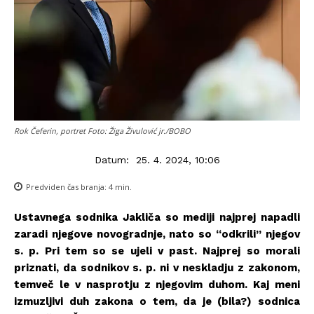
Rok Čeferin, portret Foto: Žiga Živulović jr./BOBO
Datum:
25. 4. 2024, 10:06
Predviden čas branja:
4
min.
Ustavnega sodnika Jakliča so mediji najprej napadli
zaradi njegove novogradnje, nato so “odkrili” njegov
s. p. Pri tem so se ujeli v past. Najprej so morali
priznati, da sodnikov s. p. ni v neskladju z zakonom,
temveč le v nasprotju z njegovim duhom. Kaj meni
izmuzljivi duh zakona o tem, da je (bila?) sodnica