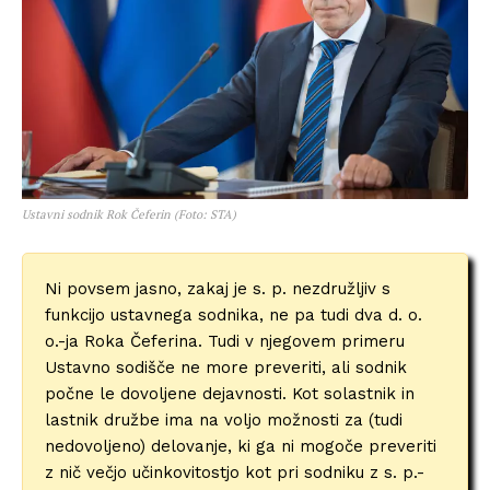
Ustavni sodnik Rok Čeferin (Foto: STA)
Ni povsem jasno, zakaj je s. p. nezdružljiv s
funkcijo ustavnega sodnika, ne pa tudi dva d. o.
o.-ja Roka Čeferina. Tudi v njegovem primeru
Ustavno sodišče ne more preveriti, ali sodnik
počne le dovoljene dejavnosti. Kot solastnik in
lastnik družbe ima na voljo možnosti za (tudi
nedovoljeno) delovanje, ki ga ni mogoče preveriti
z nič večjo učinkovitostjo kot pri sodniku z s. p.-