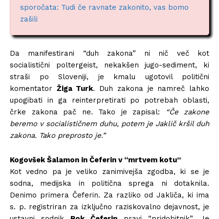
sporočata: Tudi če ravnate zakonito, vas bomo
zašili
Da manifestirani “duh zakona” ni nič več kot
socialistični poltergeist, nekakšen jugo-sediment, ki
straši po Sloveniji, je kmalu ugotovil politični
komentator
Žiga Turk
. Duh zakona je namreč lahko
upogibati in ga reinterpretirati po potrebah oblasti,
črke zakona pač ne. Tako je zapisal:
“Če zakone
beremo v socialističnem duhu, potem je Jaklič kršil duh
zakona. Tako preprosto je.”
Kogovšek Šalamon in Čeferin v “mrtvem kotu”
Kot vedno pa je veliko zanimivejša zgodba, ki se je
sodna, medijska in politična sprega ni dotaknila.
Denimo primera Čeferin. Za razliko od Jakliča, ki ima
s. p. registriran za izključno raziskovalno dejavnost, je
ustavni sodnik
Rok Čeferin
pravi “pridobitnik”. Je