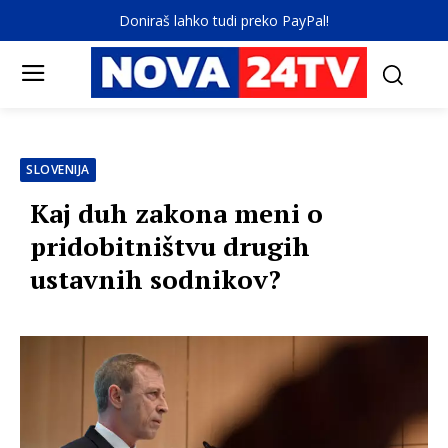
Doniraš lahko tudi preko PayPal!
SLOVENIJA
Kaj duh zakona meni o
pridobitništvu drugih
ustavnih sodnikov?