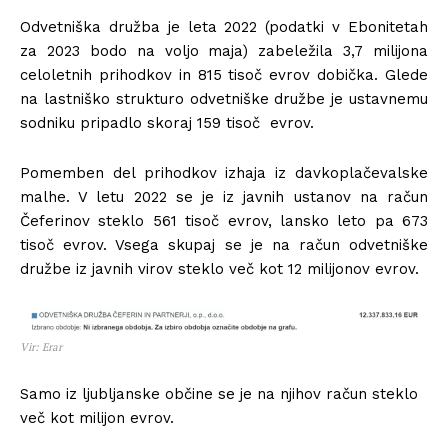
Odvetniška družba je leta 2022 (podatki v Ebonitetah
za 2023 bodo na voljo maja) zabeležila 3,7 milijona
celoletnih prihodkov in 815 tisoč evrov dobička. Glede
na lastniško strukturo odvetniške družbe je ustavnemu
sodniku pripadlo skoraj 159 tisoč evrov.
Pomemben del prihodkov izhaja iz davkoplačevalske
malhe. V letu 2022 se je iz javnih ustanov na račun
Čeferinov steklo 561 tisoč evrov, lansko leto pa 673
tisoč evrov. Vsega skupaj se je na račun odvetniške
družbe iz javnih virov steklo več kot 12 milijonov evrov.
Vir: Erar
Samo iz ljubljanske občine se je na njihov račun steklo
več kot milijon evrov.