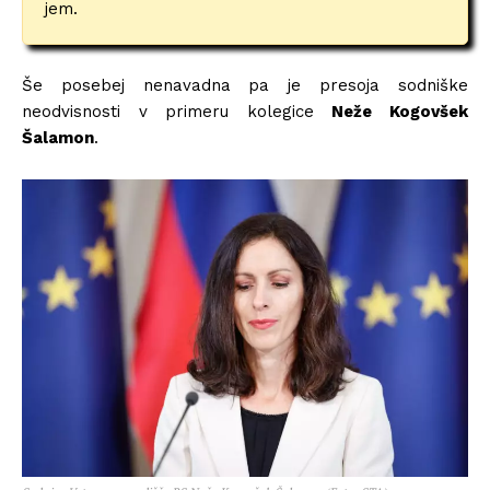
jem.
Še posebej nenavadna pa je presoja sodniške
neodvisnosti v primeru kolegice
Neže Kogovšek
Šalamon
.