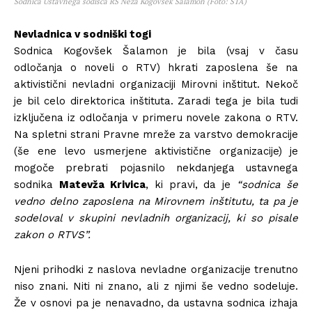
Sodnica Ustavnega sodišča RS Neža Kogovšek Šalamon (Foto: STA)
Nevladnica v sodniški togi
Sodnica Kogovšek Šalamon je bila (vsaj v času
odločanja o noveli o RTV) hkrati zaposlena še na
aktivistični nevladni organizaciji Mirovni inštitut. Nekoč
je bil celo direktorica inštituta. Zaradi tega je bila tudi
izključena iz odločanja v primeru novele zakona o RTV.
Na spletni strani Pravne mreže za varstvo demokracije
(še ene levo usmerjene aktivistične organizacije) je
mogoče prebrati pojasnilo nekdanjega ustavnega
sodnika
Matevža Krivica
, ki pravi, da je
“sodnica še
vedno delno zaposlena na Mirovnem inštitutu, ta pa je
sodeloval v skupini nevladnih organizacij, ki so pisale
zakon o RTVS”.
Njeni prihodki z naslova nevladne organizacije trenutno
niso znani. Niti ni znano, ali z njimi še vedno sodeluje.
Že v osnovi pa je nenavadno, da ustavna sodnica izhaja