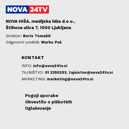
NOVA HIŠA, medijska hiša d.o.o.,
Štihova ulica 7, 1000 Ljubljana
Direktor:
Boris Tomašič
Odgovorni urednik:
Marko Puš
KONTAKT
INFO:
info@nova24tv.si
TAJNIŠTVO:
01 2355293,
tajnistvo@nova24tv.si
MARKETING:
marketing@nova24tv.si
Pogoji uporabe
Obvestilo o piškotkih
Oglaševanje