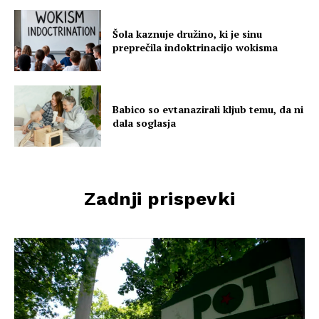
Šola kaznuje družino, ki je sinu
preprečila indoktrinacijo wokisma
Babico so evtanazirali kljub temu, da ni
dala soglasja
Zadnji prispevki