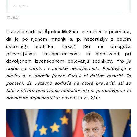
Vir: Bizi
Ustavna sodnica
Špelca Mežnar
je za medije povedala,
da je po njenem mnenju s. p. nezdružljiv z delom
ustavnega sodnika. Zakaj? Ker ne omogoča
preverljivosti, transparentnosti in sledljivosti pri
dovoljenem izvensodnem delovanju sodnikov.
“To je
nujno za varstvo sodniške neodvisnosti. Poslovanja v
okviru s. p. sodnik (razen Fursu) ni dolžan razkriti. To
pomeni, da Ustavno sodišče ne more preveriti, ali so
bile v okviru poslovanja sodnikovega s. p. opravljene le
dovoljene dejavnosti,”
je povedala za 24ur.