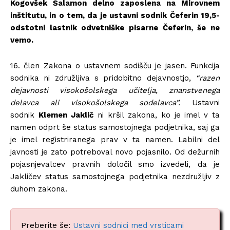
Kogovšek Šalamon delno zaposlena na Mirovnem
inštitutu, in o tem, da je ustavni sodnik Čeferin 19,5-
odstotni lastnik odvetniške pisarne Čeferin, še ne
vemo.
16. člen Zakona o ustavnem sodišču je jasen. Funkcija
sodnika ni združljiva s pridobitno dejavnostjo,
“razen
dejavnosti visokošolskega učitelja, znanstvenega
delavca ali visokošolskega sodelavca”.
Ustavni
sodnik
Klemen Jaklič
ni kršil zakona, ko je imel v ta
namen odprt še status samostojnega podjetnika, saj ga
je imel registriranega prav v ta namen. Labilni del
javnosti je zato potreboval novo pojasnilo. Od dežurnih
pojasnjevalcev pravnih določil smo izvedeli, da je
Jakličev status samostojnega podjetnika nezdružljiv z
duhom zakona.
Preberite še:
Ustavni sodnici med vrsticami