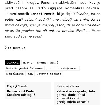
aktivističnih krogov. Fenomen aktivističnih sodnikov je
pred časom za Radio Ognjišče komentiral nekdanji
ustavni sodnik
Ernest Petrič
, ki je dejal: “
Vedno, ko se
volijo naši ustavni sodniki, me najbolj vznemiri, da se
izvoli nekoga, kjer je vnaprej jasno, da je borec za neko
stvar. Za pravico teh ali oni, za pravice živali … Ta na
tako sodišče ne sodi.”
Žiga Korsika
OZNAKE
d. o. o.
Klemen Jaklič
Neža Kogovšek Šalamon
pridobitna dejavnost
Rok Čeferin
s.p.
ustavno sodišče
Prejšnji članek
Naslednji članek
Bo socialist Pedro
Zdravstvo razpada, Delo
Sanchez odstopil?
pa raziskuje, ali si
zdravniki sami
predpisujejo zdravila