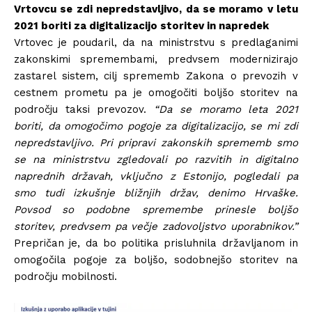
Vrtovcu se zdi nepredstavljivo, da se moramo v letu
2021 boriti za digitalizacijo storitev in napredek
Vrtovec je poudaril, da na ministrstvu s predlaganimi
zakonskimi spremembami, predvsem modernizirajo
zastarel sistem, cilj sprememb Zakona o prevozih v
cestnem prometu pa je omogočiti boljšo storitev na
področju taksi prevozov.
“Da se moramo leta 2021
boriti, da omogočimo pogoje za digitalizacijo, se mi zdi
nepredstavljivo. Pri pripravi zakonskih sprememb smo
se na ministrstvu zgledovali po razvitih in digitalno
naprednih državah, vključno z Estonijo, pogledali pa
smo tudi izkušnje bližnjih držav, denimo Hrvaške.
Povsod so podobne spremembe prinesle boljšo
storitev, predvsem pa večje zadovoljstvo uporabnikov.”
Prepričan je, da bo politika prisluhnila državljanom in
omogočila pogoje za boljšo, sodobnejšo storitev na
področju mobilnosti.