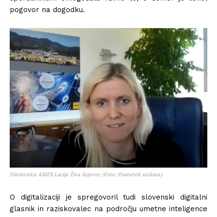
pogovor na dogodku.
Direktorica AMZS Lucija Živa Sajevec (Foto: Posnetek zaslona)
O digitalizaciji je spregovoril tudi slovenski digitalni
glasnik in raziskovalec na področju umetne inteligence