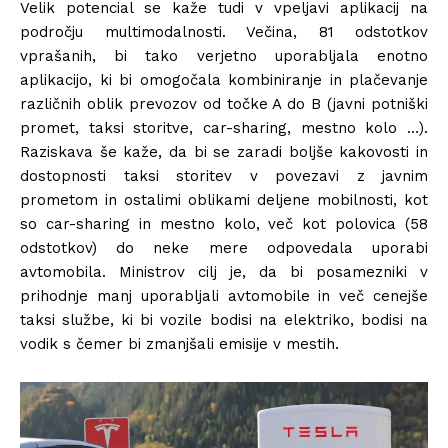
Velik potencial se kaže tudi v vpeljavi aplikacij na
področju multimodalnosti. Večina, 81 odstotkov
vprašanih, bi tako verjetno uporabljala enotno
aplikacijo, ki bi omogočala kombiniranje in plačevanje
različnih oblik prevozov od točke A do B (javni potniški
promet, taksi storitve, car-sharing, mestno kolo …).
Raziskava še kaže, da bi se zaradi boljše kakovosti in
dostopnosti taksi storitev v povezavi z javnim
prometom in ostalimi oblikami deljene mobilnosti, kot
so car-sharing in mestno kolo, več kot polovica (58
odstotkov) do neke mere odpovedala uporabi
avtomobila. Ministrov cilj je, da bi posamezniki v
prihodnje manj uporabljali avtomobile in več cenejše
taksi službe, ki bi vozile bodisi na elektriko, bodisi na
vodik s čemer bi zmanjšali emisije v mestih.