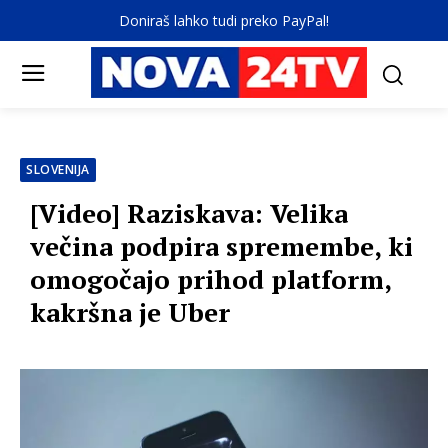
Doniraš lahko tudi preko PayPal!
SLOVENIJA
[Video] Raziskava: Velika
večina podpira spremembe, ki
omogočajo prihod platform,
kakršna je Uber