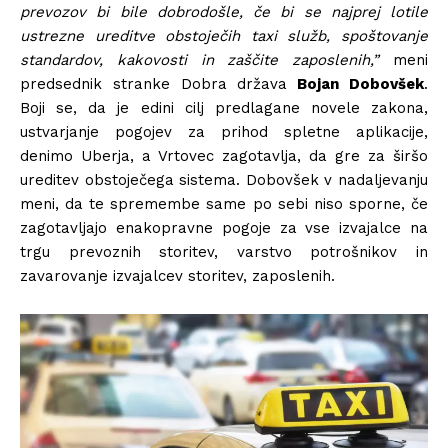
prevozov bi bile dobrodošle, če bi se najprej lotile
ustrezne ureditve obstoječih taxi služb, spoštovanje
standardov, kakovosti in zaščite zaposlenih,”
meni
predsednik stranke Dobra država
Bojan Dobovšek
.
Boji se, da je edini cilj predlagane novele zakona,
ustvarjanje pogojev za prihod spletne aplikacije,
denimo Uberja, a Vrtovec zagotavlja, da gre za širšo
ureditev obstoječega sistema. Dobovšek v nadaljevanju
meni, da te spremembe same po sebi niso sporne, če
zagotavljajo enakopravne pogoje za vse izvajalce na
trgu prevoznih storitev, varstvo potrošnikov in
zavarovanje izvajalcev storitev, zaposlenih.