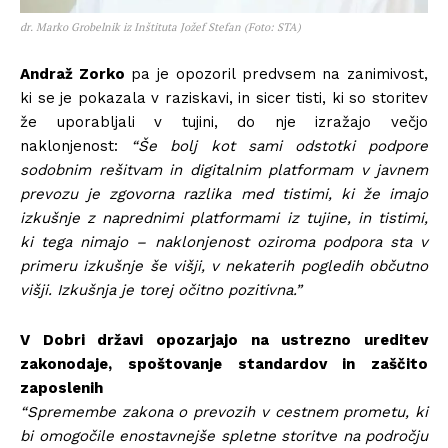
dr. Marko Grobelnik iz Inštituta Jožef Stefan (Foto: STA)
Andraž Zorko
pa je opozoril predvsem na zanimivost,
ki se je pokazala v raziskavi, in sicer tisti, ki so storitev
že uporabljali v tujini, do nje izražajo večjo
naklonjenost:
“Še bolj kot sami odstotki podpore
sodobnim rešitvam in digitalnim platformam v javnem
prevozu je zgovorna razlika med tistimi, ki že imajo
izkušnje z naprednimi platformami iz tujine, in tistimi,
ki tega nimajo – naklonjenost oziroma podpora sta v
primeru izkušnje še višji, v nekaterih pogledih občutno
višji. Izkušnja je torej očitno pozitivna.”
V Dobri državi opozarjajo na ustrezno ureditev
zakonodaje, spoštovanje standardov in zaščito
zaposlenih
“Spremembe zakona o prevozih v cestnem prometu, ki
bi omogočile enostavnejše spletne storitve na področju