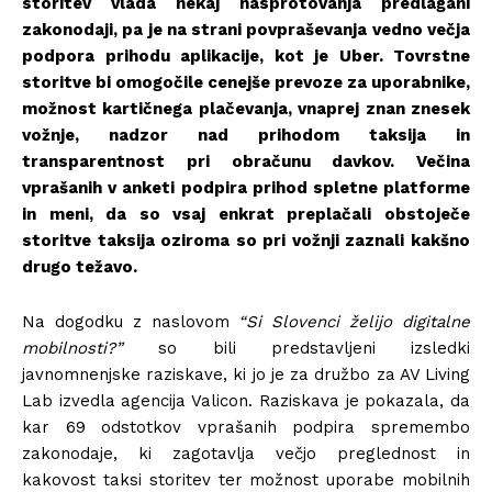
storitev vlada nekaj nasprotovanja predlagani
zakonodaji, pa je na strani povpraševanja vedno večja
podpora prihodu aplikacije, kot je Uber. Tovrstne
storitve bi omogočile cenejše prevoze za uporabnike,
možnost kartičnega plačevanja, vnaprej znan znesek
vožnje, nadzor nad prihodom taksija in
transparentnost pri obračunu davkov. Večina
vprašanih v anketi podpira prihod spletne platforme
in meni, da so vsaj enkrat preplačali obstoječe
storitve taksija oziroma so pri vožnji zaznali kakšno
drugo težavo.
Na dogodku z naslovom
“Si Slovenci želijo digitalne
mobilnosti?”
so bili predstavljeni izsledki
javnomnenjske raziskave, ki jo je za družbo za AV Living
Lab izvedla agencija Valicon. Raziskava je pokazala, da
kar 69 odstotkov vprašanih podpira spremembo
zakonodaje, ki zagotavlja večjo preglednost in
kakovost taksi storitev ter možnost uporabe mobilnih