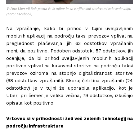
Večina Uber ali Bolt pozna že iz tujine in so z njihovimi storitvami zelo zadovoljni
(Foto: Facebook)
Na vprašanje, kako bi prihod v tujini uveljavljenih
mobilnih aplikacij na področju taksi prevozov vplival na
preglednost plačevanja, jih 63 odstotkov vprašanih
meni, da pozitivno. Podoben odstotek, 57 odstotkov, jih
ocenjuje, da bi prihod uveljavljenih mobilnih aplikacij
pozitivno vplival na kakovost storitve na področju taksi
prevozov oziroma na stopnjo digitaliziranosti storitve
(68 odstotkov vprašanih). Skoraj četrtina vprašanih (24
odstotkov) je v tujini že uporabila aplikacijo, kot je
Uber, pri čemer je velika večina, 79 odstotkov, izkušnjo
opisala kot pozitivno.
Vrtovec si
v prihodnosti
želi več zelenih tehnologij na
področju infrastrukture