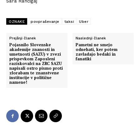
Sara Rančigaj
OZNAKE
povpraševanje
taksi
Uber
Prejšnji članek
Naslednji članek
Pojasnilo Slovenske
Pametni ne smejo
akademije znanosti in
odnehati, ker potem
umetnosti (SAZU) v zvezi
zavladajo bedaki in
prispevkom Zaposleni
fanatiki
raziskovalci na ZRC SAZU
napisali ostro pismo proti
zlorabam te znanstvene
institucije v politične
namene!