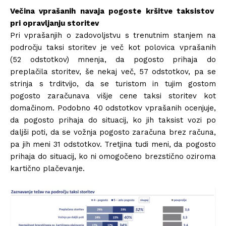
Večina vprašanih navaja pogoste kršitve taksistov
pri opravljanju storitev
Pri vprašanjih o zadovoljstvu s trenutnim stanjem na
področju taksi storitev je več kot polovica vprašanih
(52 odstotkov) mnenja, da pogosto prihaja do
preplačila storitev, še nekaj več, 57 odstotkov, pa se
strinja s trditvijo, da se turistom in tujim gostom
pogosto zaračunava višje cene taksi storitev kot
domačinom. Podobno 40 odstotkov vprašanih ocenjuje,
da pogosto prihaja do situacij, ko jih taksist vozi po
daljši poti, da se vožnja pogosto zaračuna brez računa,
pa jih meni 31 odstotkov. Tretjina tudi meni, da pogosto
prihaja do situacij, ko ni omogočeno brezstično oziroma
kartično plačevanje.