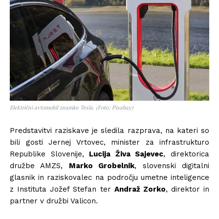
Električni avtomobil znamke Tesla. (Foto: Pixabay)
Predstavitvi raziskave je sledila razprava, na kateri so
bili gosti Jernej Vrtovec, minister za infrastrukturo
Republike Slovenije,
Lucija Živa Sajevec
, direktorica
družbe AMZS,
Marko Grobelnik
, slovenski digitalni
glasnik in raziskovalec na področju umetne inteligence
z Instituta Jožef Stefan ter
Andraž Zorko
, direktor in
partner v družbi Valicon.