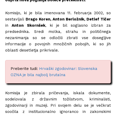
Komisijo, ki je bila imenovana 11. februarja 2002, so
sestavljali
Drago Koren, Anton Berložnik, Detlef Tičer
in
Anton Skornšek
, ki je bil soglasno izbran za
predsednika. Sredi molka, strahu in političnega
nezanimanja so se odločili zbrati vse dosegljive
informacije o povojnih množičnih pobojih, ki so jih
oblasti desetletja prikrivale.
Preberite tudi:
Hrvaški zgodovinar: Slovenska
OZNA je bila najbolj brutalna
Komisija je zbirala pričevanja, iskala dokumente,
sodelovala z državnim tožilstvom, kriminalisti,
zgodovinarji in muzeji. Pri svojem delu se je večkrat
soočila z institucionalno ignoranco in zakonskimi