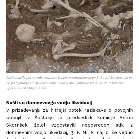
Ekshumacija posmrtnih ostankov iz dela protitankovskega jarka pri Mostecu, ki ga
bo po izgradnji HE Mokrice zalila voda (Foto: Komisija vlade RS za reševanje
vprašanj prikritih grobišč)
Našli so domnevnega vodjo likvidacij
V prizadevanju za hitrejši potek raziskave o povojnih
pobojih v Šoštanju je predsednik komisije Anton
Skornšek želel vzpostaviti neposreden stik z
domnevnim vodjo likvidacij, g. F. N., ki naj bi še vedno