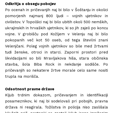
Odkritja o obsegu pobojev
Po ocenah in pričevanjih naj bi bilo v Šoštanju in okolici
pomorjenih najmanj 800 ljudi – vojnih ujetnikov in
civilistov. V Topolšici naj bi bilo ubitih okoli 500 nemških,
ukrajinskih in hrvaških ujetnikov, ki so jih zajeli po koncu
vojne. V grobišču pod Kožljem v Velenju naj bi bilo
pokopanih več kot 50 oseb, od tega številni znani
Velenjčani. Poleg vojnih ujetnikov so bile med žrtvami
tudi ženske, otroci in starci. Zaporni prostori pred
likvidacijami so bili Mravljakova hiša, stara občinska
stavba, šola Biba Rock in nekdanje sodišče. Po
pričevanjih so nekatere žrtve morale celo same nositi
trupla na morišča.
Odsotnost pravne države
Kljub trdnim dokazom, pričevanjem in identifikaciji
posameznikov, ki naj bi sodelovali pri pobojih, pravna
država ni reagirala. Tožilstva in policija niso zaslišala