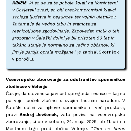
Ribičič
, ki so se za te poboje šolali na Kominterni
v Sovjetski zvezi, so bili brezkompromisni klavci
svojega ljudstva in beguncev ter vojnih ujetnikov.
Ta tema je še vedno tabu in sramota za
resnicoljubne zgodovinarje. Zapovedan molk o teh
grozotah v Šaleški dolini je bil prisoten 50 let in
takšno stanje je normalno za večino občanov, ki
jim je partija oprala možgane,”
je zapisal Skornšek
v poročilu.
Vseevropsko zborovanje za odstranitev spomenikov
zločincev v Velenju
Čas je, da slovenska javnost spregleda resnico – kaj so
po vojni počeli zločinci s svojim lastnim narodom. V
Šaleški dolini za njihove spomenike ni več prostora,
pravi
Andrej Jevšenak,
zato poziva na vseevropsko
zborovanje, ki bo v soboto, 24. maja 2025, ob 11. uri na
Mestnem trgu pred občino Velenje. “
Tam se bomo