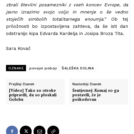
zbrali številni posamezniki z vseh koncev Evrope, da
javno izrazimo svojo voljo in mnenje o še vedno
stoječih simbolih totalitarnega enoumja.”
Ob tej
priložnosti bo izpostavljena zahteva, da še isti dan
odstranijo kipa Edvarda Kardelja in Josipa Broza Tita.
Sara Kovač
OZNAKE
povojni poboji
ŠALEŠKA DOLINA
Prejšnji članek
Naslednji članek
[Video] Tako so otroke
Šentjernej: Komaj so ga
pripravili, da so ploskali
postavili, že je
Golobu
poškodovan