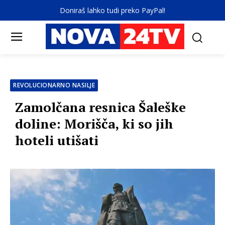
Doniraš lahko tudi preko PayPal!
REVOLUCIONARNO NASILJE
Zamolčana resnica Šaleške
doline: Morišča, ki so jih
hoteli utišati