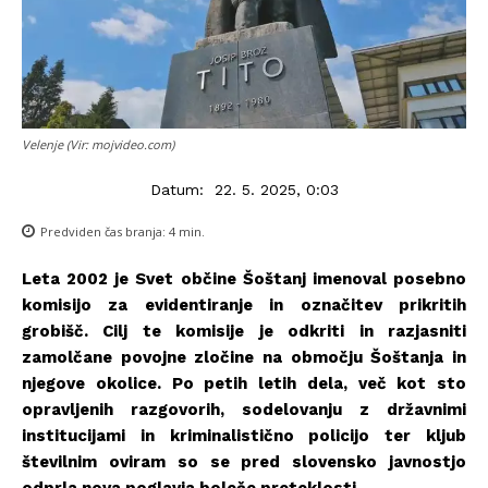
Velenje (Vir: mojvideo.com)
Datum:
22. 5. 2025, 0:03
Predviden čas branja:
4
min.
Leta 2002 je Svet občine Šoštanj imenoval posebno
komisijo za evidentiranje in označitev prikritih
grobišč. Cilj te komisije je odkriti in razjasniti
zamolčane povojne zločine na območju Šoštanja in
njegove okolice. Po petih letih dela, več kot sto
opravljenih razgovorih, sodelovanju z državnimi
institucijami in kriminalistično policijo ter kljub
številnim oviram so se pred slovensko javnostjo
odprla nova poglavja boleče preteklosti.