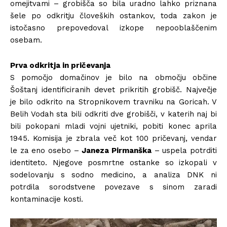
omejitvami – grobišča so bila uradno lahko priznana
šele po odkritju človeških ostankov, toda zakon je
istočasno prepovedoval izkope nepooblaščenim
osebam.
Prva odkritja in pričevanja
S pomočjo domačinov je bilo na območju občine
Šoštanj identificiranih devet prikritih grobišč. Največje
je bilo odkrito na Stropnikovem travniku na Goricah. V
Belih Vodah sta bili odkriti dve grobišči, v katerih naj bi
bili pokopani mladi vojni ujetniki, pobiti konec aprila
1945. Komisija je zbrala več kot 100 pričevanj, vendar
le za eno osebo –
Janeza Pirmanška
– uspela potrditi
identiteto. Njegove posmrtne ostanke so izkopali v
sodelovanju s sodno medicino, a analiza DNK ni
potrdila sorodstvene povezave s sinom zaradi
kontaminacije kosti.