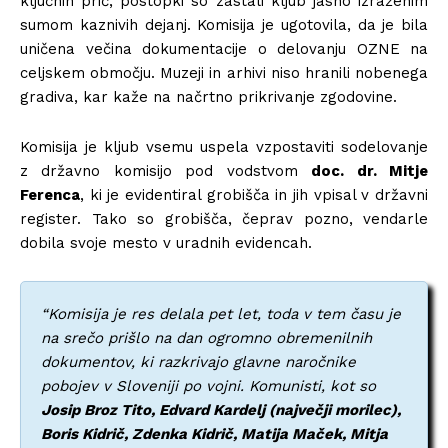
ključnih prič, postopki so zastali kljub jasno izraženim
sumom kaznivih dejanj. Komisija je ugotovila, da je bila
uničena večina dokumentacije o delovanju OZNE na
celjskem območju. Muzeji in arhivi niso hranili nobenega
gradiva, kar kaže na načrtno prikrivanje zgodovine.
Komisija je kljub vsemu uspela vzpostaviti sodelovanje
z državno komisijo pod vodstvom
doc. dr. Mitje
Ferenca
, ki je evidentiral grobišča in jih vpisal v državni
register. Tako so grobišča, čeprav pozno, vendarle
dobila svoje mesto v uradnih evidencah.
“Komisija je res delala pet let, toda v tem času je
na srečo prišlo na dan ogromno obremenilnih
dokumentov, ki razkrivajo glavne naročnike
pobojev v Sloveniji po vojni. Komunisti, kot so
Josip Broz Tito, Edvard Kardelj (največji morilec),
Boris Kidrič, Zdenka Kidrič, Matija Maček, Mitja