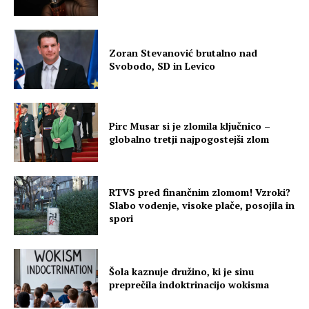
Zoran Stevanović brutalno nad
Svobodo, SD in Levico
Pirc Musar si je zlomila ključnico –
globalno tretji najpogostejši zlom
RTVS pred finančnim zlomom! Vzroki?
Slabo vodenje, visoke plače, posojila in
spori
Šola kaznuje družino, ki je sinu
preprečila indoktrinacijo wokisma