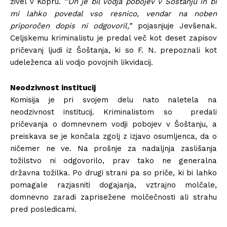
živel v Kopru. “
On je bil vodja pobojev v Šoštanju in bi
mi lahko povedal vso resnico, vendar na noben
priporočen dopis ni odgovoril,”
pojasnjuje Jevšenak.
Celjskemu kriminalistu je predal več kot deset zapisov
pričevanj ljudi iz Šoštanja, ki so F. N. prepoznali kot
udeleženca ali vodjo povojnih likvidacij.
Neodzivnost institucij
Komisija je pri svojem delu nato naletela na
neodzivnost institucij. Kriminalistom so predali
pričevanja o domnevnem vodji pobojev v Šoštanju, a
preiskava se je končala zgolj z izjavo osumljenca, da o
ničemer ne ve. Na prošnje za nadaljnja zaslišanja
tožilstvo ni odgovorilo, prav tako ne generalna
državna tožilka. Po drugi strani pa so priče, ki bi lahko
pomagale razjasniti dogajanja, vztrajno molčale,
domnevno zaradi zaprisežene molčečnosti ali strahu
pred posledicami.