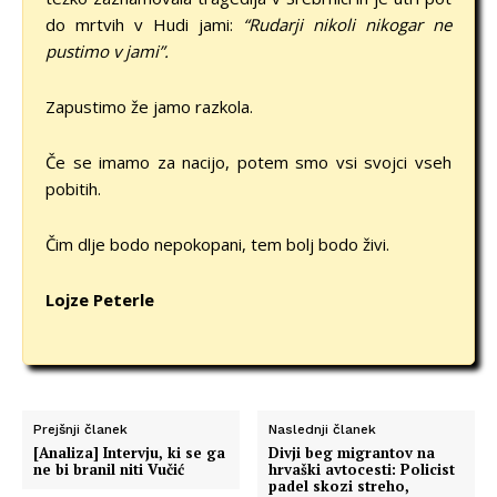
do mrtvih v Hudi jami:
“Rudarji nikoli nikogar ne
pustimo v jami”.
Zapustimo že jamo razkola.
Če se imamo za nacijo, potem smo vsi svojci vseh
pobitih.
Čim dlje bodo nepokopani, tem bolj bodo živi.
Lojze Peterle
Prejšnji članek
Naslednji članek
[Analiza] Intervju, ki se ga
Divji beg migrantov na
ne bi branil niti Vučić
hrvaški avtocesti: Policist
padel skozi streho,