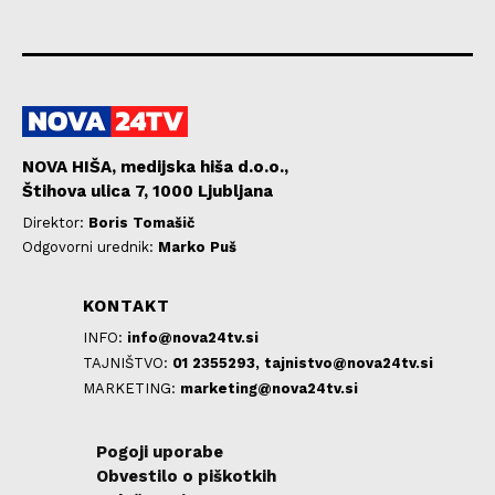
NOVA HIŠA, medijska hiša d.o.o.,
Štihova ulica 7, 1000 Ljubljana
Direktor:
Boris Tomašič
Odgovorni urednik:
Marko Puš
KONTAKT
INFO:
info@nova24tv.si
TAJNIŠTVO:
01 2355293,
tajnistvo@nova24tv.si
MARKETING:
marketing@nova24tv.si
Pogoji uporabe
Obvestilo o piškotkih