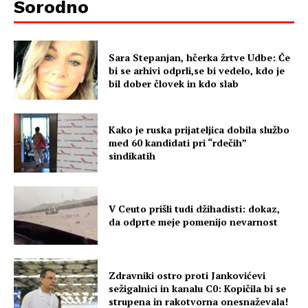
Sorodno
Sara Stepanjan, hčerka žrtve Udbe: Če
bi se arhivi odprli,se bi vedelo, kdo je
bil dober človek in kdo slab
Kako je ruska prijateljica dobila službo
med 60 kandidati pri “rdečih”
sindikatih
V Ceuto prišli tudi džihadisti: dokaz,
da odprte meje pomenijo nevarnost
Zdravniki ostro proti Jankovićevi
sežigalnici in kanalu C0: Kopičila bi se
strupena in rakotvorna onesnaževala!