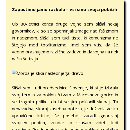
Zapustimo jamo razkola – vsi smo svojci pobitih
Ob 80-letnici konca druge vojne sem slišal nekaj
govornikov, ki so se spominjali zmage nad fašizmom
in nacizmom. Slišal sem tudi tiste, ki komunizma ne
štejejo med totalitarizme. Imel sem vtis, da še
vedno praznujemo različne zadeve in da vojna na nek
način še traja.
Slišal sem tudi predsednico Slovenije, ki si je izbrala
svoj termin za poklon žrtvam z Macesnove gorice in
se izognila prilike, da bi se jim poklonili skupaj. Ta
nenavadna, skoraj zasebna poteza, je doživela veliko
upravičene kritike, še posebej zaradi ignoriranj
svojcev pobitih, vendar jo skušam videti tudi
pozitivno. Predsednica se je vendar poklonila pobitim