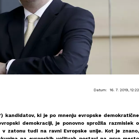
Datum:
16. 7. 2019, 12:22
”) kandidatov, ki je po mnenju evropske demokratične
evropski demokraciji, je ponovno sprožila razmislek o
 v zatonu tudi na ravni Evropske unije. Kot je znano,
skupina na evropskih volitvah postavi na prvo mesto