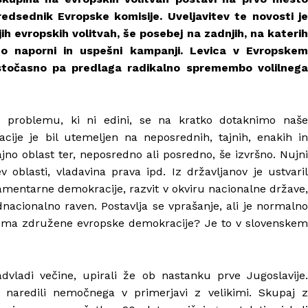
edsednik Evropske komisije. Uveljavitev te novosti je
jih evropskih volitvah, še posebej na zadnjih, na katerih
o naporni in uspešni kampanji. Levica v Evropskem
stočasno pa predlaga radikalno spremembo volilnega
problemu, ki ni edini, se na kratko dotaknimo naše
ije je bil utemeljen na neposrednih, tajnih, enakih in
dajno oblast ter, neposredno ali posredno, še izvršno. Nujni
v oblasti, vladavina prava ipd. Iz državljanov je ustvaril
lamentarne demokracije, razvit v okviru nacionalne države,
dnacionalno raven. Postavlja se vprašanje, ali je normalno
ziroma združene evropske demokracije? Je to v slovenskem
dvladi večine, upirali že ob nastanku prve Jugoslavije.
 naredili nemočnega v primerjavi z velikimi. Skupaj z