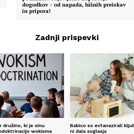
dogodkov – od napada, hišnih preiskav
in pripora!
Zadnji prispevki
 družino, ki je sinu
Babico so evtanazirali klj
indoktrinacijo wokisma
ni dala soglasja