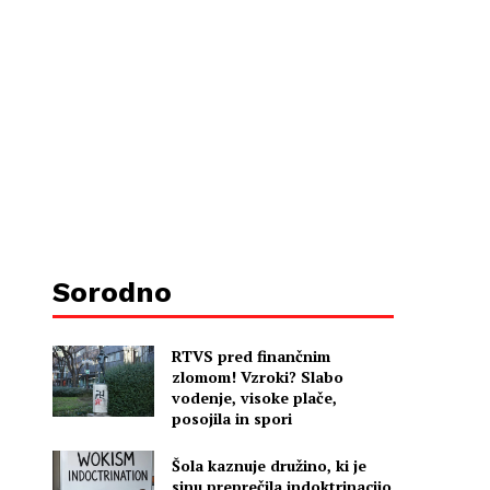
Sorodno
RTVS pred finančnim
zlomom! Vzroki? Slabo
vodenje, visoke plače,
posojila in spori
Šola kaznuje družino, ki je
sinu preprečila indoktrinacijo