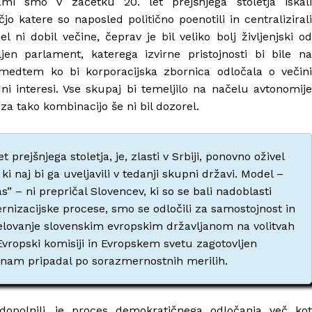
ami smo v začetku 20. let prejšnjega stoletja iskali
jo katere so naposled politično poenotili in centralizirali
ni dobil večine, čeprav je bil veliko bolj življenjski od
jen parlament, katerega izvirne pristojnosti bi bile na
, medtem ko bi korporacijska zbornica odločala o večini
dni interesi. Vse skupaj bi temeljilo na načelu avtonomije
za tako kombinacijo še ni bil dozorel.
 prejšnjega stoletja, je, zlasti v Srbiji, ponovno oživel
ki naj bi ga uveljavili v tedanji skupni državi. Model –
” – ni prepričal Slovencev, ki so se bali nadoblasti
rnizacijske procese, smo se odločili za samostojnost in
delovanje slovenskim evropskim državljanom na volitvah
vropski komisiji in Evropskem svetu zagotovljen
t bi nam pripadal po sorazmernostnih merilih.
opolnili, je proces demokratičnega odločanja več kot