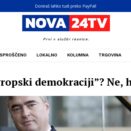
Doniraš lahko tudi preko PayPal!
Prvi v službi resnice.
SPROŠČENO
LOKALNO
KOLUMNA
TRGOVINA
vropski demokraciji”? Ne, 