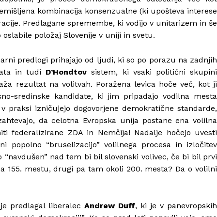
remišljena kombinacija konsenzualne (ki upošteva interese
racije. Predlagane spremembe, ki vodijo v unitarizem in še
slabile položaj Slovenije v uniji in svetu.
rni predlogi prihajajo od ljudi, ki so po porazu na zadnjih
tata in tudi
D’Hondtov
sistem, ki vsaki politični skupin
raža rezultat na volitvah. Poražena levica hoče več, kot ji
esno-sredinske kandidate, ki jim pripadajo vodilna mesta
v praksi izničujejo dogovorjene demokratične standarde,
ahtevajo, da celotna Evropska unija postane ena volilna
niti federalizirane ZDA in Nemčija! Nadalje hočejo uvesti
i popolno “bruselizacijo” volilnega procesa in izločitev
o “navdušen” nad tem bi bil slovenski volivec, če bi bil prvi
na 155. mestu, drugi pa tam okoli 200. mesta? Da o volilni
je predlagal liberalec
Andrew Duff
, ki je v panevropski