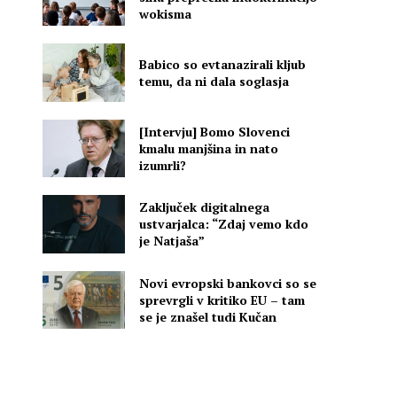
wokisma
Babico so evtanazirali kljub
temu, da ni dala soglasja
[Intervju] Bomo Slovenci
kmalu manjšina in nato
izumrli?
Zaključek digitalnega
ustvarjalca: “Zdaj vemo kdo
je Natjaša”
Novi evropski bankovci so se
sprevrgli v kritiko EU – tam
se je znašel tudi Kučan