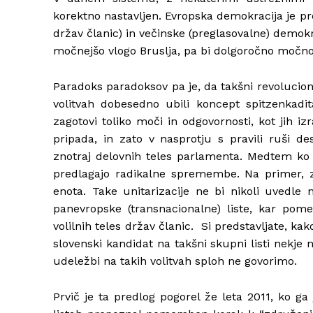
korektno nastavljen. Evropska demokracija je p
držav članic) in večinske (preglasovalne) demok
močnejšo vlogo Bruslja, pa bi dolgoročno močno o
Paradoks paradoksov pa je, da takšni revoluciona
volitvah dobesedno ubili koncept spitzenkadi
zagotovi toliko moči in odgovornosti, kot jih iz
pripada, in zato v nasprotju s pravili ruši d
znotraj delovnih teles parlamenta. Medtem ko 
predlagajo radikalne spremembe. Na primer, z
enota. Take unitarizacije ne bi nikoli uvedle 
panevropske (transnacionalne) liste, kar pomen
volilnih teles držav članic. Si predstavljate, kak
slovenski kandidat na takšni skupni listi nekje 
udeležbi na takih volitvah sploh ne govorimo.
Prvič je ta predlog pogorel že leta 2011, ko ga 