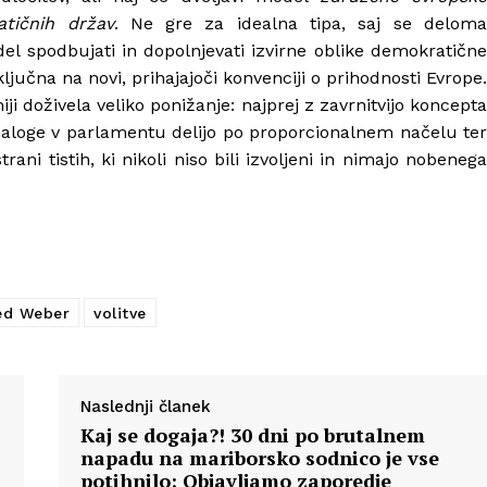
tičnih držav
. Ne gre za idealna tipa, saj se delom
el spodbujati in dopolnjevati izvirne oblike demokratične
ljučna na novi, prihajajoči konvenciji o prihodnosti Evrope.
ji doživela veliko ponižanje: najprej z zavrnitvijo koncepta
e naloge v parlamentu delijo po proporcionalnem načelu ter
ni tistih, ki nikoli niso bili izvoljeni in nimajo nobenega
ed Weber
volitve
Naslednji članek
Kaj se dogaja?! 30 dni po brutalnem
napadu na mariborsko sodnico je vse
potihnilo: Objavljamo zaporedje