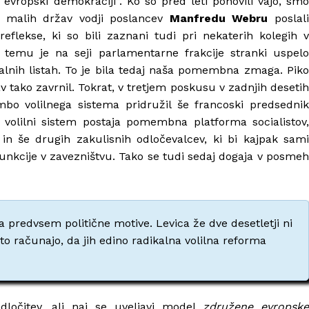
vropski demokraciji”. Ko so pred leti ponovili vajo, smo
iz malih držav vodji poslancev
Manfredu Webru
poslal
eflekse, ki so bili zaznani tudi pri nekaterih kolegih v
ub temu je na seji parlamentarne frakcije stranki uspelo
onalnih listah. To je bila tedaj naša pomembna zmaga. Piko
rav tako zavrnil. Tokrat, v tretjem poskusu v zadnjih desetih
bo volilnega sistema pridružil še francoski predsednik
ni volilni sistem postaja pomembna platforma socialistov,
e in še drugih zakulisnih odločevalcev, ki bi kajpak sami
funkcije v zavezništvu. Tako se tudi sedaj dogaja v posmeh
a predvsem politične motive. Levica že dve desetletji ni
to računajo, da jih edino radikalna volilna reforma
dločitev, ali naj se uveljavi model
združene evropsk