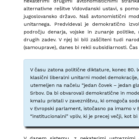
nekaterimi drugimi avtonomističnimi strank
alternativne rešitve Vidovdanski ustavi, s pomoč
jugoslovansko državo. Naš avtonomistični model 
unitarnega. Predvideval je demokratično izvol
področju denarja, vojske in zunanje politike
drugih zadev. V njej bi bili zaščiteni tudi naro
(samouprave), danes bi rekli subsidiarnosti. Čas 
V času zatona politične diktature, konec 80. let
klasični liberalni unitarni model demokracije, 
utemeljen na načelu “jedan čovek – jedan glas
Srbov. Da bi obvarovali demokratične in mode
kmalu pristali v zavezništvu, ki omogoča so
v Evropski parlament, istočasno pa imamo v E
“institucionalni” vpliv, ki je precej večji, ko
V danem sistemu, z nekaterimi ustreznimi d