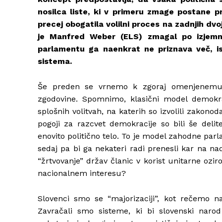
nosilca liste, ki v primeru zmage postane pr
precej obogatila volilni proces na zadnjih dvo
je Manfred Weber (ELS) zmagal po izjemn
parlamentu ga naenkrat ne priznava več, i
sistema.
Še preden se vrnemo k zgoraj omenjenemu 
zgodovine. Spomnimo, klasični model demokrac
splošnih volitvah, na katerih so izvolili zakono
pogoji za razcvet demokracije so bili še delite
enovito politično telo. To je model zahodne par
sedaj pa bi ga nekateri radi prenesli kar na na
“žrtvovanje” držav članic v korist unitarne o
nacionalnem interesu?
Slovenci smo se “majorizaciji”, kot rečemo na
Zavračali smo sisteme, ki bi slovenski narod