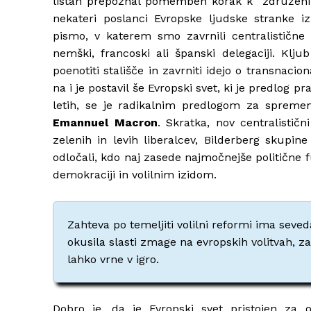
listah prepoznal pomemben korak k “združeni e
nekateri poslanci Evropske ljudske stranke 
pismo, v katerem smo zavrnili centralistične r
nemški, francoski ali španski delegaciji. Klj
poenotiti stališče in zavrniti idejo o transnaci
na i je postavil še Evropski svet, ki je predlog p
letih, se je radikalnim predlogom za spremem
Emannuel Macron
. Skratka, nov centralistič
zelenih in levih liberalcev, Bilderberg skupin
odločali, kdo naj zasede najmočnejše politične 
demokraciji in volilnim izidom.
Zahteva po temeljiti volilni reformi ima seved
okusila slasti zmage na evropskih volitvah, za
lahko vrne v igro.
Dobro je, da je Evropski svet pristojen za o