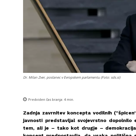
Dr. Milan Zver, poslanec v Evropskem parlamentu (Foto: sds.si)
Predviden čas branja:
4
min.
Zadnja zavrnitev koncepta vodilnih (“špicen
javnosti predstavljal svojevrstno dopolnilo 
tem, ali je – tako kot drugje – demokracija
koncept predpostavlja, da vsaka politična 