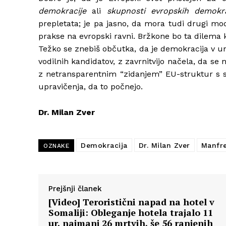
demokracije
ali
skupnosti evropskih demokra
prepletata; je pa jasno, da mora tudi drugi mod
prakse na evropski ravni. Bržkone bo ta dilema k
Težko se znebiš občutka, da je demokracija v uni
vodilnih kandidatov, z zavrnitvijo načela, da s
z netransparentnim “zidanjem” EU-struktur s stra
upravičenja, da to počnejo.
Dr. Milan Zver
Demokracija
Dr. Milan Zver
Manfr
OZNAKE
Prejšnji članek
[Video] Teroristični napad na hotel v
Somaliji: Obleganje hotela trajalo 11
ur, najmanj 26 mrtvih, še 56 ranjenih