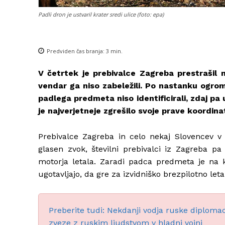
Padli dron je ustvaril krater sredi ulice (foto: epa)
Predviden čas branja:
3
min.
V četrtek je prebivalce Zagreba prestrašil m
vendar ga niso zabeležili. Po nastanku ogrom
padlega predmeta niso identificirali, zdaj pa u
je najverjetneje zgrešilo svoje prave koordina
Prebivalce Zagreba in celo nekaj Slovencev v
glasen zvok, številni prebivalci iz Zagreba pa
motorja letala. Zaradi padca predmeta je na k
ugotavljajo, da gre za izvidniško brezpilotno leta
Preberite tudi: Nekdanji vodja ruske diplomaci
zveze z ruskim ljudstvom v hladni vojni