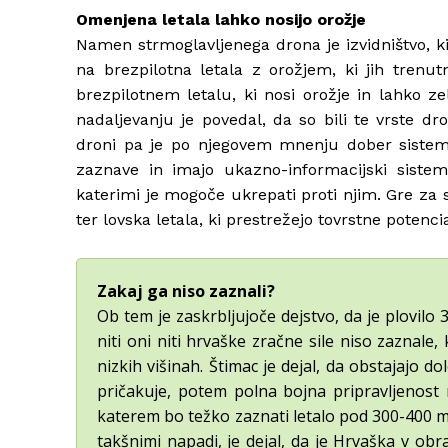
Omenjena letala lahko nosijo orožje
Namen strmoglavljenega drona je izvidništvo, ki
na brezpilotna letala z orožjem, ki jih trenut
brezpilotnem letalu, ki nosi orožje in lahko z
nadaljevanju je povedal, da so bili te vrste 
droni pa je po njegovem mnenju dober sistem 
zaznave in imajo ukazno-informacijski sistem
katerimi je mogoče ukrepati proti njim. Gre za
ter lovska letala, ki prestrežejo tovrstne potenci
Zakaj ga niso zaznali?
Ob tem je zaskrbljujoče dejstvo, da je plovilo
niti oni niti hrvaške zračne sile niso zaznale
nizkih višinah. Štimac je dejal, da obstajajo 
pričakuje, potem polna bojna pripravljenost
katerem bo težko zaznati letalo pod 300-400 me
takšnimi napadi, je dejal, da je Hrvaška v ob