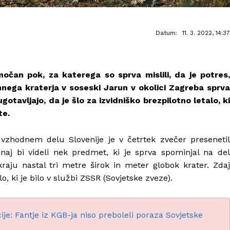
Datum:
11. 3. 2022, 14:37
očan pok, za katerega so sprva mislili, da je potres,
nega kraterja v soseski Jarun v okolici Zagreba sprva
gotavljajo, da je šlo za izvidniško brezpilotno letalo, ki
te.
 vzhodnem delu Slovenije je v četrtek zvečer presenetil
 naj bi videli nek predmet, ki je sprva spominjal na del
raju nastal tri metre širok in meter globok krater. Zdaj
lo, ki je bilo v službi ZSSR (Sovjetske zveze).
je: Fantje iz KGB-ja niso preboleli poraza Sovjetske