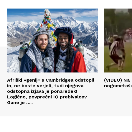
Afriški »genij« s Cambridgea odstopil
(VIDEO) Na 
in, ne boste verjeli, tudi njegova
nogometaš
odstopna izjava je ponaredek!
Logično, povprečni IQ prebivalcev
Gane je …..