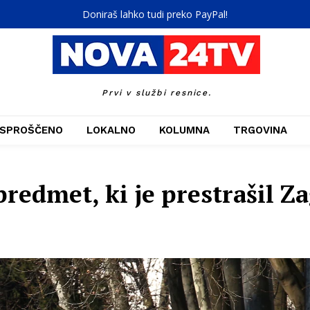
Doniraš lahko tudi preko PayPal!
Prvi v službi resnice.
SPROŠČENO
LOKALNO
KOLUMNA
TRGOVINA
predmet, ki je prestrašil Z