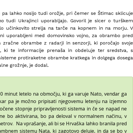
 pa lahko nosijo tudi orožje, pri čemer se Štimac sklicuje
no tudi Ukrajinci uporabljajo. Govoril je sicer o turškem
elo učinkovito strelja na tarče na kopnem in na morju. V
droni uporabljeni med domovinsko vojno, za obrambo pred
zračne obrambe z radarji in senzorji, ki poročajo svoje
, ki te informacije prenaša in obdeluje ter sredstva, s
 sisteme protiraketne obrambe kratkega in dolgega dosega
alne grožnje, je dodal.
 30 minut letelo na območju, ki ga varuje Nato, vendar ga
, kar pa je možno pripisati njegovemu letenju na izjemno
določene stopnje pripravljenosti sistema in če se napad ne
 ne bo aktivirana, bo pa deloval v normalnem načinu, v
trov. Na vprašanje, ali bi se Hrvaška lahko branila pred
rambnem sistemu Nata, ki zagotovo deluje, in da se bo v