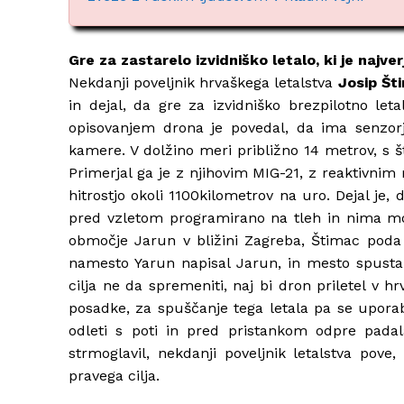
Gre za zastarelo izvidniško letalo, ki je najverj
Nekdanji poveljnik hrvaškega letalstva
Josip Št
in dejal, da gre za izvidniško brezpilotno le
opisovanjem drona je povedal, da ima senzorj
kamere. V dolžino meri približno 14 metrov, s št
Primerjal ga je z njihovim MIG-21, z reaktivnim
hitrostjo okoli 1100kilometrov na uro. Dejal je, d
pred vzletom programirano na tleh in nima mož
območje Jarun v bližini Zagreba, Štimac poda
namesto Yarun napisal Jarun, in mesto spusta
cilja ne da spremeniti, naj bi dron priletel v h
posadke, za spuščanje tega letala pa se uporabl
odleti s poti in pred pristankom odpre padal
strmoglavil, nekdanji poveljnik letalstva pov
pravega cilja.