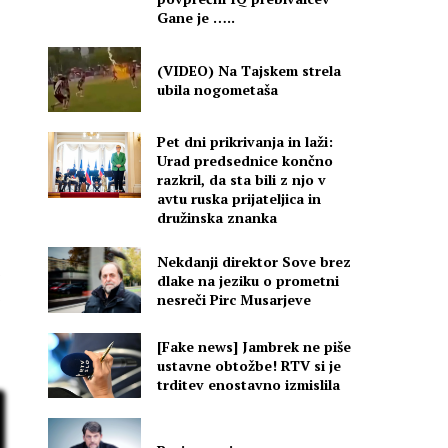
Gane je …..
(VIDEO) Na Tajskem strela
ubila nogometaša
Pet dni prikrivanja in laži:
Urad predsednice končno
razkril, da sta bili z njo v
avtu ruska prijateljica in
družinska znanka
Nekdanji direktor Sove brez
dlake na jeziku o prometni
nesreči Pirc Musarjeve
[Fake news] Jambrek ne piše
ustavne obtožbe! RTV si je
trditev enostavno izmislila