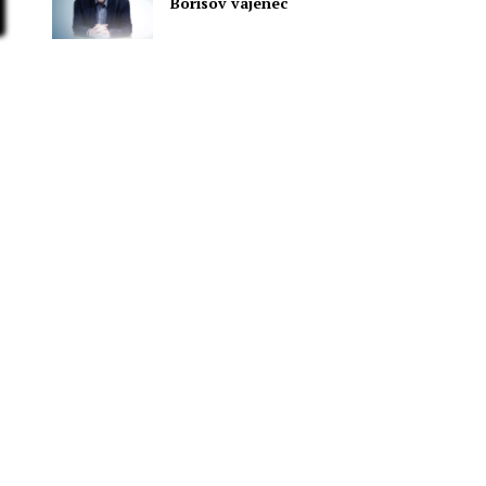
Borisov vajenec
u