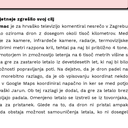
etneje zgrešilo svoj cilj
imac
je za hrvaško televizijo komentiral nesrečo v Zagreb
talo oziroma dron z dosegom okoli tisoč kilometrov. Med
e za kamere, infrardeče kamere, radarje, termovizijske
irimi metri razpona kril, tehtal pa naj bi približno 4 tone.
 motorjem in zmožnostjo letenja na 6 tisoč metrih višine s
a gre za zastarelo letalo iz devetdesetih let, ki naj bi bilo
nosti popravljanja poti. Na dejstvo, da je dron padel na
 morebitno razlago, da je ob vpisovanju koordinat nekdo
 v Google Maps koordiniral napačno in ker se med potjo
rvaški Jarun. Ob tej razlagi je dodal, da gre za letalo brez
jajo padala. Omenjeno letalo se izstreli se iz tovornjaka,
a za pristanek. Glede na to, da dron ni pristal ampak
e, da obstaja možnost samouničenja letala, ko ni dosegel