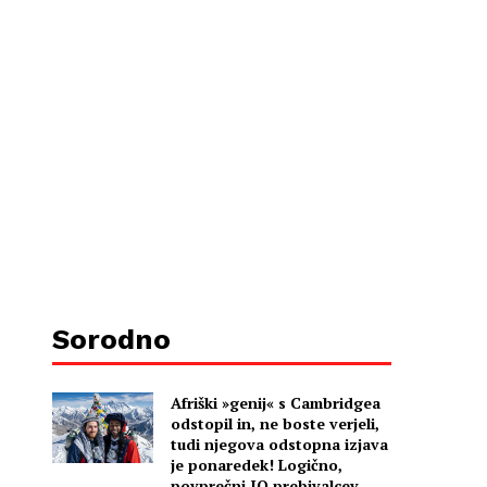
Sorodno
Afriški »genij« s Cambridgea
odstopil in, ne boste verjeli,
tudi njegova odstopna izjava
je ponaredek! Logično,
povprečni IQ prebivalcev