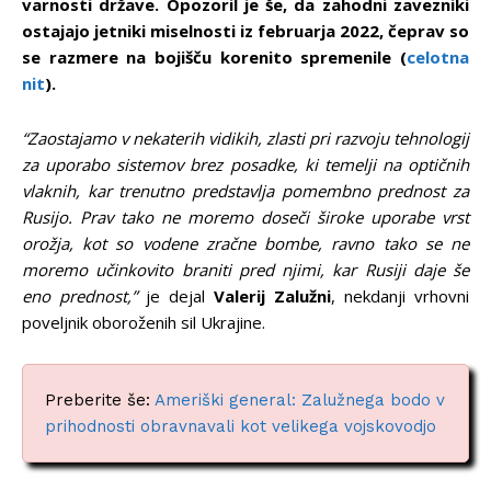
varnosti države. Opozoril je še, da zahodni zavezniki
ostajajo jetniki miselnosti iz februarja 2022, čeprav so
se razmere na bojišču korenito spremenile (
celotna
nit
).
“Zaostajamo v nekaterih vidikih, zlasti pri razvoju tehnologij
za uporabo sistemov brez posadke, ki temelji na optičnih
vlaknih, kar trenutno predstavlja pomembno prednost za
Rusijo. Prav tako ne moremo doseči široke uporabe vrst
orožja, kot so vodene zračne bombe, ravno tako se ne
moremo učinkovito braniti pred njimi, kar Rusiji daje še
eno prednost,”
je dejal
Valerij Zalužni
, nekdanji vrhovni
poveljnik oboroženih sil Ukrajine.
Preberite še:
Ameriški general: Zalužnega bodo v
prihodnosti obravnavali kot velikega vojskovodjo