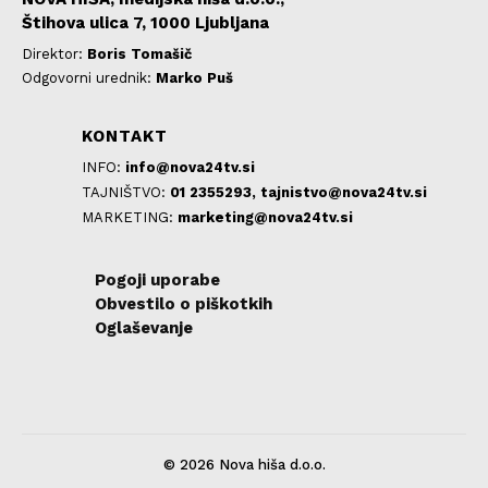
Štihova ulica 7, 1000 Ljubljana
Direktor:
Boris Tomašič
Odgovorni urednik:
Marko Puš
KONTAKT
INFO:
info@nova24tv.si
TAJNIŠTVO:
01 2355293,
tajnistvo@nova24tv.si
MARKETING:
marketing@nova24tv.si
Pogoji uporabe
Obvestilo o piškotkih
Oglaševanje
© 2026 Nova hiša d.o.o.