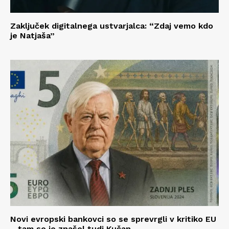
Zaključek digitalnega ustvarjalca: “Zdaj vemo kdo
je Natjaša”
Novi evropski bankovci so se sprevrgli v kritiko EU
– tam se je znašel tudi Kučan