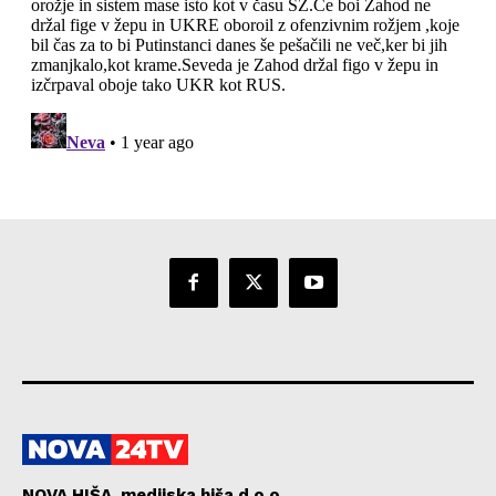
NOVA HIŠA, medijska hiša d.o.o.,