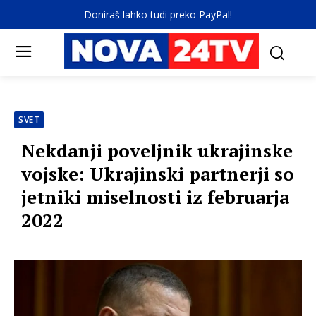
Doniraš lahko tudi preko PayPal!
SVET
Nekdanji poveljnik ukrajinske
vojske: Ukrajinski partnerji so
jetniki miselnosti iz februarja
2022