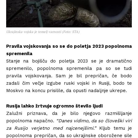
Ukrajinska vojska je temelj varnosti (Foto: STA)
Pravila vojskovanja so se do poletja 2023 popolnoma
spremenila
Stanje na bojišču do poletja 2023 se je dramatično
spremenilo, popolnoma spremenila pa so se tudi
pravila vojskovanja. Sam je bil prepričan, če bodo
zadali čim večje izgube ruski vojski in Rusiji, bodo te
Moskvo na koncu prisilile, da opusti nadaljnje ukrepe.
Rusija lahko žrtvuje ogromno število ljudi
Zalužni priznava, da je bilo njegovo razmišljanje
popolnoma napačno.
“Danes vidimo, da so človeški viri
za Rusijo verjetno med najcenejšimi.”
Kljub temu je
popolnoma prepričan, da so ukrajinske oborožene sile