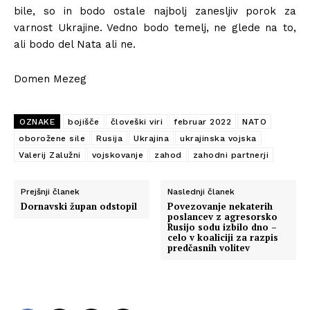
bile, so in bodo ostale najbolj zanesljiv porok za
varnost Ukrajine. Vedno bodo temelj, ne glede na to,
ali bodo del Nata ali ne.
Domen Mezeg
OZNAKE
bojišče
človeški viri
februar 2022
NATO
oborožene sile
Rusija
Ukrajina
ukrajinska vojska
Valerij Zalužni
vojskovanje
zahod
zahodni partnerji
Prejšnji članek
Naslednji članek
Dornavski župan odstopil
Povezovanje nekaterih
poslancev z agresorsko
Rusijo sodu izbilo dno –
celo v koaliciji za razpis
predčasnih volitev