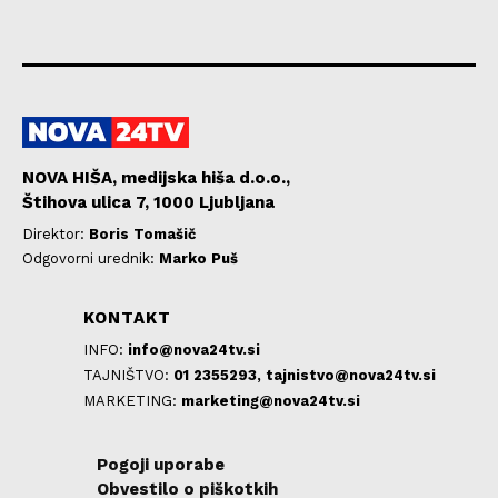
NOVA HIŠA, medijska hiša d.o.o.,
Štihova ulica 7, 1000 Ljubljana
Direktor:
Boris Tomašič
Odgovorni urednik:
Marko Puš
KONTAKT
INFO:
info@nova24tv.si
TAJNIŠTVO:
01 2355293,
tajnistvo@nova24tv.si
MARKETING:
marketing@nova24tv.si
Pogoji uporabe
Obvestilo o piškotkih