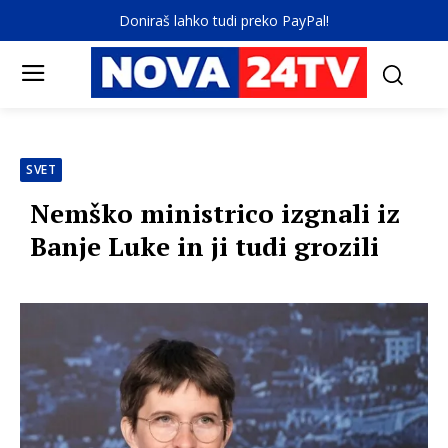
Doniraš lahko tudi preko PayPal!
SVET
Nemško ministrico izgnali iz
Banje Luke in ji tudi grozili