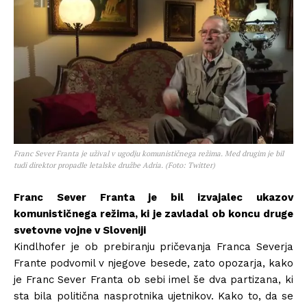
Franc Sever Franta je užival v ugodju komunističnega režima. Med drugim je bil
tudi direktor propadle letalske družbe Adria. (Foto: Twitter)
Franc Sever Franta je bil izvajalec ukazov
komunističnega režima, ki je zavladal ob koncu druge
svetovne vojne v Sloveniji
Kindlhofer je ob prebiranju pričevanja Franca Severja
Frante podvomil v njegove besede, zato opozarja, kako
je Franc Sever Franta ob sebi imel še dva partizana, ki
sta bila politična nasprotnika ujetnikov. Kako to, da se