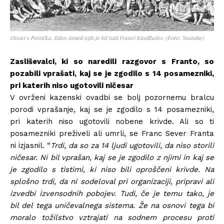
Otroci s Petrička. Eden izmed njih je bil tudi Franci Kindlhofer. (Foto: Youtube)
Zasliševalci, ki so naredili razgovor s Franto, so
pozabili vprašati, kaj se je zgodilo s 14 posamezniki,
pri katerih niso ugotovili ničesar
V ovrženi kazenski ovadbi se bolj pozornemu bralcu
porodi vprašanje, kaj se je zgodilo s 14 posamezniki,
pri katerih niso ugotovili nobene krivde. Ali so ti
posamezniki preživeli ali umrli, se Franc Sever Franta
ni izjasnil. “
Trdi, da so za 14 ljudi ugotovili, da niso storili
ničesar. Ni bil vprašan, kaj se je zgodilo z njimi in kaj se
je zgodilo s tistimi, ki niso bili oproščeni krivde. Na
splošno trdi, da ni sodeloval pri organizaciji, pripravi ali
izvedbi izvensodnih pobojev. Tudi, če je temu tako, je
bil del tega uničevalnega sistema. Že na osnovi tega bi
moralo tožilstvo vztrajati na sodnem procesu proti