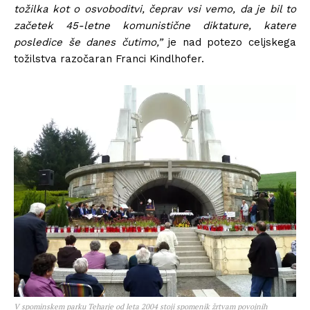
tožilka kot o osvoboditvi, čeprav vsi vemo, da je bil to
začetek 45-letne komunistične diktature, katere
posledice še danes čutimo,”
je nad potezo celjskega
tožilstva razočaran Franci Kindlhofer.
V spominskem parku Teharje od leta 2004 stoji spomenik žrtvam povojnih