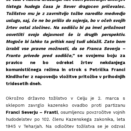
tistega hudega časa je Sever dragocen pričevalec.
Tožilstvo mu je z zavrnitvijo tožbe naredilo medvedjo
uslugo, saj, če ne bo prišlo do sojenja, bo v očeh svojih
žrtev ostal zločinec. Na sodišču bi pa imel priložnost
osvetliti svojo dejavnost še iz drugih perspektiv.
Mogoče bi lahko ta pritisk nanj tudi ublažil. Zato bom
izrabil vse pravne možnosti, da se Franca Severja –
Franto privede pred sodišče,”
se svojemu boju za
pravico ne bo odrekel žrtev nekdanjega
komunističnega režima in otrok s Petrička Franci
Kindlhofer z napovedjo vložitve pritožbe v prihodnjih
tridesetih dneh.
Okrožno državno tožilstvo v Celju je 2. marca s
sklepom zavrglo kazensko ovadbo proti partizanu
Franci Severju – Franti
, osumljencu povzročitve vojnih
hudodelstev po 102. členu Kazenskega zakonika, leta
1945 v Teharjah. Na odločitev tožilstva se je odzval