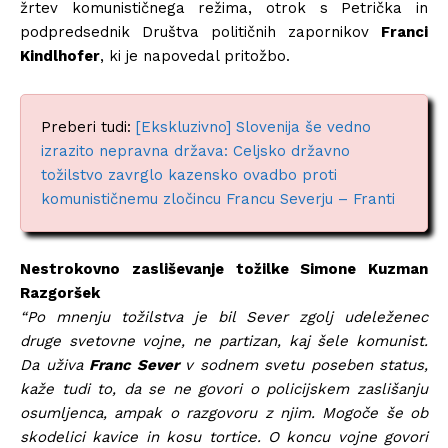
žrtev komunističnega režima, otrok s Petrička in
podpredsednik Društva političnih zapornikov
Franci
Kindlhofer
, ki je napovedal pritožbo.
Preberi tudi:
[Ekskluzivno] Slovenija še vedno
izrazito nepravna država: Celjsko državno
tožilstvo zavrglo kazensko ovadbo proti
komunističnemu zločincu Francu Severju – Franti
Nestrokovno zasliševanje tožilke Simone Kuzman
Razgoršek
“Po mnenju tožilstva je bil Sever zgolj udeleženec
druge svetovne vojne, ne partizan, kaj šele komunist.
Da uživa
Franc Sever
v sodnem svetu poseben status,
kaže tudi to, da se ne govori o policijskem zaslišanju
osumljenca, ampak o razgovoru z njim. Mogoče še ob
skodelici kavice in kosu tortice. O koncu vojne govori