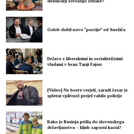
desničarji sovražijo ženske?
Golob dobil novo “porcijo” od Snežiča
Države z liberalnimi in socialističnimi
vladami v bran Tanji Fajon
[Video] Ne boste verjeli, zaradi česar je
spletni vplivnež prejel vabilo policije
Kako je Rusinja prišla do slovenskega
državljanstva – kljub zaporni kazni?