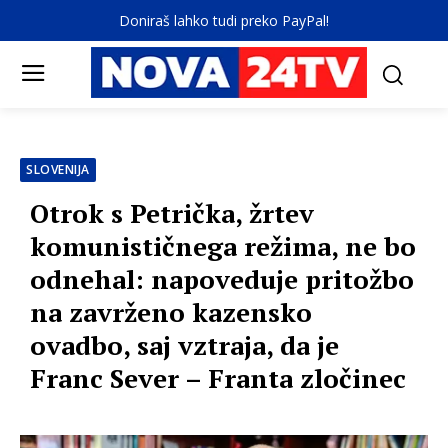
Doniraš lahko tudi preko PayPal!
SLOVENIJA
Otrok s Petrička, žrtev
komunističnega režima, ne bo
odnehal: napoveduje pritožbo
na zavrženo kazensko
ovadbo, saj vztraja, da je
Franc Sever – Franta zločinec