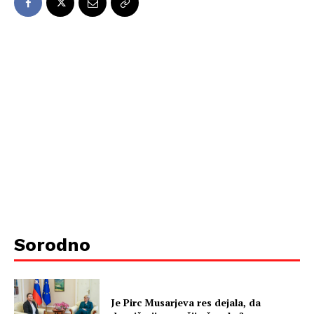
Sorodno
Je Pirc Musarjeva res dejala, da