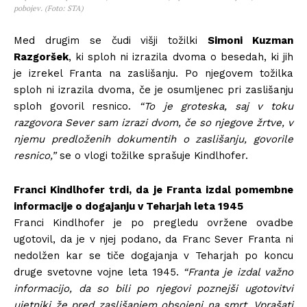
pobojev. (Foto: STA)
Med drugim se čudi višji tožilki
Simoni Kuzman
Razgoršek
, ki sploh ni izrazila dvoma o besedah, ki jih
je izrekel Franta na zaslišanju. Po njegovem tožilka
sploh ni izrazila dvoma, če je osumljenec pri zaslišanju
sploh govoril resnico.
“To je groteska, saj v toku
razgovora Sever sam izrazi dvom, če so njegove žrtve, v
njemu predloženih dokumentih o zaslišanju, govorile
resnico,”
se o vlogi tožilke sprašuje Kindlhofer.
Franci Kindlhofer trdi, da je Franta izdal pomembne
informacije o dogajanju v Teharjah leta 1945
Franci Kindlhofer je po pregledu ovržene ovadbe
ugotovil, da je v njej podano, da Franc Sever Franta ni
nedolžen kar se tiče dogajanja v Teharjah po koncu
druge svetovne vojne leta 1945.
“Franta je izdal važno
informacijo, da so bili po njegovi poznejši ugotovitvi
ujetniki že pred zaslišanjem obsojeni na smrt. Vprašati