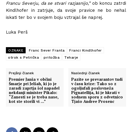
Francu Severju, da se stvari razjasnijo,”
ob koncu zatrdi
Kindlhofer in zatrjuje, da svoje pravice ne bo nehal
iskati ter bo v svojem boju vztrajal še naprej.
Luka Perš
OZNAKE
Franc Sever Franta
Franci Kindlhofer
otrok s Petrička
pritožba
Teharje
Prejšnji članek
Naslednji članek
Premier Janša v občini
Pazite se prevarantov tudi
Šmarje pri Jelšah, ki jo je
v času krize: Tako so z
zaradi zaprtja šol napadel
ogoljufali poslovneža
nekdanji minister Pikalo:
Pignatellija, ki je hkrati v
“Zanesti se je treba nase,
sodnem sporu z odvetnico
kot ste storili vi …”
Tjašo Andree Prosenc