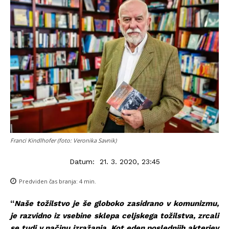
Franci Kindlhofer (foto: Veronika Savnik)
Datum:
21. 3. 2020, 23:45
Predviden čas branja:
4
min.
“
Naše tožilstvo je še globoko zasidrano v komunizmu,
je razvidno iz vsebine sklepa celjskega tožilstva, zrcali
se tudi v načinu izražanja. Kot eden poslednjih akterjev