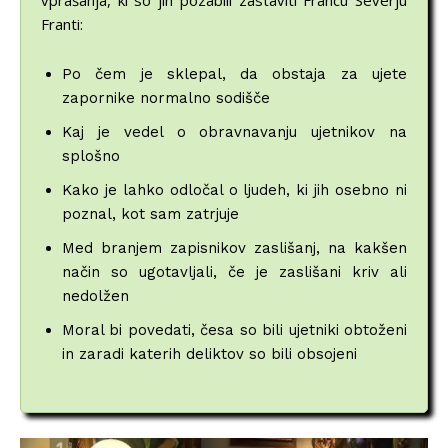
vprašanja, ki so jih pozabili zastaviti Francu Severju
Franti:
Po čem je sklepal, da obstaja za ujete
zapornike normalno sodišče
Kaj je vedel o obravnavanju ujetnikov na
splošno
Kako je lahko odločal o ljudeh, ki jih osebno ni
poznal, kot sam zatrjuje
Med branjem zapisnikov zaslišanj, na kakšen
način so ugotavljali, če je zaslišani kriv ali
nedolžen
Moral bi povedati, česa so bili ujetniki obtoženi
in zaradi katerih deliktov so bili obsojeni