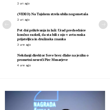
2 uri ago
(VIDEO) Na Tajskem strela ubila nogometaša
2 uri ago
Pet dni prikrivanja in laži: Urad predsednice
končno razkril, da sta bili z njo v avtu ruska
prijateljica in družinska znanka
3 ure ago
Nekdanji direktor Sove brez dlake na jeziku o
prometni nesreči Pirc Musarjeve
4 ure ago