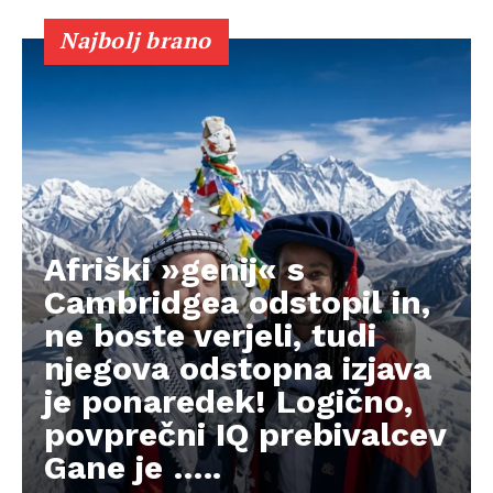
Najbolj brano
Afriški »genij« s
Cambridgea odstopil in,
ne boste verjeli, tudi
njegova odstopna izjava
je ponaredek! Logično,
povprečni IQ prebivalcev
Gane je …..