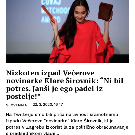
Nizkoten izpad Večerove
novinarke Klare Širovnik: “Ni bil
potres. Janši je ego padel iz
postelje!”
22. 3. 2020, 16:47
SLOVENIJA
Na Twitterju smo bili priča naravnost sramotnemu
izpadu Večerove "novinarke" Klare Širovnik, ki je
potres v Zagrebu izkoristila za politično obračunavanje
s predsednikom vlade...