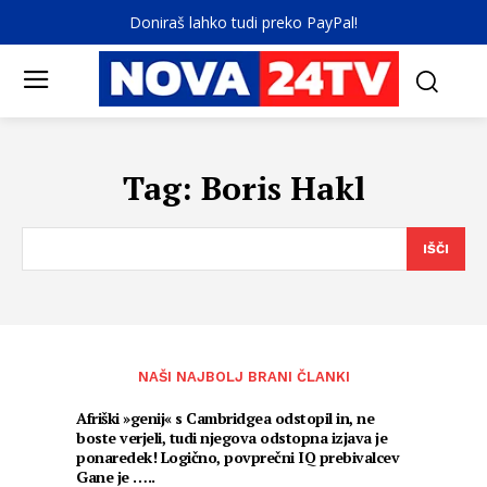
Doniraš lahko tudi preko PayPal!
Tag:
Boris Hakl
IŠČI
NAŠI NAJBOLJ BRANI ČLANKI
Afriški »genij« s Cambridgea odstopil in, ne
boste verjeli, tudi njegova odstopna izjava je
ponaredek! Logično, povprečni IQ prebivalcev
Gane je …..