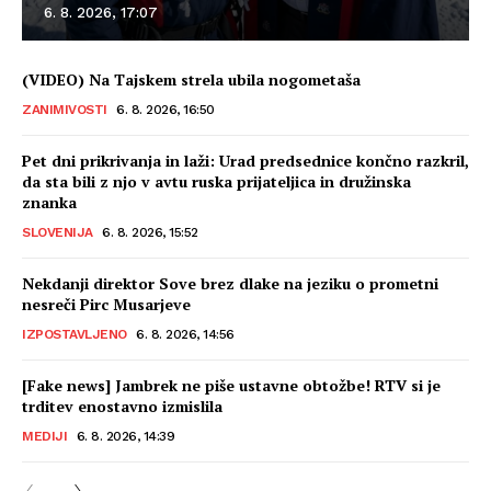
6. 8. 2026, 17:07
(VIDEO) Na Tajskem strela ubila nogometaša
ZANIMIVOSTI
6. 8. 2026, 16:50
Pet dni prikrivanja in laži: Urad predsednice končno razkril,
da sta bili z njo v avtu ruska prijateljica in družinska
znanka
SLOVENIJA
6. 8. 2026, 15:52
Nekdanji direktor Sove brez dlake na jeziku o prometni
nesreči Pirc Musarjeve
IZPOSTAVLJENO
6. 8. 2026, 14:56
[Fake news] Jambrek ne piše ustavne obtožbe! RTV si je
trditev enostavno izmislila
MEDIJI
6. 8. 2026, 14:39