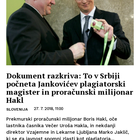
Dokument razkriva: To v Srbiji
počneta Jankovićev plagiatorski
magister in proračunski milijonar
Hakl
27. 7. 2018, 11:00
SLOVENIJA
Prekmurski proračunski milijonar Boris Hakl, oče
lastnika časnika Večer Uroša Hakla, in nekdanji
direktor Vzajemne in Lekarne Ljubljana Marko Jaklič,
ki se ga javnost spomni zlasti kot plagiatorja...