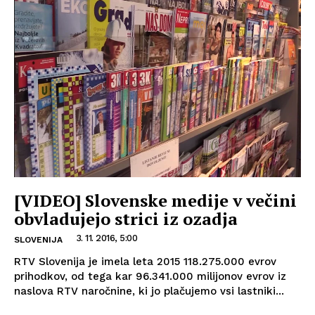
[VIDEO] Slovenske medije v večini
obvladujejo strici iz ozadja
3. 11. 2016, 5:00
SLOVENIJA
RTV Slovenija je imela leta 2015 118.275.000 evrov
prihodkov, od tega kar 96.341.000 milijonov evrov iz
naslova RTV naročnine, ki jo plačujemo vsi lastniki...