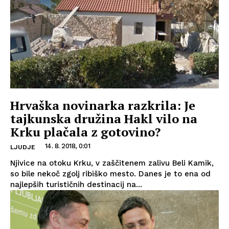
Hrvaška novinarka razkrila: Je
tajkunska družina Hakl vilo na
Krku plačala z gotovino?
14. 8. 2018, 0:01
LJUDJE
Njivice na otoku Krku, v zaščitenem zalivu Beli Kamik,
so bile nekoč zgolj ribiško mesto. Danes je to ena od
najlepših turističnih destinacij na...