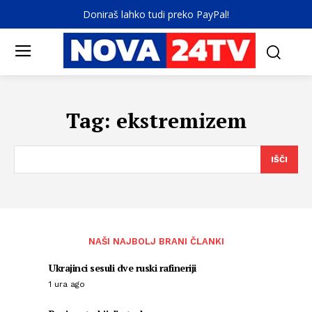
Doniraš lahko tudi preko PayPal!
Tag:
ekstremizem
IŠČI
NAŠI NAJBOLJ BRANI ČLANKI
Ukrajinci sesuli dve ruski rafineriji
1 ura ago