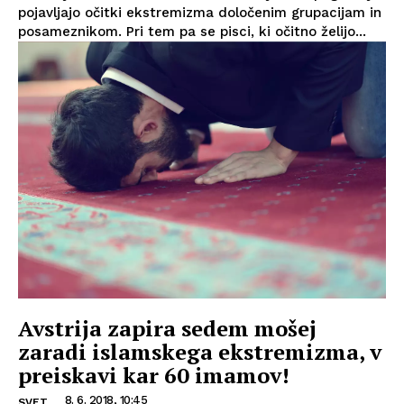
pojavljajo očitki ekstremizma določenim grupacijam in
posameznikom. Pri tem pa se pisci, ki očitno želijo...
Avstrija zapira sedem mošej
zaradi islamskega ekstremizma, v
preiskavi kar 60 imamov!
8. 6. 2018, 10:45
SVET