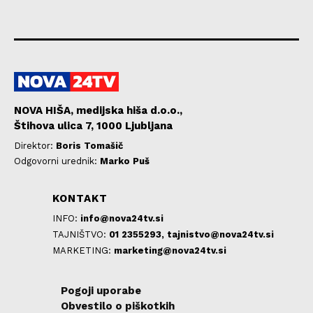
NOVA HIŠA, medijska hiša d.o.o.,
Štihova ulica 7, 1000 Ljubljana
Direktor:
Boris Tomašič
Odgovorni urednik:
Marko Puš
KONTAKT
INFO:
info@nova24tv.si
TAJNIŠTVO:
01 2355293,
tajnistvo@nova24tv.si
MARKETING:
marketing@nova24tv.si
Pogoji uporabe
Obvestilo o piškotkih