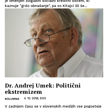
je omenjen zloglasni socialni kreditni sistem, ki
kaznuje "grdo obnašanje", pa so Kitajci šli še...
Dr. Andrej Umek: Politični
ekstremizem
4. 10. 2018, 9:05
KOLUMNA
V zadnjem času se v slovenskih medijih vse pogosteje