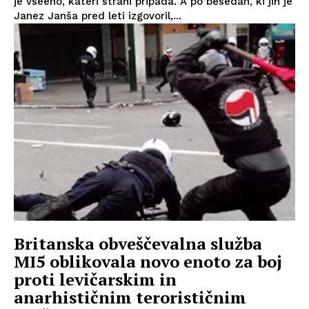
je vseeno, kateri strani pripada. A po besedah, ki jih je
Janez Janša pred leti izgovoril,...
Britanska obveščevalna služba
MI5 oblikovala novo enoto za boj
proti levičarskim in
anarhističnim terorističnim