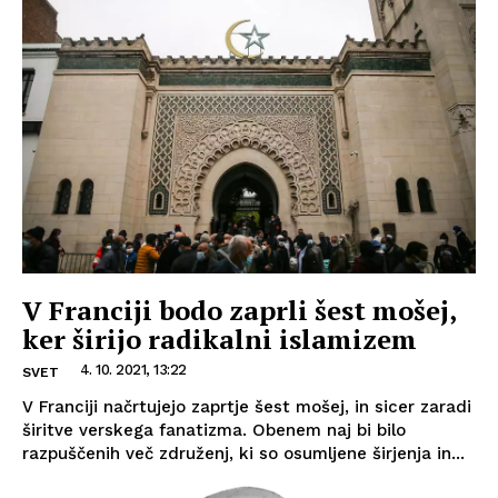
V Franciji bodo zaprli šest mošej,
ker širijo radikalni islamizem
4. 10. 2021, 13:22
SVET
V Franciji načrtujejo zaprtje šest mošej, in sicer zaradi
širitve verskega fanatizma. Obenem naj bi bilo
razpuščenih več združenj, ki so osumljene širjenja in...