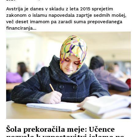
Avstrija je danes v skladu z leta 2015 sprejetim
zakonom o islamu napovedala zaprtje sedmih mošej,
več deset imamom pa zaradi suma prepovedanega
financiranja...
Šola prekoračila meje: Učence
pozvala k vzpostavitvi islama po